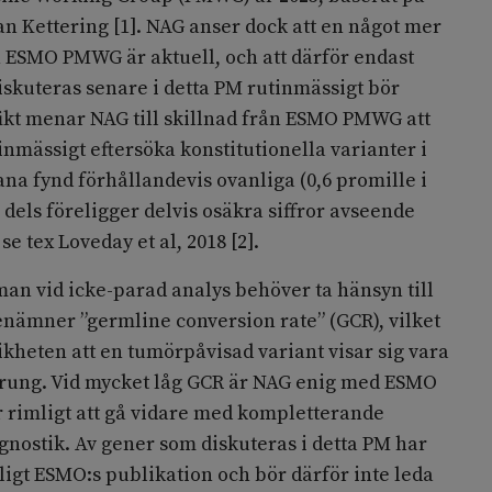
n Kettering [1]. NAG anser dock att en något mer
n ESMO PMWG är aktuell, och att därför endast
iskuteras senare i detta PM rutinmässigt bör
fikt menar NAG till skillnad från ESMO PMWG att
inmässigt eftersöka konstitutionella varianter i
ana fynd förhållandevis ovanliga (0,6 promille i
, dels föreligger delvis osäkra siffror avseende
se tex Loveday et al, 2018 [2].
an vid icke-parad analys behöver ta hänsyn till
ämner ”germline conversion rate” (GCR), vilket
kheten att en tumörpåvisad variant visar sig vara
sprung. Vid mycket låg GCR är NAG enig med ESMO
r rimligt att gå vidare med kompletterande
nostik. Av gener som diskuteras i detta PM har
igt ESMO:s publikation och bör därför inte leda