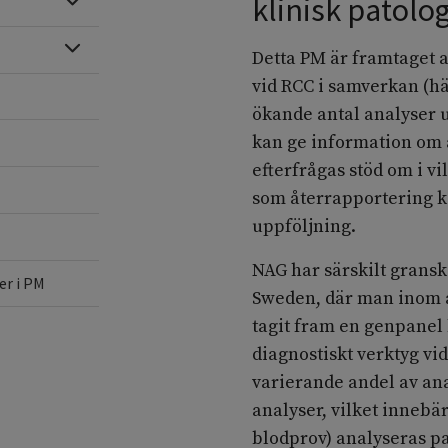
klinisk patolog
Expandera
Expandera
Detta PM är framtaget a
vid RCC i samverkan (h
ökande antal analyser u
kan ge information om ä
efterfrågas stöd om i vi
som återrapportering ka
uppföljning.
NAG har särskilt grans
r i PM
Sweden, där man inom a
tagit fram en genpanel
diagnostiskt verktyg vi
varierande andel av an
analyser, vilket innebä
blodprov) analyseras p