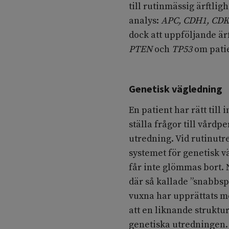
till rutinmässig ärftli
analys:
APC, CDH1, CDK
dock att uppföljande är
PTEN
och
TP53
om patie
Genetisk vägledning
En patient har rätt till
ställa frågor till vårdp
utredning. Vid rutinut
systemet för genetisk v
får inte glömmas bort. 
där så kallade ”snabbsp
vuxna har upprättats m
att en liknande struktu
genetiska utredningen.