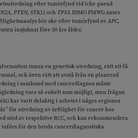
ghetsutredning efter tumörfynd vid icke-parad
N2A, PTEN, STK11
och
TP53
. ESMO PMWG anser
ftlighetsanalys bör ske efter tumörfynd av
APC,
nten insjuknat före 30 års ålder.
 information innan en genetisk utredning, rätt att få
ersonal, och även rätt att avstå från en planerad
redning i samband med cancerdiagnos måste
ägledning vara så enkelt som möjligt, men frågan
NAG har varit delaktig i arbetet i några regioner
år” för utredning av ärftlighet för cancer hos
ed stöd av respektive RCC, och kan rekommendera
r införs för den breda cancerdiagnostiska