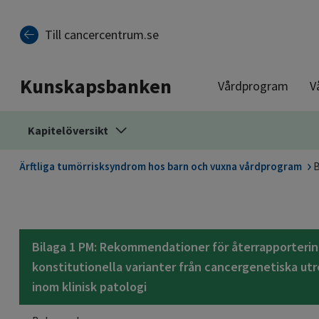
Till sidinnehåll
Till cancercentrum.se
Kunskapsbanken
Vårdprogram
V
Kapitelöversikt
Ärftliga tumörrisksyndrom hos barn och vuxna vårdprogram
B
Bilaga 1 PM: Rekommendationer för återrapporterin
konstitutionella varianter från cancergenetiska ut
inom klinisk patologi