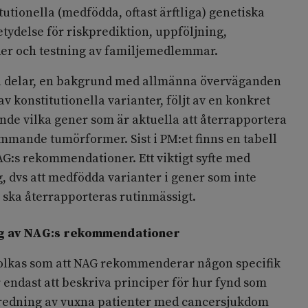
tionella (medfödda, oftast ärftliga) genetiska
tydelse för riskprediktion, uppföljning,
er och testning av familjemedlemmar.
två delar, en bakgrund med allmänna överväganden
v konstitutionella varianter, följt av en konkret
e vilka gener som är aktuella att återrapportera
ommande tumörformer. Sist i PM:et finns en tabell
G:s rekommendationer. Ett viktigt syfte med
, dvs att medfödda varianter i gener som inte
e ska återrapporteras rutinmässigt.
g av NAG:s rekommendationer
tolkas som att NAG rekommenderar någon specifik
r endast att beskriva principer för hur fynd som
edning av vuxna patienter med cancersjukdom