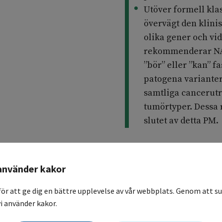
Utöver formell kla
övervägt den klinis
olika gener och vid
rekommenderar NAG
”bör” eller ”kan” f
patogena varianter
samtliga cancerutre
tumörtyper. Dessa 
slutet av detta PM.
använder kakor
Bakgrund
för att ge dig en bättre upplevelse av vår webbplats. Genom att su
i använder kakor.
SPARA