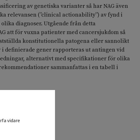
ssificering av genetiska varianter så har NAG även
ka relevansen (”clinical actionability”) av fynd i
 olika diagnoser. Utgående från detta
 att för vuxna patienter med cancersjukdom så
astställda konstitutionella patogena eller sannolikt
 i definierade gener rapporteras ut antingen vid
dningar, alternativt med specifikationer för olika
rekommendationer sammanfattas i en tabell i
rfa vidare