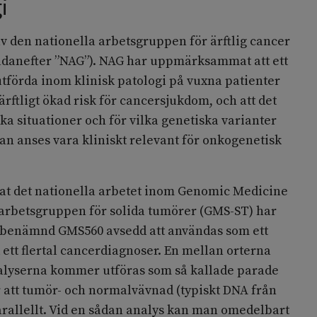
i
v den nationella arbetsgruppen för ärftlig cancer
ädanefter ”NAG”). NAG har uppmärksammat att ett
tförda inom klinisk patologi på vuxna patienter
rftligt ökad risk för cancersjukdom, och att det
lka situationer och för vilka genetiska varianter
n anses vara kliniskt relevant för onkogenetisk
kat det nationella arbetet inom Genomic Medicine
rbetsgruppen för solida tumörer (GMS-ST) har
 benämnd GMS560 avsedd att användas som ett
d ett flertal cancerdiagnoser. En mellan orterna
alyserna kommer utföras som så kallade parade
r att tumör- och normalvävnad (typiskt DNA från
arallellt. Vid en sådan analys kan man omedelbart