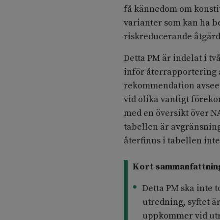
få kännedom om konstitu
varianter som kan ha be
riskreducerande åtgärd
Detta PM är indelat i 
inför återrapportering a
rekommendation avseend
vid olika vanligt förek
med en översikt över NA
tabellen är avgränsning
återfinns i tabellen int
Kort sammanfattnin
Detta PM ska inte 
utredning, syftet ä
uppkommer vid utr