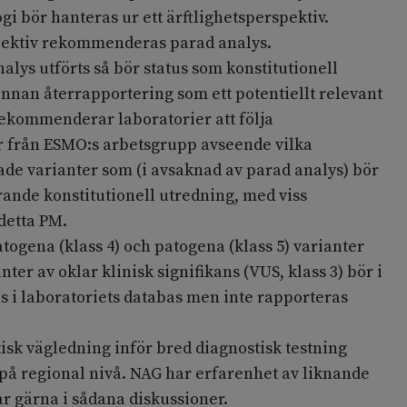
gi bör hanteras ur ett ärftlighetsperspektiv.
pektiv rekommenderas parad analys.
lys utförts så bör status som konstitutionell
 innan återrapportering som ett potentiellt relevant
 rekommenderar laboratorier att följa
från ESMO:s arbetsgrupp avseende vilka
ade varianter som (i avsaknad av parad analys) bör
rande konstitutionell utredning, med viss
detta PM.
togena (klass 4) och patogena (klass 5) varianter
nter av oklar klinisk signifikans (VUS, klass 3) bör i
as i laboratoriets databas men inte rapporteras
isk vägledning inför bred diagnostisk testning
på regional nivå. NAG har erfarenhet av liknande
ar gärna i sådana diskussioner.