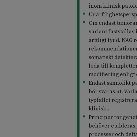
inom klinisk patolo
Ur ärftlighetspers
Om endast tumörana
variant fastställas
ärftligt fynd. NAG
rekommendationer 
somatiskt detekter
leda till komplette
modifiering enligt 
Endast sannolikt pa
bör svaras ut. Varia
typfallet registrer
kliniskt.
Principer för genet
behöver etableras 
processer och delt