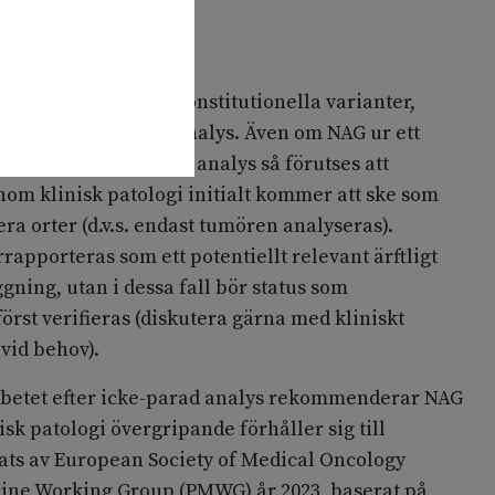
 analys
s endast fastställda konstitutionella varianter,
vid parad genetisk analys. Även om NAG ur ett
rekommenderar parad analys så förutses att
nom klinisk patologi initialt kommer att ske som
era orter (d.v.s. endast tumören analyseras).
rapporteras som ett potentiellt relevant ärftligt
gning, utan i dessa fall bör status som
först verifieras (diskutera gärna med kliniskt
vid behov).
rbetet efter icke-parad analys rekommenderar NAG
nisk patologi övergripande förhåller sig till
ats av European Society of Medical Oncology
ine Working Group (PMWG) år 2023, baserat på