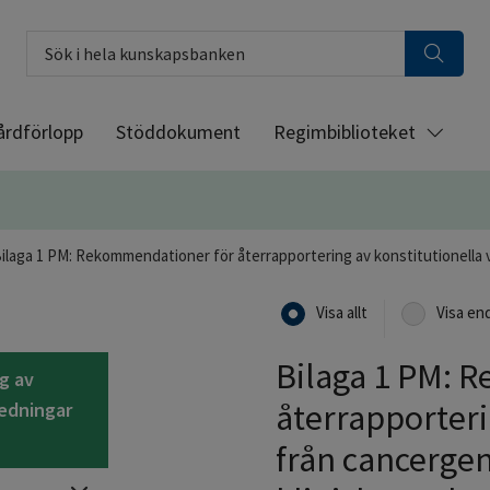
Sök i hela kunskapsbanken
årdförlopp
Stöddokument
Regimbiblioteket
ilaga 1 PM: Rekommendationer för återrapportering av konstitutionella v
Visa allt
Visa en
Bilaga 1 PM: 
g av
återrapporteri
redningar
från cancerge