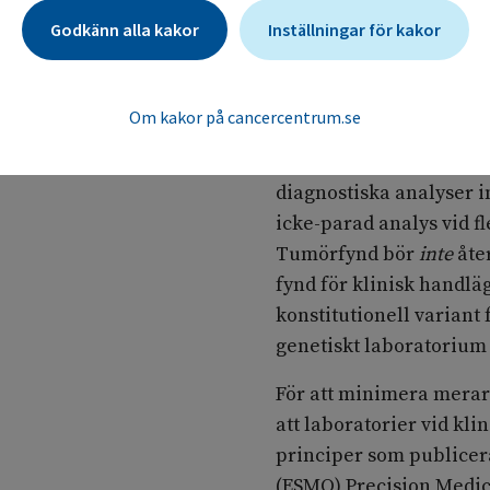
Godkänn alla kakor
Inställningar för kakor
Parad eller icke-parad
I det följande diskutera
Om kakor på cancercentrum.se
något som kan erhållas 
ärftlighetsperspektiv 
diagnostiska analyser i
icke-parad analys vid fl
Tumörfynd bör
inte
åter
fynd för klinisk handläg
konstitutionell variant 
genetiskt laboratorium 
För att minimera mera
att laboratorier vid kli
principer som publicer
(ESMO) Precision Medic