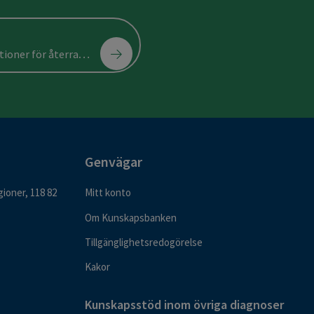
ån cancergenetiska utredningar inom klinisk patologi
Genvägar
ioner, 118 82
Mitt konto
Om Kunskapsbanken
Tillgänglighetsredogörelse
Kakor
Kunskapsstöd inom övriga diagnoser