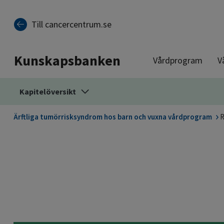
Till sidinnehåll
Till cancercentrum.se
Kunskapsbanken
Vårdprogram
V
Kapitelöversikt
Ärftliga tumörrisksyndrom hos barn och vuxna vårdprogram
R