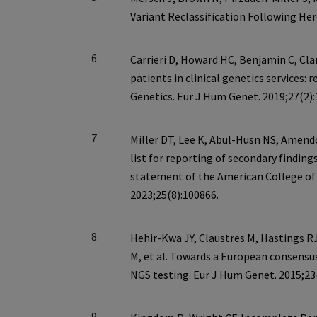
6.
7.
8.
9.