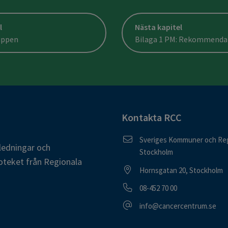
l
Nästa kapitel
uppen
Bilaga 1 PM: Rekommendationer för återrapportering av konstitutionella varianter fr
Kontakta RCC
Postadress
Sveriges Kommuner och Reg
ledningar och
Stockholm
oteket från Regionala
Besöksadress
Hornsgatan 20, Stockholm
Telefonnummer
08-452 70 00
E-postadress
info@cancercentrum.se