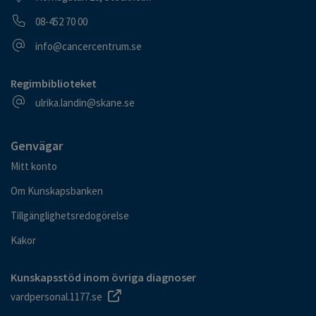
Telefonnummer
08-452 70 00
E-postadress
info@cancercentrum.se
Regimbiblioteket
E-postadress
ulrika.landin@skane.se
Genvägar
Mitt konto
Om Kunskapsbanken
Tillgänglighetsredogörelse
Kakor
Kunskapsstöd inom övriga diagnoser
vardpersonal.1177.se