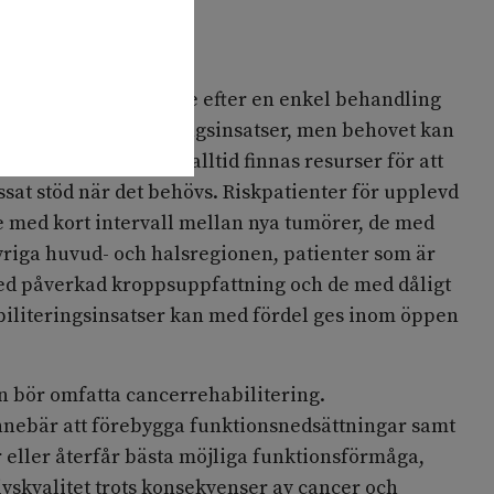
g
er med BCC blir botade efter en enkel behandling
 behov av rehabiliteringsinsatser, men behovet kan
r som botas. Det bör alltid finnas resurser för att
assat stöd när det behövs. Riskpatienter för upplevd
e med kort intervall mellan nya tumörer, de med
övriga huvud- och halsregionen, patienter som är
d påverkad kroppsuppfattning och de med dåligt
biliteringsinsatser kan med fördel ges inom öppen
n bör omfatta cancerrehabilitering.
nnebär att förebygga funktionsnedsättningar samt
 eller återfår bästa möjliga funktionsförmåga,
ivskvalitet trots konsekvenser av cancer och