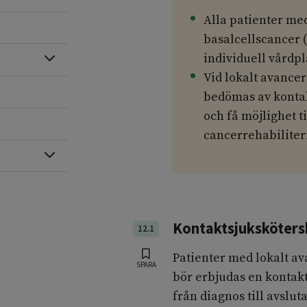
Alla patienter me
basalcellscancer 
individuell vårdpl
Expandera
Vid lokalt avance
bedömas av kontak
och få möjlighet t
cancerrehabiliter
Expandera
Kontaktsjuksköters
12.1
Patienter med lokalt a
SPARA
bör erbjudas en kontak
från diagnos till avslu