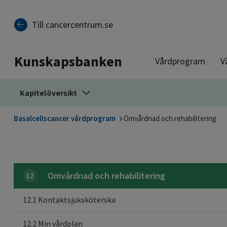
Till sidinnehåll
Till cancercentrum.se
Kunskapsbanken
Vårdprogram
V
Kapitelöversikt
Basalcellscancer vårdprogram
Omvårdnad och rehabilitering
Omvårdnad och rehabilitering
12
12.1 Kontaktsjuksköterska
12.2 Min vårdplan