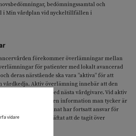
ovsbedömningar, bedömningssamtal och
 i Min vårdplan vid nyckeltillfällen i
ar
i cancervården förekommer överlämningar mellan
överlämningar för patienter med lokalt avancerad
och deras närstående ska vara ”aktiva” för att
vårdkedja. Aktiv överlämning innebär att den
tienten tar kontakt med nästa vårdgivare. Vid aktiv
ten tillfrågas om vilken information man tycker är
en som aktivt överlämnat har fortsatt ansvar för
rfa vidare
tagande enheten bekräftat att de tagit över