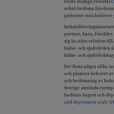
bästa möjliga resultat
(
också bedöma förekoms
patienter som behöver p
Rehabiliteringsinsatser
partner, barn, förälder
sig ha nära relation ti
hälso- och sjukvården är
hälso- och sjukvårdslag
Det finns några olika i
och planera behovet av
och bedömning av beho
Sverige används exemp
bedöma ångest och dep
and depression scale (