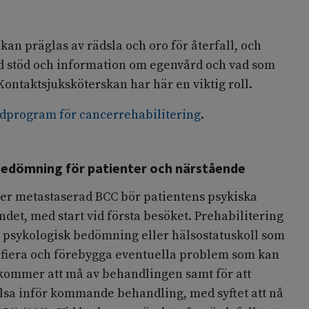
kan präglas av rädsla och oro för återfall, och
ed stöd och information om egenvård och vad som
 Kontaktsjuksköterskan har här en viktig roll.
rdprogram för cancerrehabilitering
.
edömning för patienter och närstående
ler metastaserad BCC bör patientens psykiska
et, med start vid första besöket. Prehabilitering
h psykologisk bedömning eller hälsostatuskoll som
ntifiera och förebygga eventuella problem som kan
kommer att må av behandlingen samt för att
lsa inför kommande behandling, med syftet att nå