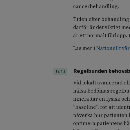
cancerbehandling.
Tiden efter behandling 
därför är det viktigt m
är ett normalt förlopp.
Läs mer i
Nationellt vå
Regelbunden behovsb
12.4.1
Vid lokalt avancerad el
hälsa bedömas regelbund
innefattar en fysisk oc
”baseline”, för att ide
påverka hur patienten 
optimera patientens hä