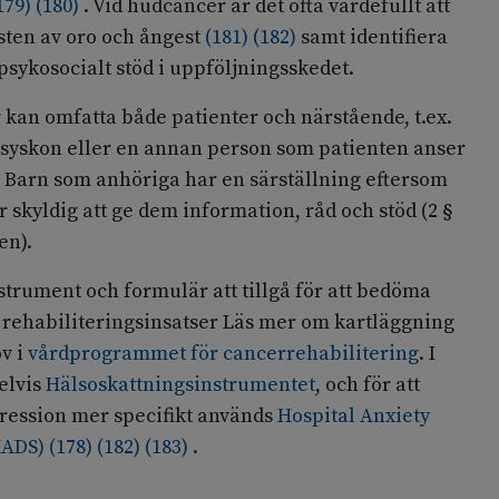
179
)
(
180
)
. Vid hudcancer är det ofta värdefullt att
ten av oro och ångest
(
181
)
(
182
)
samt identifiera
sykosocialt stöd i uppföljningsskedet.
 kan omfatta både patienter och närstående, t.ex.
, syskon eller en annan person som patienten anser
ll. Barn som anhöriga har en särställning eftersom
 skyldig att ge dem information, råd och stöd (2 §
en).
nstrument och formulär att tillgå för att bedöma
 rehabiliteringsinsatser Läs mer om kartläggning
v i
vårdprogrammet för cancerrehabilitering
. I
elvis
Hälsoskattningsinstrumentet
, och för att
ression mer specifikt används
Hospital Anxiety
HADS)
(
178
)
(
182
)
(
183
)
.