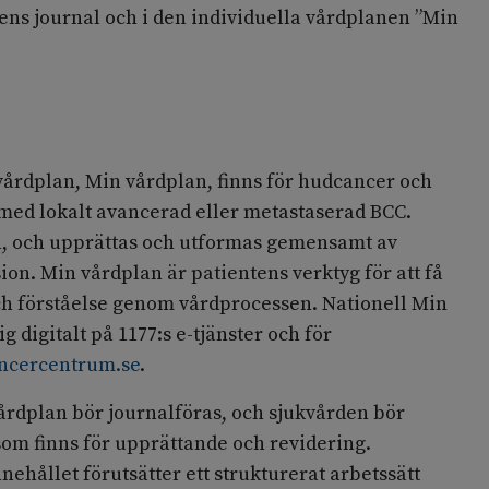
ens journal och i den individuella vårdplanen ”Min
g vårdplan, Min vårdplan, finns för hudcancer och
 med lokalt avancerad eller metastaserad BCC.
n, och upprättas och utformas gemensamt av
ion. Min vårdplan är patientens verktyg för att få
och förståelse genom vårdprocessen. Nationell Min
g digitalt på 1177:s e-tjänster och för
ncercentrum.se
.
årdplan bör journalföras, och sjukvården bör
om finns för upprättande och revidering.
nehållet förutsätter ett strukturerat arbetssätt