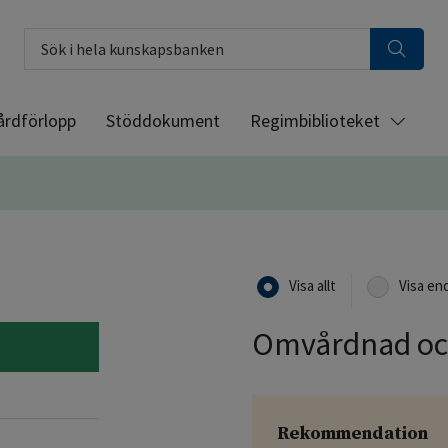
Sök i hela kunskapsbanken
årdförlopp
Stöddokument
Regimbiblioteket
Visa allt
Visa en
Omvårdnad och
Rekommendation