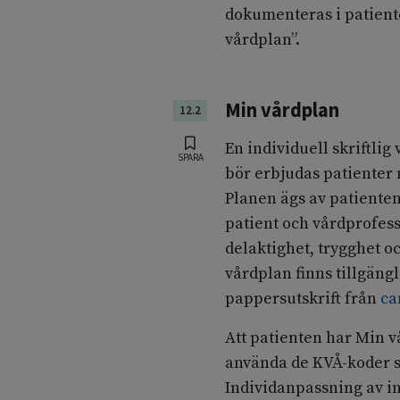
dokumenteras i patient
vårdplan”.
Min vårdplan
12.2
En individuell skriftli
SPARA
bör erbjudas patienter
Planen ägs av patiente
patient och vårdprofess
delaktighet, trygghet 
vårdplan finns tillgängli
pappersutskrift från
ca
Att patienten har Min v
använda de KVÅ-koder s
Individanpassning av in