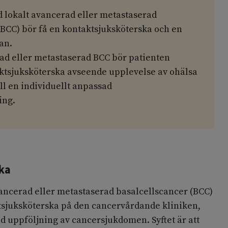
d lokalt avancerad eller metastaserad
(BCC) bör få en kontaktsjuksköterska och en
an.
rad eller metastaserad BCC bör patienten
tsjuksköterska avseende upplevelse av ohälsa
ill en individuellt anpassad
ing.
ka
vancerad eller metastaserad basalcellscancer (BCC)
tsjuksköterska på den cancervårdande kliniken,
tad uppföljning av cancersjukdomen. Syftet är att