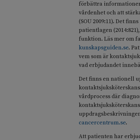
förbättra information
vårdenhet och att stärk
(SOU 2009:11). Det finns
patientlagen (2014:821
funktion. Läs mer om f
kunskapsguiden.se
. Pa
vem som är kontaktsjuk
vad erbjudandet innebä
Det finns en nationell
kontaktsjuksköterskans
vårdprocess där diagnos
kontaktsjuksköterskans
uppdragsbeskrivningen
cancercentrum.se
.
Att patienten har erbj