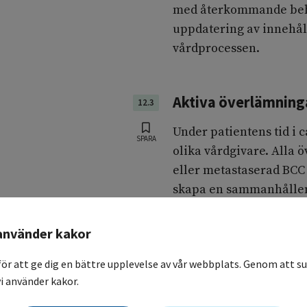
med återkommande beh
uppdatering av innehåll
vårdprocessen.
Aktiva överlämning
12.3
Under patientens tid 
SPARA
olika vårdgivare. Alla 
eller metastaserad BCC 
skapa en sammanhållen 
som har ansvaret för pa
överlämning ska patien
använder kakor
viktig att lämna över. D
för att ge dig en bättre upplevelse av vår webbplats. Genom att su
patienten tills den mot
i använder kakor.
ansvaret.