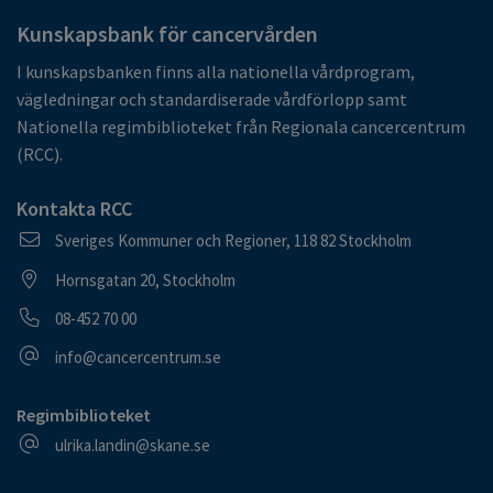
Kunskapsbank för cancervården
I kunskapsbanken finns alla nationella vårdprogram,
vägledningar och standardiserade vårdförlopp samt
Nationella regimbiblioteket från Regionala cancercentrum
(RCC).
Kontakta RCC
Postadress
Sveriges Kommuner och Regioner, 118 82 Stockholm
Besöksadress
Hornsgatan 20, Stockholm
Telefonnummer
08-452 70 00
E-postadress
info@cancercentrum.se
Regimbiblioteket
E-postadress
ulrika.landin@skane.se