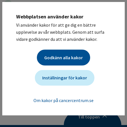
13
Långvariga eller sena komplikationer
Webbplatsen använder kakor
14
Komplementär- och integrativ medicin (KIM)
Vi använder kakor för att ge dig en bättre
15
Referenser
upplevelse av vår webbplats. Genom att surfa
vidare godkänner du att vi använder kakor.
16
Vårdprogramgruppen
Godkänn alla kakor
Bilagor
Bilaga 1 – Insatstabell
Inställningar för kakor
Om kakor på cancercentrum.se
Till toppen