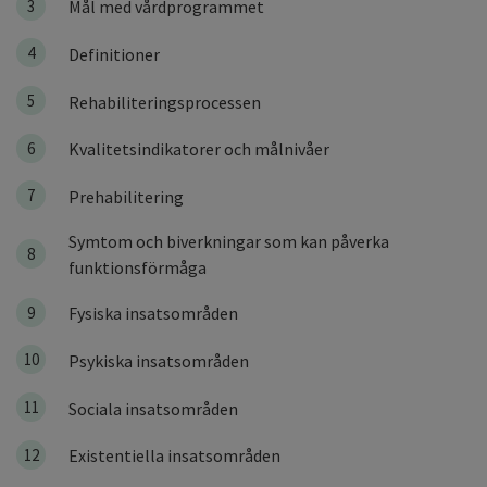
3
Mål med vårdprogrammet
4
Definitioner
5
Rehabiliteringsprocessen
6
Kvalitetsindikatorer och målnivåer
7
Prehabilitering
Symtom och biverkningar som kan påverka
8
funktionsförmåga
9
Fysiska insatsområden
10
Psykiska insatsområden
11
Sociala insatsområden
12
Existentiella insatsområden