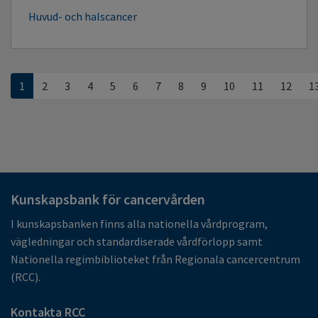
Huvud- och halscancer
1
2
3
4
5
6
7
8
9
10
11
12
1
Kunskapsbank för cancervården
I kunskapsbanken finns alla nationella vårdprogram,
vägledningar och standardiserade vårdförlopp samt
Nationella regimbiblioteket från Regionala cancercentrum
(RCC).
Kontakta RCC