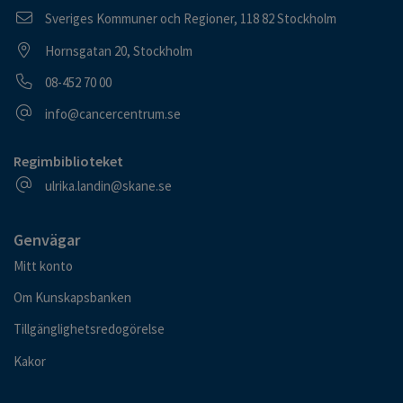
Postadress
Sveriges Kommuner och Regioner, 118 82 Stockholm
Besöksadress
Hornsgatan 20, Stockholm
Telefonnummer
08-452 70 00
E-postadress
info@cancercentrum.se
Regimbiblioteket
E-postadress
ulrika.landin@skane.se
Genvägar
Mitt konto
Om Kunskapsbanken
Tillgänglighetsredogörelse
Kakor