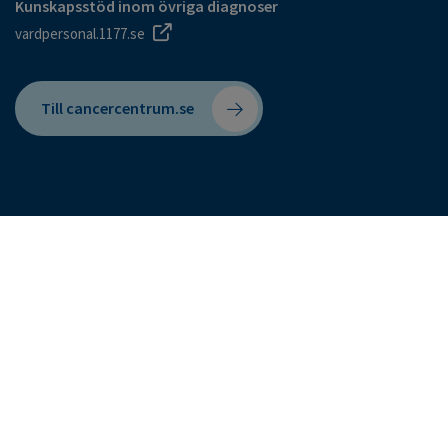
Kunskapsstöd inom övriga diagnoser
vardpersonal.1177.se
Till cancercentrum.se