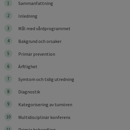
1
Sammanfattning
2
Inledning
3
Mål med vårdprogrammet
4
Bakgrund och orsaker
5
Primär prevention
6
Ärftlighet
7
Symtom och tidig utredning
8
Diagnostik
9
Kategorisering av tumören
10
Multidisciplinär konferens
11
Primär behandling