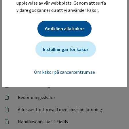
upplevelse av vår webbplats. Genom att surfa
22
Referenser
vidare godkänner du att vi använder kakor.
23
Förslag på fördjupning
Godkänn alla kakor
24
Vårdprogramgruppen
Inställningar för kakor
Bilagor
Om kakor på cancercentrum.se
Radiologisk diagnostik
Strålbehandling
Bedömningsskalor
Adresser för förnyad medicinsk bedömning
Handhavande av TTFields