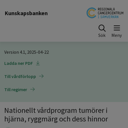
Till sidinnehåll
Kunskapsbanken
Sök
Version 4.1, 2025-04-22
Ladda ner PDF
Till vårdförlopp
Till regimer
Nationellt vårdprogram tumörer i
hjärna, ryggmärg och dess hinnor