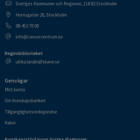
Postadress
Sveriges Kommuner och Regioner, 118 82 Stockholm
Besöksadress
Hornsgatan 20, Stockholm
Telefonnummer
08-452 70 00
E-postadress
info@cancercentrum.se
Regimbiblioteket
E-postadress
ulrika.landin@skane.se
Genvägar
Mitt konto
Om Kunskapsbanken
Tillgänglighetsredogörelse
Kakor
Kunskapsstöd inom övriga diagnoser