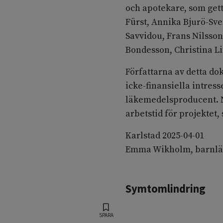
och apotekare, som get
Fürst, Annika Bjurö-Sv
Savvidou, Frans Nilsson
Bondesson, Christina L
Författarna av detta do
icke-finansiella intres
läkemedelsproducent. N
arbetstid för projektet,
Karlstad 2025-04-01
Emma Wikholm, barnlä
Symtomlindring
SPARA