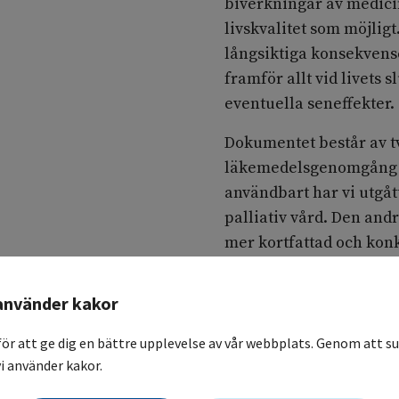
biverkningar av medicin
livskvalitet som möjlig
långsiktiga konsekvens
framför allt vid livets s
eventuella seneffekter.
Dokumentet består av t
läkemedelsgenomgång me
användbart har vi utgåt
palliativ vård. Den an
mer kortfattad och konk
bedside, som en individ
använder kakor
Inom svensk pediatrisk p
möjlighet att enkelt ta 
för att ge dig en bättre upplevelse av vår webbplats. Genom att su
rekommendationer. För 
i använder kakor.
rekommenderar vi att en