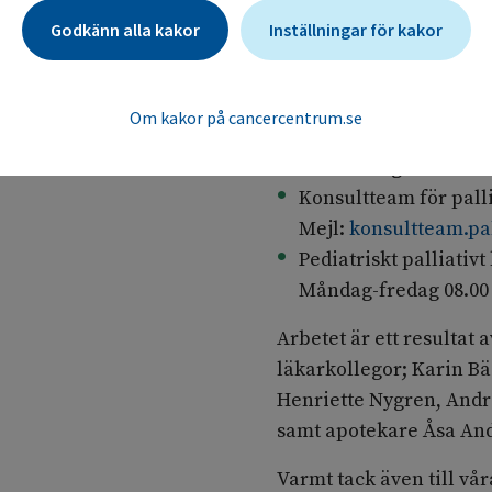
behandling påbörjas.
Godkänn alla kakor
Inställningar för kakor
Kontakt för konsultatio
SoL-teamet i Stockhol
Om kakor på cancercentrum.se
Måndag - fredag 07:00
Lilla Erstagården i S
Konsultteam för palli
Mejl:
konsultteam.pa
Pediatriskt palliativ
Måndag-fredag 08.00 -
Arbetet är ett resultat
läkarkollegor; Karin B
Henriette Nygren, And
samt apotekare Åsa And
Varmt tack även till vå