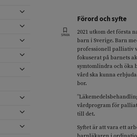
Expandera
Förord och syfte
Expandera
2021 utkom det första n
SPARA
barn i Sverige. Barn med
Expandera
professionell palliativ
Expandera
fokuserat på barnets a
symtomlindra och öka ba
Expandera
vård ska kunna erbjudas
bor.
”Läkemedelsbehandling v
Expandera
vårdprogram för pallia
Expandera
till det.
Expandera
Syftet är att vara ett 
barnläkaren i ordinatio