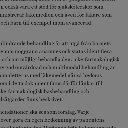
 också vara ett stöd för sjuksköterskor som
ministrerar läkemedlen och även för läkare som
och barn till exempel inom avancerad
omlindrande behandling är att utgå från barnets
genom noggrann anamnes och status identifiera
 och om möjligt behandla den. Icke-farmakologisk
 av god omvårdnad och multimodal behandling är
a kompletteras med läkemedel när så bedöms
tom i detta dokument finns därför länkar till
cke-farmakologisk basbehandling och
åtgärder finns beskrivet.
ndationer ska ses som förslag. Varje
höver göra en egen bedömning av patientens