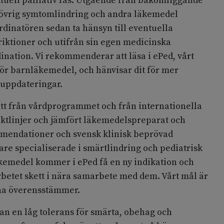
ktuell palliativ fas. Utgående från bakomliggande
 övrig symtomlindring och andra läkemedel
ordinatören sedan ta hänsyn till eventuella
triktioner och utifrån sin egen medicinska
nation. Vi rekommenderar att läsa i ePed, vårt
för barnläkemedel, och hänvisar dit för mer
 uppdateringar.
gått från vårdprogrammet och från internationella
riktlinjer och jämfört läkemedelspreparat och
mendationer och svensk klinisk beprövad
re specialiserade i smärtlindring och pediatrisk
läkemedel kommer i ePed få en ny indikation och
arbetet skett i nära samarbete med dem. Vårt mål är
na överensstämmer.
man en låg tolerans för smärta, obehag och