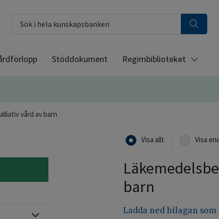
Sök i hela kunskapsbanken
årdförlopp
Stöddokument
Regimbiblioteket
liativ vård av barn
Visa allt
Visa en
Läkemedelsbeha
barn
Ladda ned bilagan som
Expandera