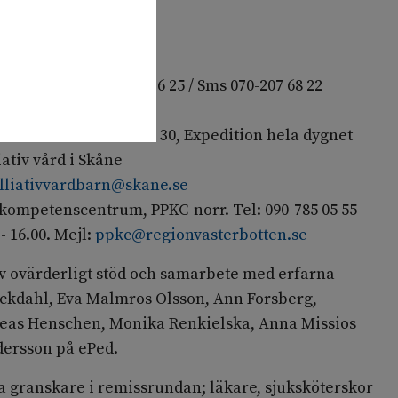
n:
m/SABH Tel 08-123 726 25 / Sms 070-207 68 22
 - 16:00
tockholm Tel 08-714 68 30, Expedition hela dygnet
ativ vård i Skåne
lliativvardbarn@skane.se
t kompetenscentrum, PPKC-norr. Tel: 090-785 05 55
 16.00. Mejl:
ppkc@regionvasterbotten.se
 av ovärderligt stöd och samarbete med erfarna
äckdahl, Eva Malmros Olsson, Ann Forsberg,
reas Henschen, Monika Renkielska, Anna Missios
ersson på ePed.
ra granskare i remissrundan; läkare, sjuksköterskor