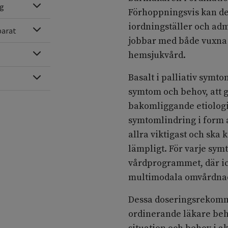
Expandera
ng
Förhoppningsvis kan den
iordningställer och ad
Expandera
parat
jobbar med både vuxna 
Expandera
hemsjukvård.
Basalt i palliativ symt
Expandera
symtom och behov, att 
bakomliggande etiologi
symtomlindring i form
allra viktigast och sk
lämpligt. För varje sym
vårdprogrammet, där i
multimodala omvårdnads
Dessa doseringsrekomme
ordinerande läkare be