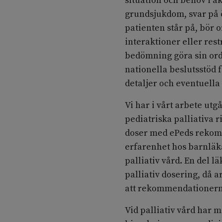
situation och behov i a
grundsjukdom, svar på
patienten står på, bör 
interaktioner eller res
bedömning göra sin ordi
nationella beslutsstöd 
detaljer och eventuella
Vi har i vårt arbete ut
pediatriska palliativa 
doser med ePeds rekom
erfarenhet hos barnläka
palliativ vård. En del 
palliativ dosering, då 
att rekommendationer
Vid palliativ vård har 