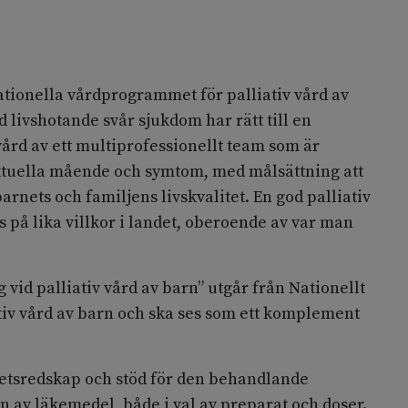
ationella vårdprogrammet för palliativ vård av
 livshotande svår sjukdom har rätt till en
 vård av ett multiprofessionellt team som är
ktuella mående och symtom, med målsättning att
rnets och familjens livskvalitet. En god palliativ
 på lika villkor i landet, oberoende av var man
id palliativ vård av barn” utgår från Nationellt
tiv vård av barn och ska ses som ett komplement
arbetsredskap och stöd för den behandlande
n av läkemedel, både i val av preparat och doser.