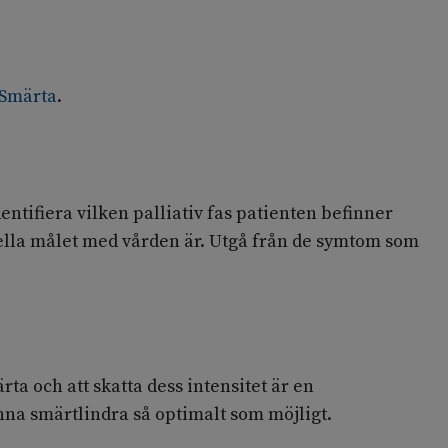
 Smärta
.
entifiera vilken palliativ fas patienten befinner
tuella målet med vården är. Utgå från de symtom som
rta och att skatta dess intensitet är en
unna smärtlindra så optimalt som möjligt.