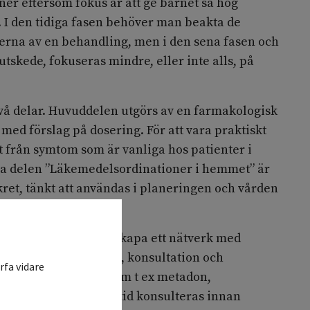
er eftersom fokus är att ge barnet så hög
t. I den tidiga fasen behöver man beakta de
erna av en behandling, men i den sena fasen och
lutskede, fokuseras mindre, eller inte alls, på
vå delar. Huvuddelen utgörs av en farmakologisk
d förslag på dosering. För att vara praktiskt
t från symtom som är vanliga hos patienter i
dra delen ”Läkemedelsordinationer i hemmet” är
ret, tänkt att användas i planeringen och vården
uell ordinationsplan.
alliativ vård vill vi skapa ett nätverk med
kontakt för diskussion, konsultation och
rfa vidare
en del läkemedel, som t ex metadon,
 erfaren kollega alltid konsulteras innan