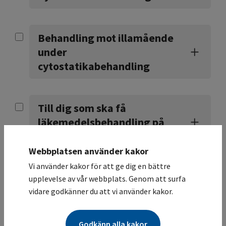
Behandling mot illamående
under
cytostatikabehandling
Till dig som ska få
läkemedelsbehandling på
sjukhuset
Webbplatsen använder kakor
Vi använder kakor för att ge dig en bättre
Läkemedel som påverkar
upplevelse av vår webbplats. Genom att surfa
kroppens hormoner
vidare godkänner du att vi använder kakor.
Godkänn alla kakor