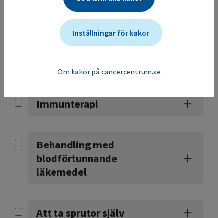
Hormonell behandling med
antiöstrogen (tamoxifen)
Inställningar för kakor
Målriktade läkemedel
Om kakor på cancercentrum.se
Immunterapi
Behandling med
blodförtunnande
läkemedel
Att ta sprutor själv