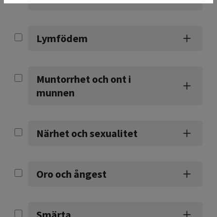
Lymfödem
Muntorrhet och ont i
munnen
Närhet och sexualitet
Oro och ångest
Smärta