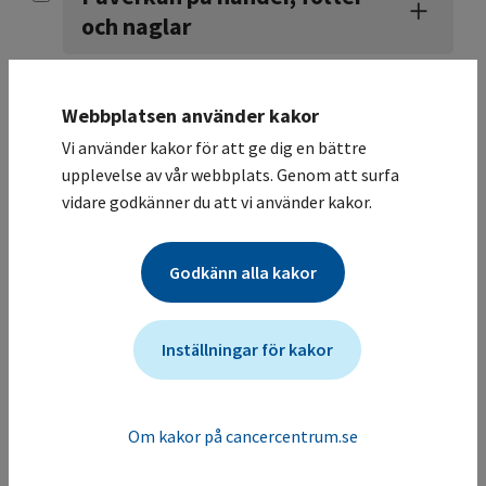
och naglar
Illamående
Webbplatsen använder kakor
Vi använder kakor för att ge dig en bättre
upplevelse av vår webbplats. Genom att surfa
vidare godkänner du att vi använder kakor.
Kognitiva förändringar,
svårare med koncentration,
minne och planering
Godkänn alla kakor
Inställningar för kakor
Känselrubbningar -
neuropati
Om kakor på cancercentrum.se
Råd om skor vid neuropati