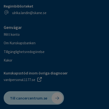
Regimbiblioteket
E-postadress
ulrika.landin@skane.se
Genvägar
Mitt konto
Om Kunskapsbanken
Tillgänglighetsredogörelse
Kakor
Kunskapsstöd inom övriga diagnoser
vardpersonal.1177.se
Till cancercentrum.se