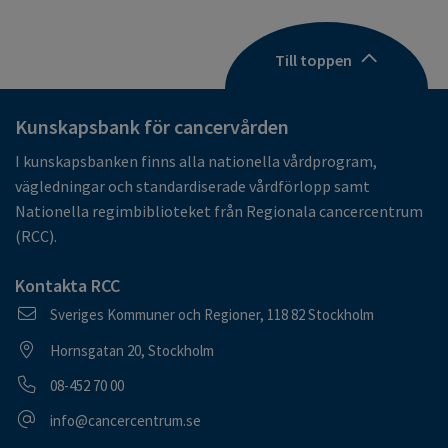
Till toppen
Kunskapsbank för cancervården
I kunskapsbanken finns alla nationella vårdprogram,
vägledningar och standardiserade vårdförlopp samt
Nationella regimbiblioteket från Regionala cancercentrum
(RCC).
Kontakta RCC
Postadress
Sveriges Kommuner och Regioner, 118 82 Stockholm
Besöksadress
Hornsgatan 20, Stockholm
Telefonnummer
08-452 70 00
E-postadress
info@cancercentrum.se