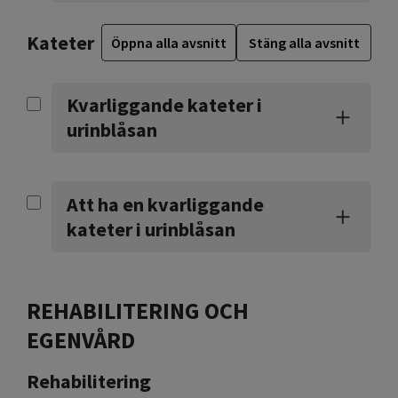
Kateter
Öppna alla avsnitt
Stäng alla avsnitt
Kvarliggande kateter i
urinblåsan
Att ha en kvarliggande
kateter i urinblåsan
REHABILITERING OCH
EGENVÅRD
Rehabilitering