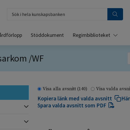
Sök i hela kunskapsbanken
årdförlopp
Stöddokument
Regimbiblioteket
 sarkom /WF
S
Visa alla avsnitt
(140)
Visa valda avsn
Kopiera länk med valda avsnitt
Häm
Spara valda avsnitt som PDF
Expandera
Expandera