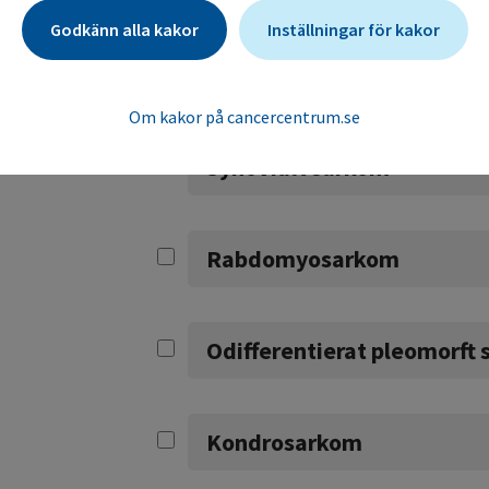
Godkänn alla kakor
Inställningar för kakor
Fibrosarkom
Om kakor på cancercentrum.se
Synovialt sarkom
Rabdomyosarkom
Odifferentierat pleomorft
Kondrosarkom