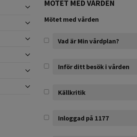
MÖTET MED VÅRDEN
Expandera
Mötet med vården
Expandera
Expandera
Vad är Min vårdplan?
Expandera
Inför ditt besök i vården
Expandera
Expandera
Källkritik
Inloggad på 1177