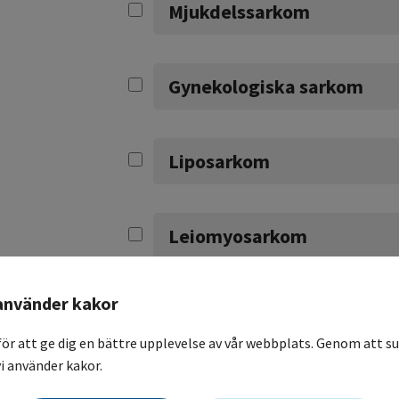
Mjukdelssarkom
Gynekologiska sarkom
Liposarkom
Leiomyosarkom
använder kakor
Angiosarkom
för att ge dig en bättre upplevelse av vår webbplats. Genom att su
i använder kakor.
Malign perifer nervskide