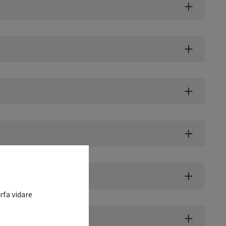
rfa vidare
tumör, MPNST