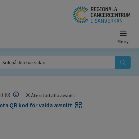
ök på den här sidan
itt
(0)
Återställ alla avsnitt
ta QR kod för valda avsnitt