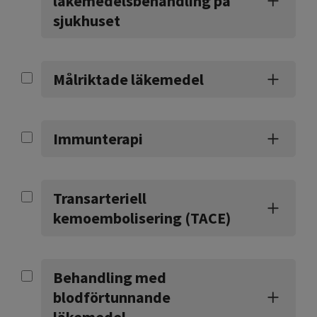
läkemedelsbehandling på
sjukhuset
Målriktade läkemedel
Immunterapi
Transarteriell
kemoembolisering (TACE)
Behandling med
blodförtunnande
läkemedel