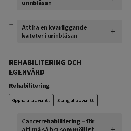
urinblåsan
Att ha en kvarliggande
kateter i urinblåsan
REHABILITERING OCH
EGENVÅRD
Rehabilitering
Öppna alla avsnitt
Stäng alla avsnitt
Cancerrehabilitering – för
att må så bra som möjligt