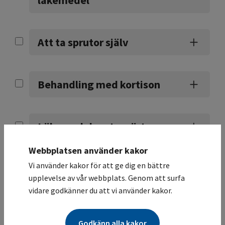
Att ta sprutor själv
Behandling med kortison
Läkemedel mot smärta
Webbplatsen använder kakor
Vi använder kakor för att ge dig en bättre
Behandling med enzymer
upplevelse av vår webbplats. Genom att surfa
vidare godkänner du att vi använder kakor.
Strålbehandling
Godkänn alla kakor