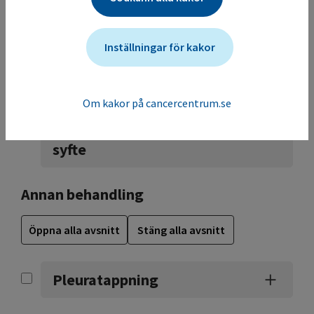
Öppna alla avsnitt
Stäng alla avsnitt
Inställningar för kakor
Strålbehandling
Om kakor på cancercentrum.se
Strålbehandling med
bromsande och lindrande
syfte
Annan behandling
Öppna alla avsnitt
Stäng alla avsnitt
Pleuratappning