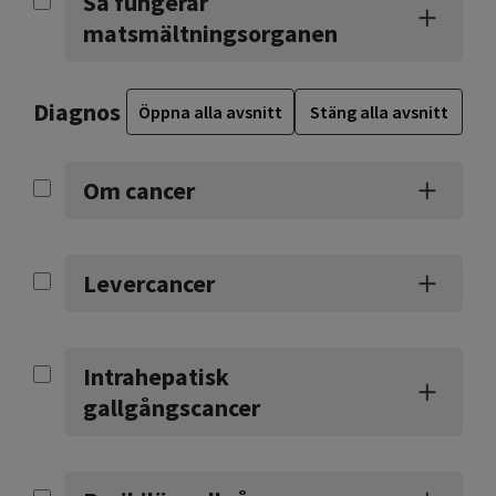
Så fungerar
matsmältningsorganen
Diagnos
Öppna alla avsnitt
Stäng alla avsnitt
Om cancer
Levercancer
Intrahepatisk
gallgångscancer