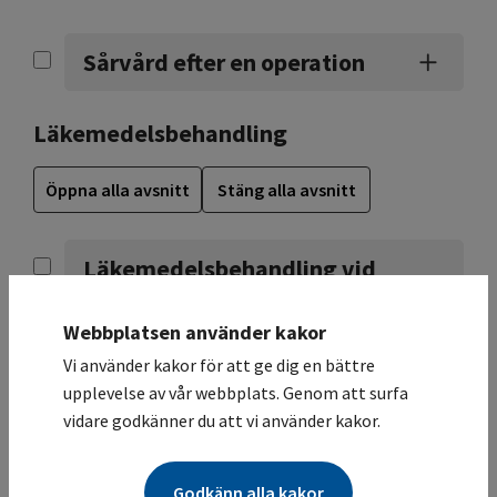
Sårvård efter en operation
Läkemedelsbehandling
Öppna alla avsnitt
Stäng alla avsnitt
Läkemedelsbehandling vid
cancer
Webbplatsen använder kakor
Vi använder kakor för att ge dig en bättre
Cytostatikabehandling
upplevelse av vår webbplats. Genom att surfa
vidare godkänner du att vi använder kakor.
Behandling mot illamående
Godkänn alla kakor