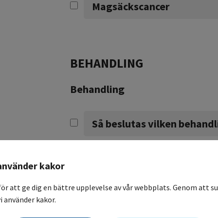
Magsäckscancer
BEHANDLING
Behandling
Så beslutas vilken behandl
Behandling av cancer i ma
använder kakor
för att ge dig en bättre upplevelse av vår webbplats. Genom att su
i använder kakor.
Behandling av cancer i m