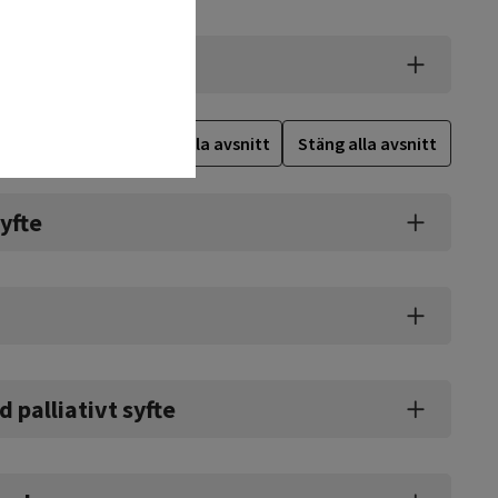
dling
Öppna alla avsnitt
Stäng alla avsnitt
yfte
palliativt syfte