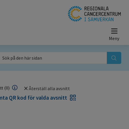
ök på den här sidan
itt
(0)
Återställ alla avsnitt
ta QR kod för valda avsnitt