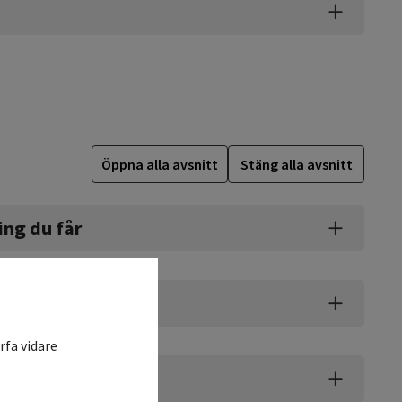
Öppna alla avsnitt
Stäng alla avsnitt
ing du får
tstrupen
rfa vidare
agsäcken