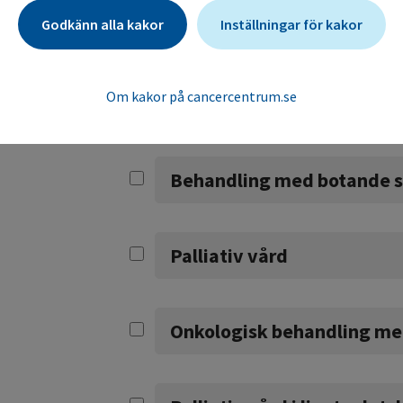
Godkänn alla kakor
Inställningar för kakor
Fertilitet och cancerbehan
Om kakor på cancercentrum.se
Målet med min behandling
Behandling med botande s
Palliativ vård
Onkologisk behandling med 