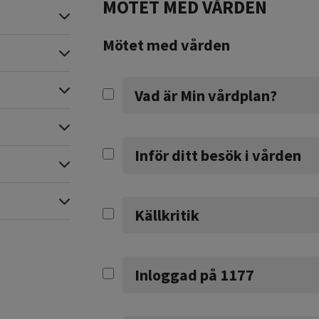
MÖTET MED VÅRDEN
Expandera
Mötet med vården
Expandera
Expandera
Vad är Min vårdplan?
Expandera
Inför ditt besök i vården
Expandera
Expandera
Källkritik
Inloggad på 1177