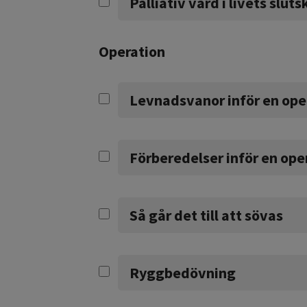
Palliativ vård i livets slut
Operation
Levnadsvanor inför en ope
Förberedelser inför en ope
Så går det till att sövas
Ryggbedövning