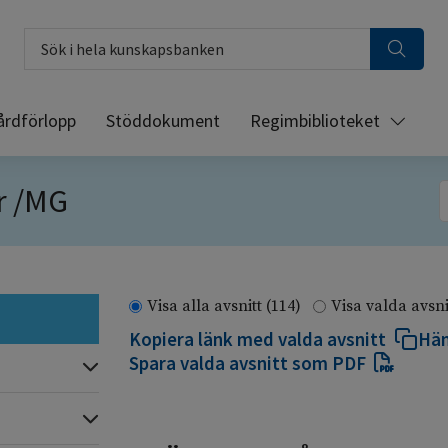
Sök i hela kunskapsbanken
årdförlopp
Stöddokument
Regimbiblioteket
r /MG
S
Visa alla avsnitt
(114)
Visa valda avsn
Kopiera länk med valda avsnitt
Häm
Spara valda avsnitt som PDF
Expandera
Expandera