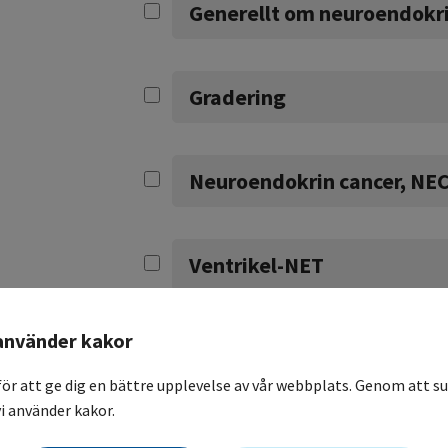
Generellt om neuroendokr
Gradering
Neuroendokrin cancer, NE
Ventrikel-NET
använder kakor
Duodenal-NET
för att ge dig en bättre upplevelse av vår webbplats. Genom att su
i använder kakor.
Pankreas-NET