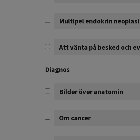
Multipel endokrin neoplas
Att vänta på besked och e
Diagnos
Bilder över anatomin
Om cancer