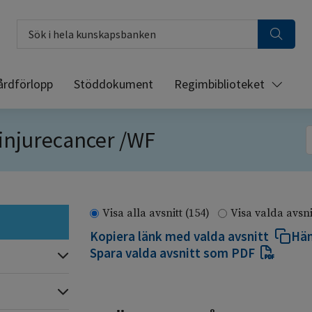
Sök i hela kunskapsbanken
årdförlopp
Stöddokument
Regimbiblioteket
injurecancer /WF
S
Visa alla avsnitt
(154)
Visa valda avsn
Kopiera länk med valda avsnitt
Häm
Spara valda avsnitt som PDF
Expandera
Expandera