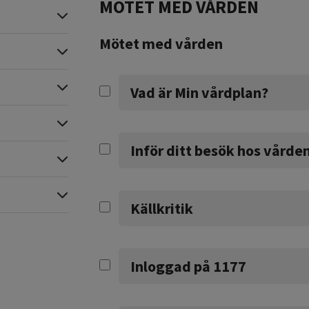
MÖTET MED VÅRDEN
Expandera
Mötet med vården
Expandera
Expandera
Vad är Min vårdplan?
Expandera
Inför ditt besök hos vårde
Expandera
Expandera
Källkritik
Inloggad på 1177