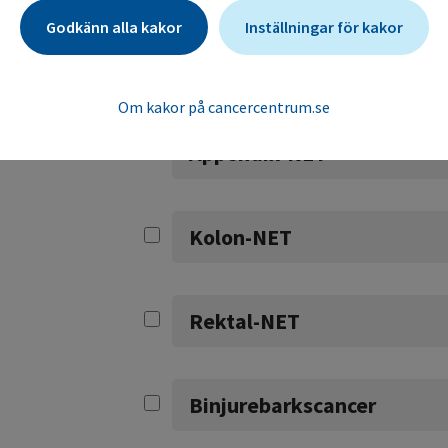
Godkänn alla kakor
Inställningar för kakor
Tunntarms-NET
Om kakor på cancercentrum.se
Appendix-NET
Kolon-NET
Rektal-NET
Binjurebarkscancer