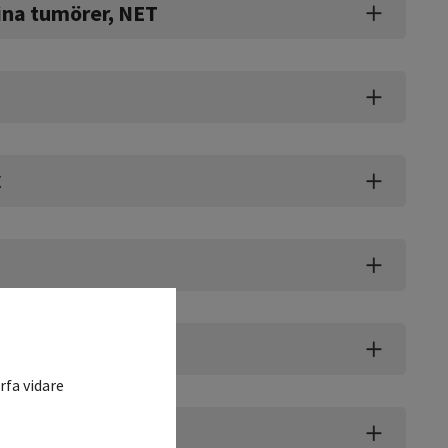
ina tumörer, NET
C
rfa vidare