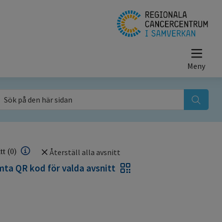
ök på den här sidan
itt
(0)
Återställ alla avsnitt
ta QR kod för valda avsnitt