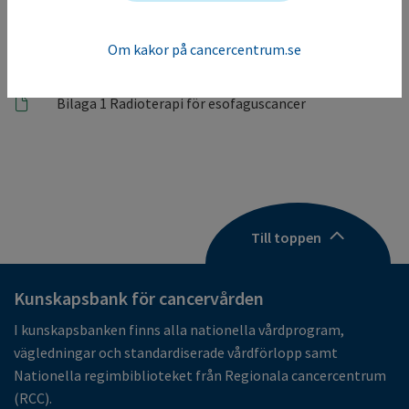
Om kakor på cancercentrum.se
Bilagor
Bilaga 1 Radioterapi för esofaguscancer
Till toppen
Kunskapsbank för cancervården
I kunskapsbanken finns alla nationella vårdprogram,
vägledningar och standardiserade vårdförlopp samt
Nationella regimbiblioteket från Regionala cancercentrum
(RCC).