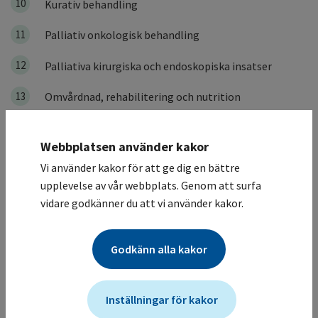
10
Kurativ behandling
11
Palliativ onkologisk behandling
12
Palliativa kirurgiska och endoskopiska insatser
13
Omvårdnad, rehabilitering och nutrition
14
Egenvård
Webbplatsen använder kakor
15
Uppföljning
Vi använder kakor för att ge dig en bättre
upplevelse av vår webbplats. Genom att surfa
16
Nivåstrukturering
vidare godkänner du att vi använder kakor.
17
Uppföljning av cancervården
Godkänn alla kakor
18
Kvalitetsindikatorer och målnivåer
19
Vårdprogramgruppen
Inställningar för kakor
20
Referenser