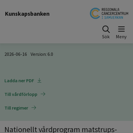
Till sidinnehåll
Kunskapsbanken
Sök
​​2026-06-16​ Version: 6.0
Ladda ner PDF
Till vårdförlopp
Till regimer
Nationellt vårdprogram matstrups-