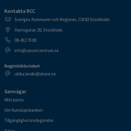
Kontakta RCC
Postadress
Sveriges Kommuner och Regioner, 118 82 Stockholm
Besöksadress
Hornsgatan 20, Stockholm
Telefonnummer
08-452 70 00
E-postadress
info@cancercentrum.se
Regimbiblioteket
E-postadress
ulrika.landin@skane.se
Genvägar
Mitt konto
Om Kunskapsbanken
Tillgänglighetsredogörelse
Kakor