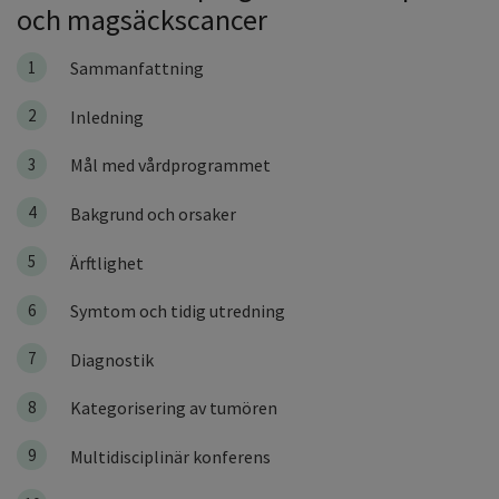
och magsäckscancer
1
Sammanfattning
2
Inledning
3
Mål med vårdprogrammet
4
Bakgrund och orsaker
5
Ärftlighet
6
Symtom och tidig utredning
7
Diagnostik
8
Kategorisering av tumören
9
Multidisciplinär konferens