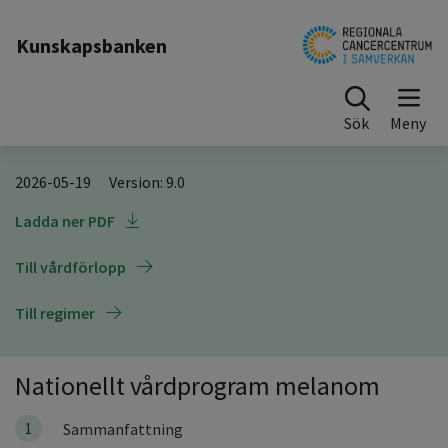
Till sidinnehåll
Kunskapsbanken
Sök
2026-05-19 Version: 9.0
Ladda ner PDF
Till vårdförlopp
Till regimer
Nationellt vårdprogram melanom
1
Sammanfattning