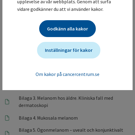
Vårdprogramgruppen
upplevelse av vår webbplats. Genom att surfa
vidare godkänner du att vi använder kakor.
23
Prognosinstrument för melanom
Godkänn alla kakor
Inställningar för kakor
Bilagor
Bilaga 1. Handläggning av individer inom familjer med
familjärt melanom
Om kakor på cancercentrum.se
Bilaga 2. Melanom - kliniska fall med dermatoskopi
Bilaga 3. Melanom hos äldre. Kliniska fall med
dermatoskopi
Bilaga 4. Mukosala melanom
Bilaga 5. Ögonmelanom – uvealt och konjunktivalt