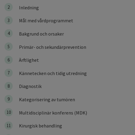
2
Inledning
3
Mål med vårdprogrammet
4
Bakgrund och orsaker
5
Primär- och sekundärprevention
6
Ärftlighet
7
Kännetecken och tidig utredning
8
Diagnostik
9
Kategorisering av tumören
10
Multidisciplinär konferens (MDK)
11
Kirurgisk behandling