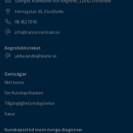
Postadress
Sveriges Kommuner och Regioner, 118 82 Stockholm
Besöksadress
Hornsgatan 20, Stockholm
Telefonnummer
08-452 70 00
E-postadress
info@cancercentrum.se
Regimbiblioteket
E-postadress
ulrika.landin@skane.se
Genvägar
Mitt konto
Om Kunskapsbanken
Tillgänglighetsredogörelse
Kakor
Kunskapsstöd inom övriga diagnoser