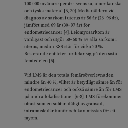
100 000 invånare per år i svenska, amerikanska
och tyska material [5, 30]. Medianåldern vid
diagnos av sarkom i uterus är 56 år (26–96 år),
jämfört med 69 år (30–97 år) för
endometriecancer [4]. Leiomyosarkom är
vanligast och utgör 50–60 % av alla sarkom i
uterus, medan ESS står för cirka 20 %.
Resterande entiteter fördelar sig på den sista
femtedelen [5].
Vid LMS är den totala femårsöverlevnaden
mindre än 40 %, vilket är betydligt sämre än för
endometriecancer och också sämre än för LMS
på andra lokalisationer [6-8]. LMS förekommer
oftast som en solitär, dåligt avgränsad,
intramuskulär tumör och kan misstas för ett
myom.