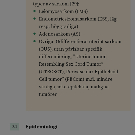
typer av sarkom [29]:
Leiomyosarkom (LMS)
Endometriestromasarkom (ESS, låg-
resp. höggradiga)
Adenosarkom (AS)
Övriga: Odifferentierat uterint sarkom
(OUS), utan påvisbar specifik
differentiering, ”Uterine tumor,
Resembling Sex Cord Tumor”
(UTROSCT), Perivascular Epithelioid
Cell tumor” (PECom) m.fl. mindre
vanliga, icke-epiteliala, maligna
tumörer.
Epidemiologi
2.1