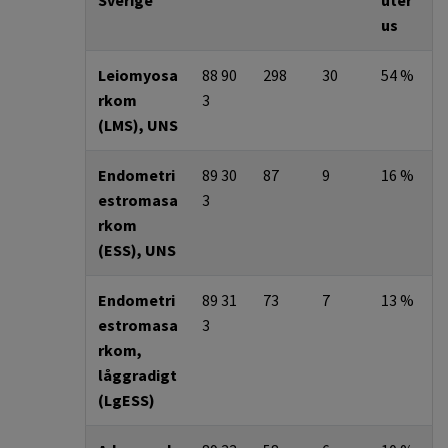
Sverige
uter
us
Leiomyosa
88 90
298
30
54 %
rkom
3
(LMS), UNS
Endometri
89 30
87
9
16 %
estromasa
3
rkom
(ESS), UNS
Endometri
89 31
73
7
13 %
estromasa
3
rkom,
låggradigt
(LgESS)