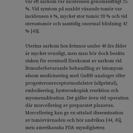
var ett sarkom var incidensen genomsnittligt 25
%. Vid symtom på snabbt växande tumör var
incidensen 6 %, mycket stor tumör 20 % och vid
uterustumör och samtidig onormal blödning 42
% [43].
Uterina sarkom hos kvinnor under 40 års ålder
är mycket ovanligt, men man bör dock beakta
risken för eventuell förekomst av sarkom vid
livmoderbevarande behandling av leiomyom
såsom medicinering med GnRH-analoger eller
progesteronreceptormodulator (ulipristal),
embolisering, hysteroskopisk resektion och
myomenukleation. Det gäller även vid operation
där morcellering av preparatet planeras.
Morcellering kan ge en uttalad dissemination
av tumörvävnaden och bör undvikas [44, 45],
men amerikanska FDA-myndigheten