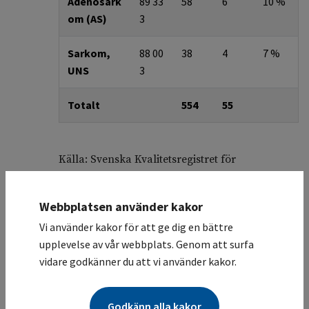
Adenosark
89 33
58
6
10 %
om (AS)
3
Sarkom,
88 00
38
4
7 %
UNS
3
Totalt
554
55
Källa: Svenska Kvalitetsregistret för
Gynekologisk Cancer, datauttag gjort 2021-03-
24.
Webbplatsen använder kakor
Vi använder kakor för att ge dig en bättre
Femårsöverlevnaden för uterussarkom är totalt
upplevelse av vår webbplats. Genom att surfa
sett drygt 50 % (OES 55 %, LMS 46 %, LgESS
vidare godkänner du att vi använder kakor.
97 %, AS 45 %). Den relativa
femårsöverlevnaden beror främst på
morfologisk typ av sarkom (figur 1) och
Godkänn alla kakor