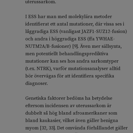
uterussarkom.
I ESS har man med molekylära metoder
identifierat ett antal mutationer, där vissa ses i
låggradiga ESS (vanligast JAZF1-SUZ12-fusion)
och andra i höggradiga ESS (ffa YWHAE-
NUTM2A/B-fusioner) [9]. Även mer sällsynta,
men potentiellt behandlingsprediktiva
mutationer kan ses hos andra sarkomtyper
(t.ex. NTRK), varför mutationsanalyser alltid
bör övervägas för att identifiera specifika
diagnoser.
Genetiska faktorer bedöms ha betydelse
eftersom incidensen av uterussarkom är
dubbelt så hög bland afroamerikaner som
bland kaukasier, vilket även gäller benigna
myom [32, 33]. Det omvända förhållandet gäller