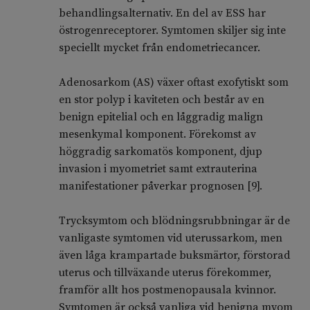
behandlingsalternativ. En del av ESS har
östrogenreceptorer. Symtomen skiljer sig inte
speciellt mycket från endometriecancer.
Adenosarkom (AS) växer oftast exofytiskt som
en stor polyp i kaviteten och består av en
benign epitelial och en låggradig malign
mesenkymal komponent. Förekomst av
höggradig sarkomatös komponent, djup
invasion i myometriet samt extrauterina
manifestationer påverkar prognosen [9].
Trycksymtom och blödningsrubbningar är de
vanligaste symtomen vid uterussarkom, men
även låga krampartade buksmärtor, förstorad
uterus och tillväxande uterus förekommer,
framför allt hos postmenopausala kvinnor.
Symtomen är också vanliga vid benigna myom