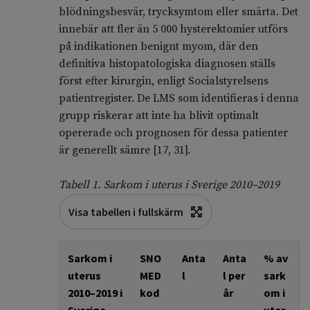
blödningsbesvär, trycksymtom eller smärta. Det
innebär att fler än 5 000 hysterektomier utförs
på indikationen benignt myom, där den
definitiva histopatologiska diagnosen ställs
först efter kirurgin, enligt Socialstyrelsens
patientregister. De LMS som identifieras i denna
grupp riskerar att inte ha blivit optimalt
opererade och prognosen för dessa patienter
är generellt sämre [17, 31].
Tabell 1. Sarkom i uterus i Sverige 2010–2019
Visa tabellen i fullskärm
Sarkom i
SNO
Anta
Anta
% av
uterus
MED
l
l per
sark
2010–2019 i
kod
år
om i