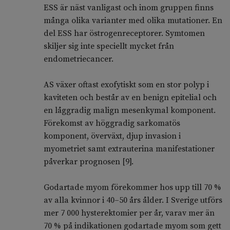
ESS är näst vanligast och inom gruppen finns
många olika varianter med olika mutationer. En
del ESS har östrogenreceptorer. Symtomen
skiljer sig inte speciellt mycket från
endometriecancer.
AS växer oftast exofytiskt som en stor polyp i
kaviteten och består av en benign epitelial och
en låggradig malign mesenkymal komponent.
Förekomst av höggradig sarkomatös
komponent, överväxt, djup invasion i
myometriet samt extrauterina manifestationer
påverkar prognosen [9].
Godartade myom förekommer hos upp till 70 %
av alla kvinnor i 40–­50 års ålder. I Sverige utförs
mer 7 000 hysterektomier per år, varav mer än
70 % på indikationen godartade myom som gett