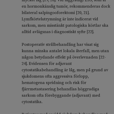
mycket låg [19, 20]. Vid låggradigt ESS, som är
en hormonkänslig tumör, rekommenderas dock
bilateral salpingooforektomi [20, 21].
Lymfkörtelutrymning är inte indicerat vid
sarkom, men misstänkt patologiska körtlar ska
alltid avlägsnas i diagnostiskt syfte [22].
Postoperativ strålbehandling har visat sig
kunna minska antalet lokala återfall, men utan
någon betydande effekt på överlevnaden [22-
24]. Evidensen för adjuvant
cytostatikabehandling är låg, men på grund av
sjukdomens ofta aggressiva förlopp,
hematogena spridning och risk för
fjärrmetastasering behandlas höggradiga
sarkom ofta förebyggande (adjuvant) med
cytostatika.