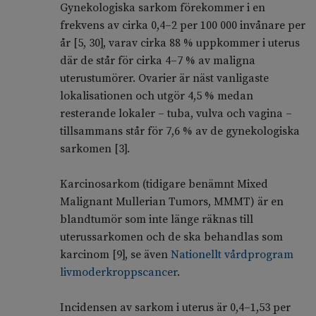
Gynekologiska sarkom förekommer i en
frekvens av cirka 0,4–2 per 100 000 invånare per
år [5, 30], varav cirka 88 % uppkommer i uterus
där de står för cirka 4–7 % av maligna
uterustumörer. Ovarier är näst vanligaste
lokalisationen och utgör 4,5 % medan
resterande lokaler – tuba, vulva och vagina –
tillsammans står för 7,6 % av de gynekologiska
sarkomen [3].
Karcinosarkom (tidigare benämnt Mixed
Malignant Mullerian Tumors, MMMT) är en
blandtumör som inte länge räknas till
uterussarkomen och de ska behandlas som
karcinom [9], se även
Nationellt vårdprogram
livmoderkroppscancer
.
Incidensen av sarkom i uterus är 0,4–1,53 per