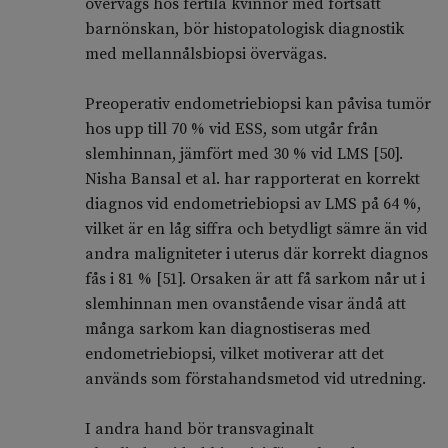
övervägs hos fertila kvinnor med fortsatt
barnönskan, bör histopatologisk diagnostik
med mellannålsbiopsi övervägas.
Preoperativ endometriebiopsi kan påvisa tumör
hos upp till 70 % vid ESS, som utgår från
slemhinnan, jämfört med 30 % vid LMS [50].
Nisha Bansal et al. har rapporterat en korrekt
diagnos vid endometriebiopsi av LMS på 64 %,
vilket är en låg siffra och betydligt sämre än vid
andra maligniteter i uterus där korrekt diagnos
fås i 81 % [51]. Orsaken är att få sarkom når ut i
slemhinnan men ovanstående visar ändå att
många sarkom kan diagnostiseras med
endometriebiopsi, vilket motiverar att det
används som förstahandsmetod vid utredning.
I andra hand bör transvaginalt