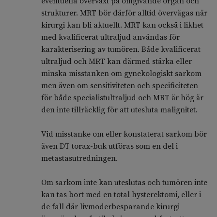
eventuella överväxt på omgivande organ och
strukturer. MRT bör därför alltid övervägas när
kirurgi kan bli aktuellt. MRT kan också i likhet
med kvalificerat ultraljud användas för
karakterisering av tumören. Både kvalificerat
ultraljud och MRT kan därmed stärka eller
minska misstanken om gynekologiskt sarkom
men även om sensitiviteten och specificiteten
för både specialistultraljud och MRT är hög är
den inte tillräcklig för att utesluta malignitet.
Vid misstanke om eller konstaterat sarkom bör
även DT torax-buk utföras som en del i
metastasutredningen.
Om sarkom inte kan uteslutas och tumören inte
kan tas bort med en total hysterektomi, eller i
de fall där livmoderbesparande kirurgi