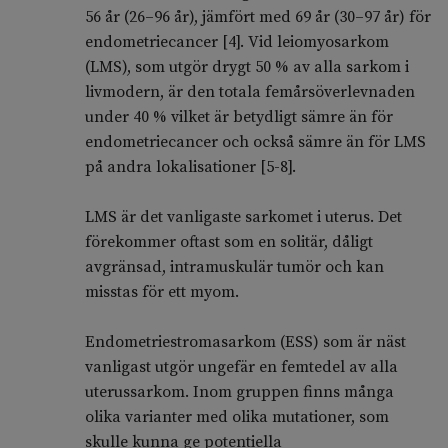
56 år (26–96 år), jämfört med 69 år (30–97 år) för
endometriecancer [4]. Vid leiomyosarkom
(LMS), som utgör drygt 50 % av alla sarkom i
livmodern, är den totala femårsöverlevnaden
under 40 % vilket är betydligt sämre än för
endometriecancer och också sämre än för LMS
på andra lokalisationer [5-8].
LMS är det vanligaste sarkomet i uterus. Det
förekommer oftast som en solitär, dåligt
avgränsad, intramuskulär tumör och kan
misstas för ett myom.
Endometriestromasarkom (ESS) som är näst
vanligast utgör ungefär en femtedel av alla
uterussarkom. Inom gruppen finns många
olika varianter med olika mutationer, som
skulle kunna ge potentiella