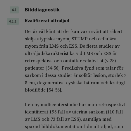
Bilddiagnostik
4.1
Kvalificerat ultraljud
4.1.1
Det är väl känt att det kan vara svårt att säkert
skilja atypiska myom, STUMP och cellulära
myom från LMS och ESS. De flesta studier av
ultraljudskarakteristika vid LMS och ESS är
retrospektiva och omfattar relativt få (< 25)
patienter [54-56]. Prediktiva fynd som talar för
sarkom i dessa studier är solitär lesion, storlek >
8 cm, degenerativa cystiska hålrum och kraftigt
blodflöde [54-56].
I en ny multicenterstudie har man retrospektivt
identifierat 195 fall av uterina sarkom (110 fall
av LMS och 72 fall av ESS), samtliga med
sparad bilddokumentation från ultraljud, som