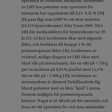
operation av förmodat leiomyom. Incidensen
av LMS hos patienter som opererats för
leiomyom har uppskattats till 0,12–0,51 % [39].
(Så pass lågt som 0,089 % i ett stort material
(10 119 hysterektomier) från Texas 2000–2014
[40] där medianåldern för hysterektomi var 39
år (25–53 år).) Incidensen ökar med stigande
ålder, och beräknas till knappt 1 % vid
perimenopausal ålder [41]. Incidensen av
oväntad, malign diagnos av LMS ökar med
ökad vikt på uterus/tumör, där en vikt på < 250 g
gav en incidens på 0,03 % jämfört med 15,4 %
vid en vikt på > 2 000 g [42]. Incidensen av
uterussarkom är därmed förhållandevis låg
bland patienter med en liten ”knöl” i uterus
förutom möjligen för postmenopausala
kvinnor. Nagai et al. tittade på det omvända och
fann att vid operation för vad man misstänkte