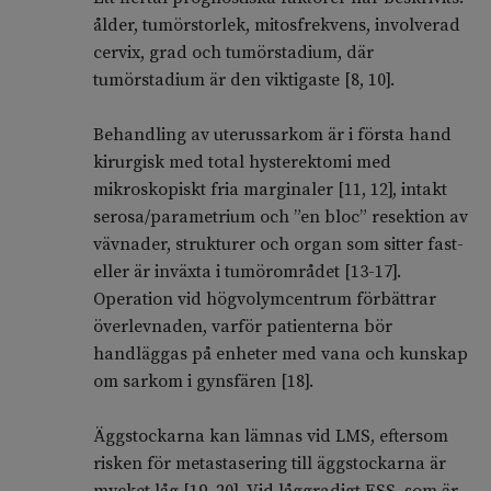
ålder, tumörstorlek, mitosfrekvens, involverad
cervix, grad och tumörstadium, där
tumörstadium är den viktigaste [8, 10].
Behandling av uterussarkom är i första hand
kirurgisk med total hysterektomi med
mikroskopiskt fria marginaler [11, 12], intakt
serosa/parametrium och ”en bloc” resektion av
vävnader, strukturer och organ som sitter fast-
eller är inväxta i tumörområdet [13-17].
Operation vid högvolymcentrum förbättrar
överlevnaden, varför patienterna bör
handläggas på enheter med vana och kunskap
om sarkom i gynsfären [18].
Äggstockarna kan lämnas vid LMS, eftersom
risken för metastasering till äggstockarna är