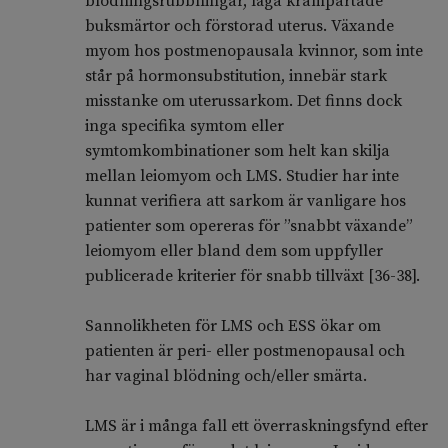
blödningsrubbningar, låga krampartade
buksmärtor och förstorad uterus. Växande
myom hos postmenopausala kvinnor, som inte
står på hormonsubstitution, innebär stark
misstanke om uterussarkom. Det finns dock
inga specifika symtom eller
symtomkombinationer som helt kan skilja
mellan leiomyom och LMS. Studier har inte
kunnat verifiera att sarkom är vanligare hos
patienter som opereras för ”snabbt växande”
leiomyom eller bland dem som uppfyller
publicerade kriterier för snabb tillväxt [36-38].
Sannolikheten för LMS och ESS ökar om
patienten är peri- eller postmenopausal och
har vaginal blödning och/eller smärta.
LMS är i många fall ett överraskningsfynd efter