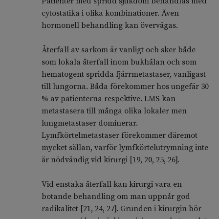
Patienter med spridd sjukdom behandlas med
cytostatika i olika kombinationer. Även
hormonell behandling kan övervägas.
Återfall av sarkom är vanligt och sker både
som lokala återfall inom bukhålan och som
hematogent spridda fjärrmetastaser, vanligast
till lungorna. Båda förekommer hos ungefär 30
% av patienterna respektive. LMS kan
metastasera till många olika lokaler men
lungmetastaser dominerar.
Lymfkörtelmetastaser förekommer däremot
mycket sällan, varför lymfkörtelutrymning inte
är nödvändig vid kirurgi [19, 20, 25, 26].
Vid enstaka återfall kan kirurgi vara en
botande behandling om man uppnår god
radikalitet [21, 24, 27]. Grunden i kirurgin bör