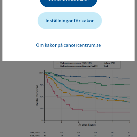
stadium (figur 2) vid diagnos.
Figur 1
Inställningar för kakor
Visa bilden i fullskärm
Om kakor på cancercentrum.se