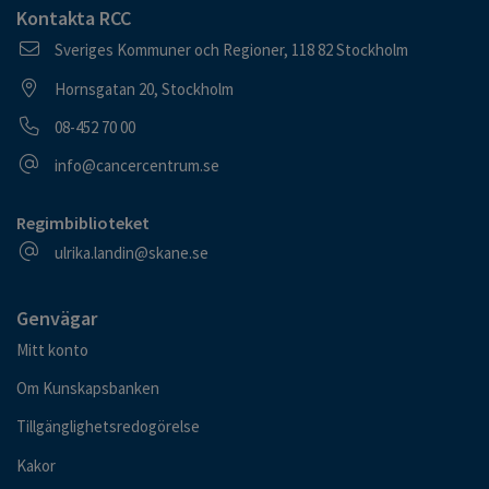
Kontakta RCC
Postadress
Sveriges Kommuner och Regioner, 118 82 Stockholm
Besöksadress
Hornsgatan 20, Stockholm
Telefonnummer
08-452 70 00
E-postadress
info@cancercentrum.se
Regimbiblioteket
E-postadress
ulrika.landin@skane.se
Genvägar
Mitt konto
Om Kunskapsbanken
Tillgänglighetsredogörelse
Kakor