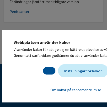
Förändringar jämfört med tidigare version.
Peniscancer
Föregående
1
2
3
4
5
6
7
8
9
10
Webbplatsen använder kakor
Vi använder kakor för att ge dig en bättre upplevelse av 
Genom att surfa vidare godkänner du att vi använder kako
Inställningar för kakor
Kunskapsbank för cancervården
I kunskapsbanken finns alla nationella vårdprogram,
vägledningar och standardiserade vårdförlopp samt
Om kakor på cancercentrum.se
Nationella regimbiblioteket från Regionala cancercentrum
(RCC).