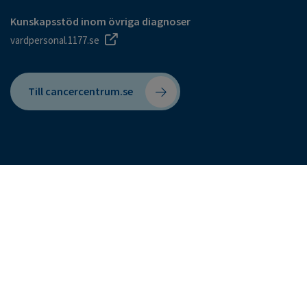
Kunskapsstöd inom övriga diagnoser
vardpersonal.1177.se
Till cancercentrum.se