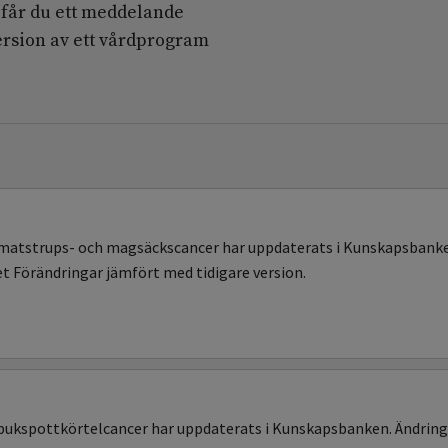
å får du ett meddelande
version av ett vårdprogram
 matstrups- och magsäckscancer har uppdaterats i Kunskapsbanke
et Förändringar jämfört med tidigare version.
 bukspottkörtelcancer har uppdaterats i Kunskapsbanken. Ändring