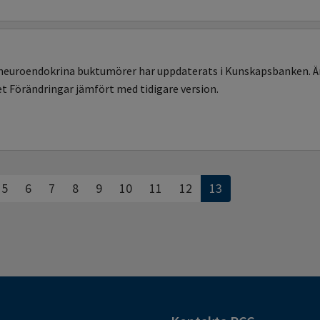
 neuroendokrina buktumörer har uppdaterats i Kunskapsbanken. Ä
et Förändringar jämfört med tidigare version.
5
6
7
8
9
10
11
12
13