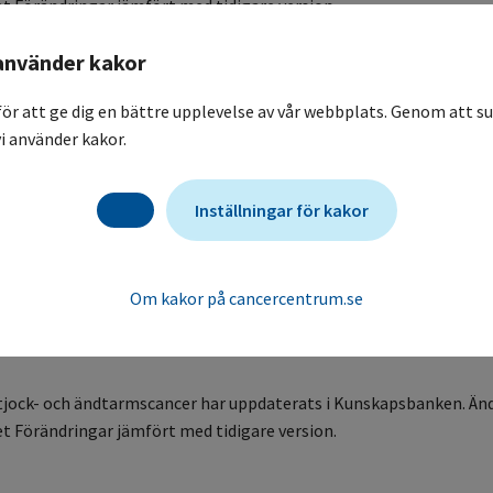
et Förändringar jämfört med tidigare version.
använder kakor
för att ge dig en bättre upplevelse av vår webbplats. Genom att su
i använder kakor.
 allvarliga ospecifika symtom har uppdaterats i Kunskapsbanken. 
Inställningar för kakor
et Förändringar jämfört med tidigare version.
Om kakor på cancercentrum.se
 tjock- och ändtarmscancer har uppdaterats i Kunskapsbanken. Än
et Förändringar jämfört med tidigare version.