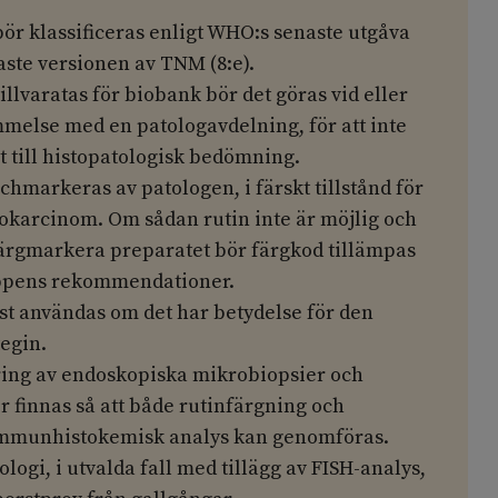
ör klassificeras enligt WHO:s senaste utgåva
naste versionen av TNM (8:e).
illvaratas för biobank bör det göras vid eller
melse med en patologavdelning, för att inte
t till histopatologisk bedömning.
chmarkeras av patologen, i färskt tillstånd för
iokarcinom. Om sådan rutin inte är möjlig och
ärgmarkera preparatet bör färgkod tillämpas
ppens rekommendationer.
st användas om det har betydelse för den
egin.
ring av endoskopiska mikrobiopsier och
r finnas så att både rutinfärgning och
mmunhistokemisk analys kan genomföras.
ologi,
i utvalda fall med tillägg av FISH-analys,