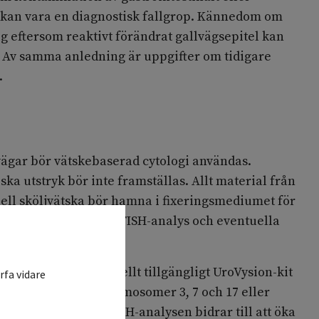
l kan vara en diagnostisk fallgrop. Kännedom om
tig eftersom reaktivt förändrat gallvägsepitel kan
. Av samma anledning är uppgifter om tidigare
.
vägar bör vätskebaserad cytologi användas.
ka utstryk bör inte framställas. Allt material från
ell sköljvätska bör hamna i fixeringsmediumet för
ingarna för cytologi, FISH-analys och eventuella
nalyser.
 vanligen kommersiellt tillgängligt UroVysion-kit
rfa vidare
ella polysomier i kromosomer 3, 7 och 17 eller
ssorgen CDKN2A. FISH-analysen bidrar till att öka