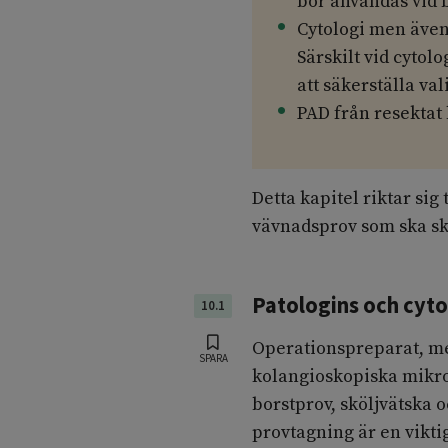
bör användas vid 
Cytologi men även
Särskilt vid cytol
att säkerställa vali
PAD från resektat
Detta kapitel riktar sig
vävnadsprov som ska sk
Patologins och cyto
10.1
Operationspreparat, me
SPARA
kolangioskopiska mikro
borstprov, sköljvätska o
provtagning är en vikti