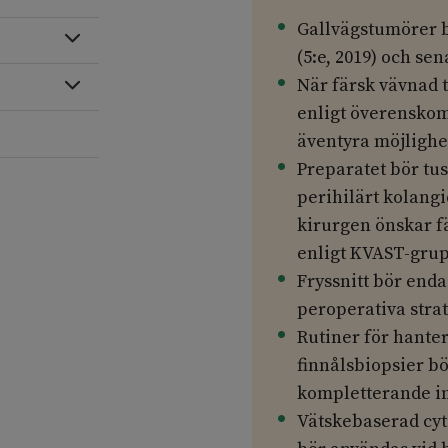
Gallvägstumörer b
Expandera
(5:e, 2019) och se
När färsk vävnad t
Expandera
enligt överenskom
äventyra möjlighe
Preparatet bör tus
perihilärt kolang
kirurgen önskar f
enligt KVAST-gru
Fryssnitt bör enda
peroperativa strat
Rutiner för hante
finnålsbiopsier bö
kompletterande i
Vätskebaserad cyt