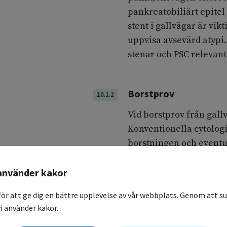
pankreatobiliärt epite
stent i gallvägar är vik
uppvisa avsevärd atypi
stenar och PSC relevant
Borstprov
10.1.2
Vid borstprov från gall
Konventionella cytologis
borstningen och eventu
att optimera förutsättn
molekylärpatologiska a
använder kakor
För FISH-analys används
för att ge dig en bättre upplevelse av vår webbplats. Genom att su
för att upptäcka eventu
i använder kakor.
bortfall av tumörsuppre