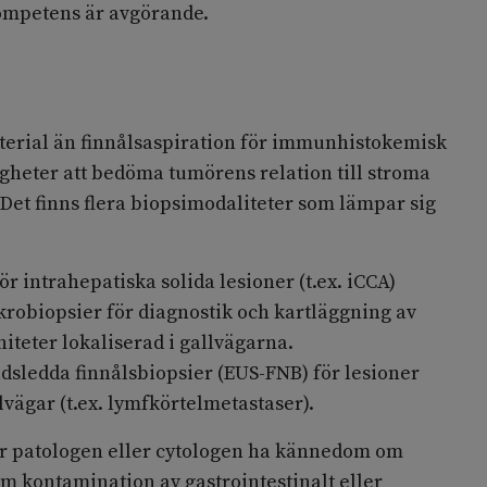
kompetens är avgörande.
aterial än finnålsaspiration för immunhistokemisk
igheter att bedöma tumörens relation till stroma
 Det finns flera biopsimodaliteter som lämpar sig
r intrahepatiska solida lesioner (t.ex. iCCA)
robiopsier för diagnostik och kartläggning av
iteter lokaliserad i gallvägarna.
dsledda finnålsbiopsier (EUS-FNB) för lesioner
lvägar (t.ex. lymfkörtelmetastaser).
r patologen eller cytologen ha kännedom om
m kontamination av gastrointestinalt eller