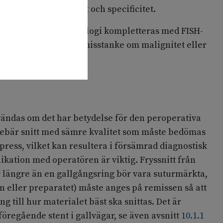
kningens sensitivitet och specificitet.
m malignitet bör cytologi kompletteras med FISH-
ogiskt fynd av atypi, misstanke om malignitet eller
eller
(
149
)
.
vändas om det har betydelse för den peroperativa
nebär snitt med sämre kvalitet som måste bedömas
press, vilket kan resultera i försämrad diagnostisk
kation med operatören är viktig. Fryssnitt från
r längre än en gallgångsring bör vara suturmärkta,
n eller preparatet) måste anges på remissen så att
ng till hur materialet bäst ska snittas. Det är
. föregående stent i gallvägar, se även avsnitt
10.1.1