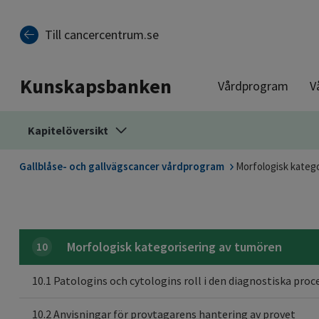
Till sidinnehåll
Till cancercentrum.se
Kunskapsbanken
Vårdprogram
V
Kapitelöversikt
Gallblåse- och gallvägscancer vårdprogram
Morfologisk kateg
Morfologisk kategorisering av tumören
10
10.1 Patologins och cytologins roll i den diagnostiska pro
10.2 Anvisningar för provtagarens hantering av provet