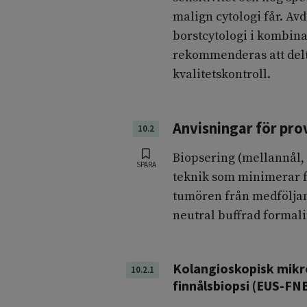
malign cytologi får. Av
borstcytologi i kombina
rekommenderas att delt
kvalitetskontroll.
Anvisningar för pro
10.2
Biopsering (mellannål, 
SPARA
teknik som minimerar f
tumören från medföljan
neutral buffrad formali
Kolangioskopisk mikro
10.2.1
finnålsbiopsi (EUS-FN