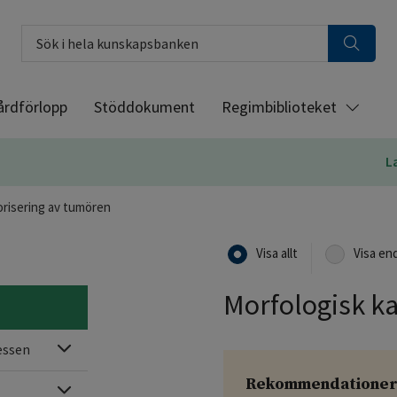
Sök i hela kunskapsbanken
årdförlopp
Stöddokument
Regimbiblioteket
L
orisering av tumören
Visa allt
Visa en
Morfologisk k
Expandera
cessen
Rekommendatione
Expandera