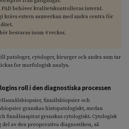
borstprov från gallgångar.
 PAD behöver kvalitetskontrolleras internt.
ogi krävs extern samverkan med andra centra för
ditet.
 bör besvaras inom 4 veckor.
 till patologer, cytologer, kirurger och andra som tar
ickas for morfologisk analys.
logins roll i den diagnostiska processen
llannålsbiopsier, finnålsbiopsier och
biopsier granskas histopatologiskt, medan
ch finnålsaspirat granskas cytologiskt. Cytologisk
g del av den preoperativa diagnostiken, så