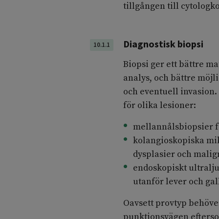
tillgången till cytolog
Diagnostisk biopsi
10.1.1
Biopsi ger ett bättre m
analys, och bättre möjl
och eventuell invasion.
för olika lesioner:
mellannålsbiopsier fö
kolangioskopiska mik
dysplasier och malign
endoskopiskt ultralju
utanför lever och gal
Oavsett provtyp behöve
punktionsvägen efterso