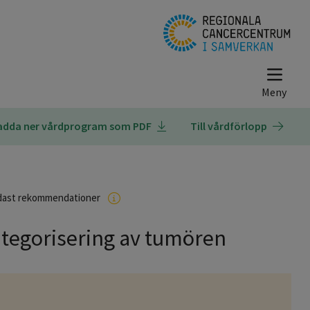
adda ner vårdprogram som PDF
Till vårdförlopp
dast rekommendationer
ategorisering av tumören
r