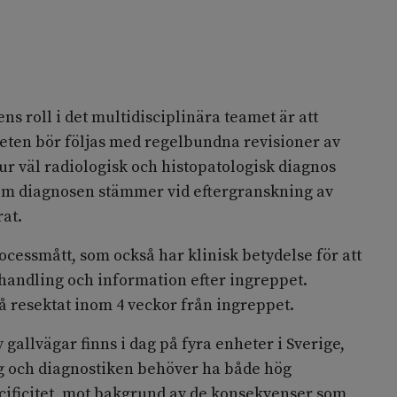
ens roll i det multidisciplinära teamet är att
teten bör följas med regelbundna revisioner av
r väl radiologisk och histopatologisk diagnos
om diagnosen stämmer vid eftergranskning av
at.
processmått, som också har klinisk betydelse för att
ehandling och information efter ingreppet.
å resektat inom 4 veckor från ingreppet.
 gallvägar finns i dag på fyra enheter i Sverige,
g och diagnostiken behöver ha både hög
ecificitet, mot bakgrund av de konsekvenser som