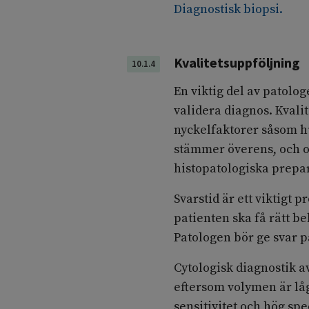
Diagnostisk biopsi
.
Kvalitetsuppföljning
10.1.4
En viktig del av patolog
validera diagnos. Kvali
nyckelfaktorer såsom hu
stämmer överens, och 
histopatologiska prepar
Svarstid är ett viktigt 
patienten ska få rätt b
Patologen bör ge svar p
Cytologisk diagnostik av
eftersom volymen är lå
sensitivitet och hög sp