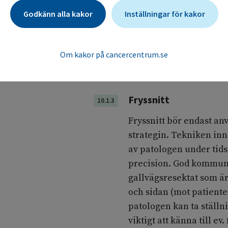
den cytologiska undersö
Godkänn alla kakor
Inställningar för kakor
Vid klinisk misstanke o
analys, liksom vid cytol
Om kakor på cancercentrum.se
förekomst av maligna c
Fryssnitt
10.1.3
Fryssnitt bör endast an
strategin. Tekniken in
av patologen under tids
precision. God kommuni
gallvägsresektat som ä
och sidan (mot patiente
patologen kan ta ställni
viktigt att känna till ev