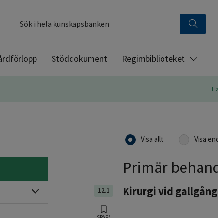
Sök i hela kunskapsbanken
årdförlopp
Stöddokument
Regimbiblioteket
L
Visa allt
Visa en
Primär behand
Kirurgi vid gallgån
12.1
Expandera
SPARA