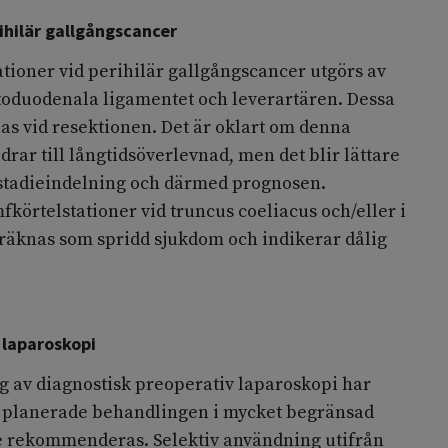
ihilär gallgångscancer
tioner vid perihilär gallgångscancer utgörs av
toduodenala ligamentet och leverartären. Dessa
as vid resektionen. Det är oklart om denna
drar till långtidsöverlevnad, men det blir lättare
s stadieindelning och därmed prognosen.
fkörtelstationer vid truncus coeliacus och/eller i
 räknas som spridd sjukdom och indikerar dålig
 laparoskopi
 av diagnostisk preoperativ laparoskopi har
n planerade behandlingen i mycket begränsad
e rekommenderas. Selektiv användning utifrån