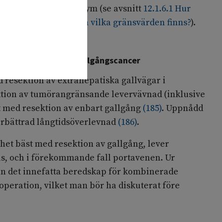
kvarvarande levervolym (se avsnitt
12.1.6.1 Hur
rande levervolym och vilka gränsvärden finns?
).
ktion vid perihilär gallgångscancer
 resektion av extrahepatiska gallvägar i
tion av tumörangränsande levervävnad (inklusive
t med resektion av enbart gallgång
(
185
)
. Uppnådd
örbättrad långtidsöverlevnad
(
186
)
.
het bäst med resektion av gallgång, lever
us, och i förekommande fall portavenen. Ur
an det innefatta beredskap för kombinerade
peration, vilket man bör ha diskuterat före