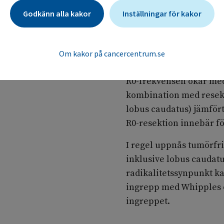
leverfunktion används 
Godkänn alla kakor
Inställningar för kakor
ange behovet av kvarva
Om kakor på cancercentrum.se
Omfattning av leverrese
12.1.1.2
R0-frekvensen ökar med
kombination med resek
lobus caudatus) jämför
R0-resektion innebär f
I regel uppnås tumörfri
inklusive lobus caudat
radikalitetssynpunkt k
ingrepp med Whipples o
ingreppet.