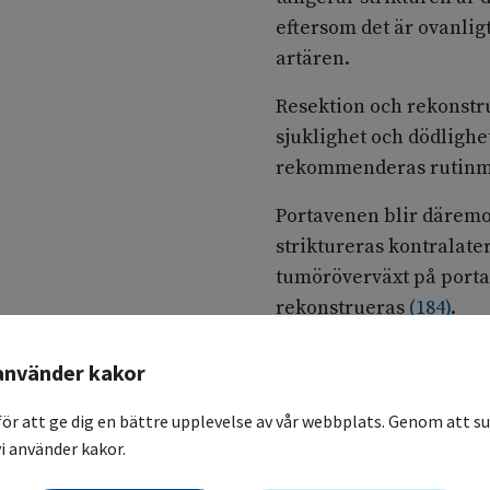
eftersom det är ovanlig
artären.
Resektion och rekonstr
sjuklighet och dödlighe
rekommenderas rutinm
Portavenen blir däremot 
striktureras kontralater
tumöröverväxt på port
rekonstrueras
(
184
)
.
För att det ska vara möj
använder kakor
postoperativa lever ha 
påtaglig risk för dödlig 
för att ge dig en bättre upplevelse av vår webbplats. Genom att su
metoder som är bäst lä
i använder kakor.
gränsvärden som bör an