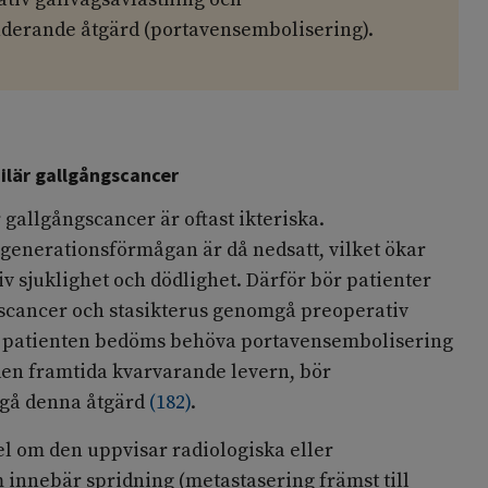
derande åtgärd (portavensembolisering).
hilär gallgångscancer
 gallgångscancer är oftast ikteriska.
generationsförmågan är då nedsatt, vilket ökar
iv sjuklighet och dödlighet. Därför bör patienter
scancer och stasikterus genomgå preoperativ
m patienten bedöms behöva portavensembolisering
den framtida kvarvarande levern, bör
egå denna åtgärd
(
182
)
.
l om den uppvisar radiologiska eller
 innebär spridning (metastasering främst till