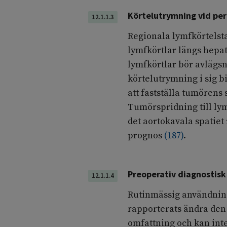
Körtelutrymning vid per
12.1.1.3
Regionala lymfkörtelsta
lymfkörtlar längs hepa
lymfkörtlar bör avlägsn
körtelutrymning i sig bi
att fastställa tumören
Tumörspridning till lym
det aortokavala spatiet
prognos
(
187
)
.
Preoperativ diagnostisk
12.1.1.4
Rutinmässig användning
rapporterats ändra de
omfattning och kan int