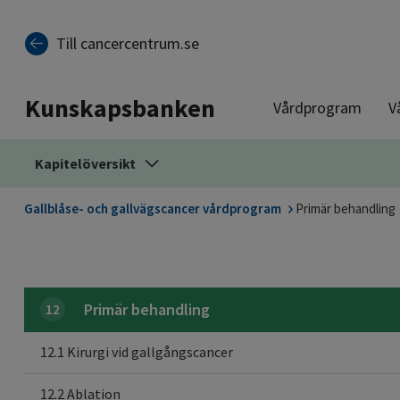
Till sidinnehåll
Till cancercentrum.se
Kunskapsbanken
Vårdprogram
V
Kapitelöversikt
Gallblåse- och gallvägscancer vårdprogram
Primär behandling
Primär behandling
12
12.1 Kirurgi vid gallgångscancer
12.2 Ablation