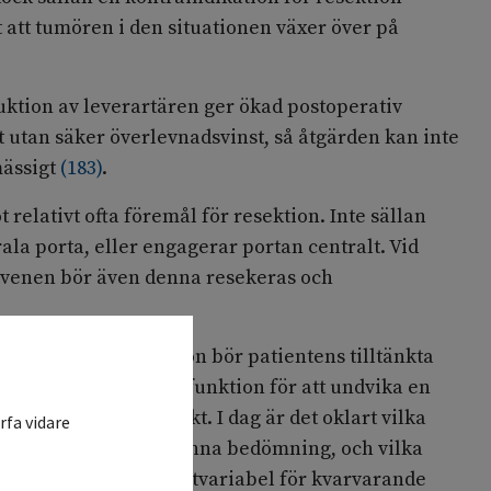
t att tumören i den situationen växer över på
uktion av leverartären ger ökad postoperativ
t utan säker överlevnadsvinst, så åtgärden kan inte
ässigt
(
183
)
.
relativt ofta föremål för resektion. Inte sällan
ala porta, eller engagerar portan centralt. Vid
avenen bör även denna resekeras och
ligt med leverresektion bör patientens tilltänkta
tillräcklig volym och funktion för att undvika en
postoperativ leversvikt. I dag är det oklart vilka
rfa vidare
mpade för att göra denna bedömning, och vilka
vändas. Som surrogatvariabel för kvarvarande