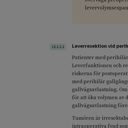
levervolymsexpan
Leverresektion vid peri
12.1.1.1
Patienter med perihilär
Leverfunktionen och re
riskerna för postoperat
med perihilär gallgång
gallvägsavlastning. O
för att öka volymen av 
gallvägsavlastning för
Tumören är irresektabe
intraoperativa fynd som