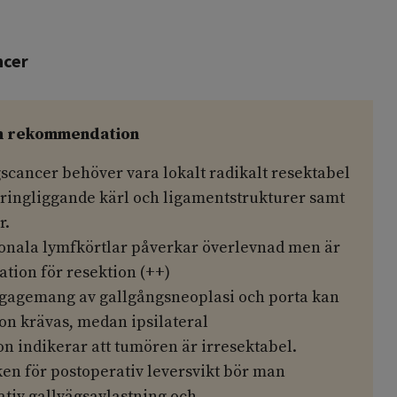
ncer
h rekommendation
scancer behöver vara lokalt radikalt resektabel
 kringliggande kärl och ligamentstrukturer samt
r.
gionala lymfkörtlar påverkar överlevnad men är
tion för resektion (++)
engagemang av gallgångsneoplasi och porta kan
on krävas, medan ipsilateral
on indikerar att tumören är irresektabel.
ken för postoperativ leversvikt bör man
tiv gallvägsavlastning och