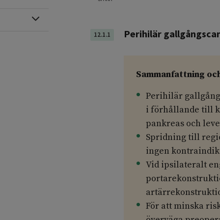
Expandera
Perihilär gallgångsca
12.1.1
Sammanfattning oc
Perihilär gallgång
i förhållande till
pankreas och leve
Spridning till re
ingen kontraindika
Vid ipsilateralt 
portarekonstrukti
artärrekonstrukti
För att minska ris
överväga preopera