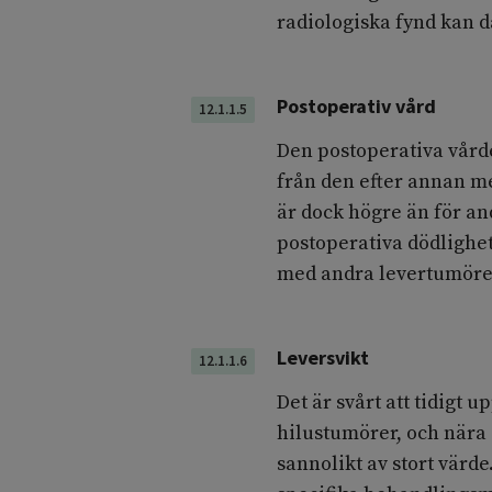
radiologiska fynd kan dä
Postoperativ vård
12.1.1.5
Den postoperativa vårde
från den efter annan me
är dock högre än för an
postoperativa dödlighe
med andra levertumöre
Leversvikt
12.1.1.6
Det är svårt att tidigt 
hilustumörer, och nära
sannolikt av stort värde