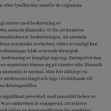
m eller lymfkörtlar utanför de regionala
egi startar med beskrivning av
fta används Bismuth I–IV för att beskriva
t standardiserar beskrivningen. Att använda
 finns natomiska avvikelser, vilket är vanligt kan
ga bedömningar både avseende kirurgisk
om bedömning av lämpligt ingrepp. Exempelvis kan
iora segmentet tömma sig på vänster sida. Bismuth
 anatomin är normal. Man bör alltid ge en
 strikturens längd och läge i förhållande till
ra delningsstället.
a signifikant påverkad, med sannolikt behov av
0 % av omkretsen är engagerad. Att artären
dock sällan en kontraindikation för resektion