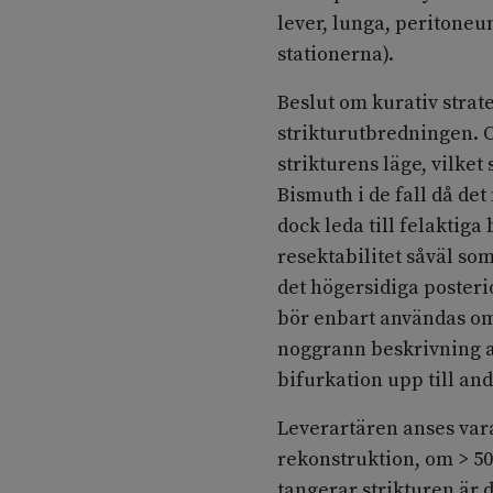
lever, lunga, peritoneu
stationerna).
Beslut om kurativ strat
strikturutbredningen. O
strikturens läge, vilke
Bismuth i de fall då det
dock leda till felakti
resektabilitet såväl s
det högersidiga poster
bör enbart användas om
noggrann beskrivning av
bifurkation upp till and
Leverartären anses var
rekonstruktion, om > 5
tangerar strikturen är 