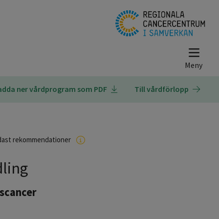
adda ner vårdprogram som PDF
Till vårdförlopp
dast rekommendationer
ling
gscancer