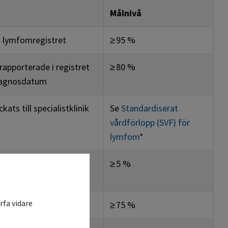
Målnivå
a
lymfomregistret
≥ 95 %
rapporterade i registret
≥ 80 %
diagnosdatum
kats till specialistklinik
Se
Standardiserat
vårdförlopp
(SVF)
för
lymfom
*
ka prövningar avseende
≥ 5 %
rfa vidare
i utförts för diagnostik
≥ 75 %