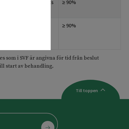
 eller del17p analyserats
≥ 90%
rhållsbehandling
≥ 90%
nomgången
 som i SVF är angivna för tid från beslut
ll start av behandling.
Till toppen