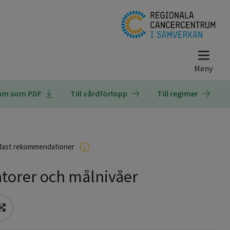
ram som PDF
Till vårdförlopp
Till regimer
dast rekommendationer
atorer och målnivåer