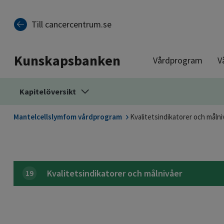
Till sidinnehåll
Till cancercentrum.se
Kunskapsbanken
Vårdprogram
V
Kapitelöversikt
Mantelcellslymfom vårdprogram
Kvalitetsindikatorer och målni
Kvalitetsindikatorer och målnivåer
19