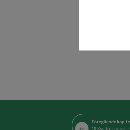
Föregående kapite
18 Kvalitetsregiste