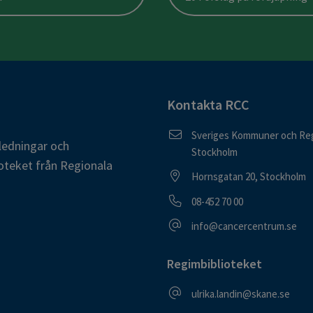
Kontakta RCC
Postadress
Sveriges Kommuner och Reg
ledningar och
Stockholm
oteket från Regionala
Besöksadress
Hornsgatan 20, Stockholm
Telefonnummer
08-452 70 00
E-postadress
info@cancercentrum.se
Regimbiblioteket
E-postadress
ulrika.landin@skane.se