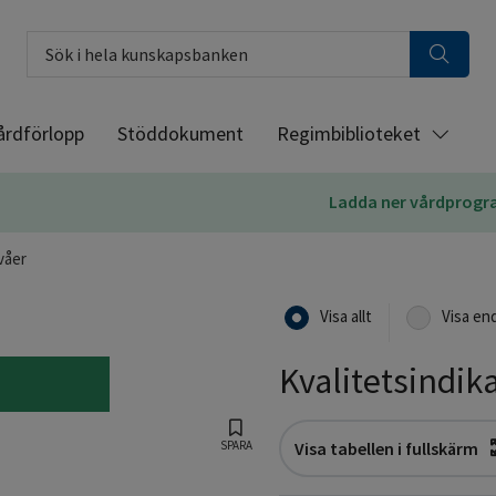
Sök i hela kunskapsbanken
årdförlopp
Stöddokument
Regimbiblioteket
Ladda ner vårdprog
våer
Visa allt
Visa en
Kvalitetsindik
SPARA
Visa tabellen i fullskärm