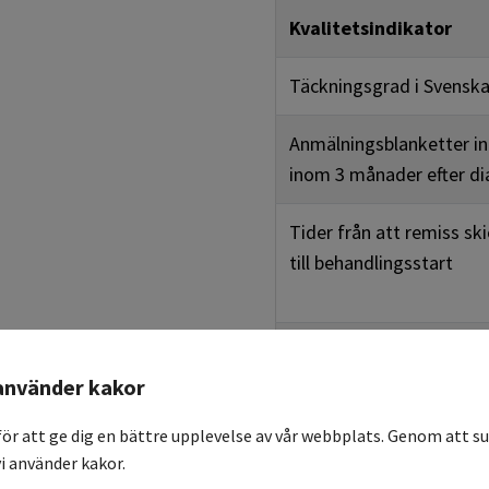
Kvalitetsindikator
Täckningsgrad i
Svensk
Anmälningsblanketter in
inom 3 månader efter 
Tider från att remiss skic
till behandlingsstart
Andel patienter i klinis
primärbehandling
använder kakor
för att ge dig en bättre upplevelse av vår webbplats. Genom att su
Andel där kirurgisk biops
i använder kakor.