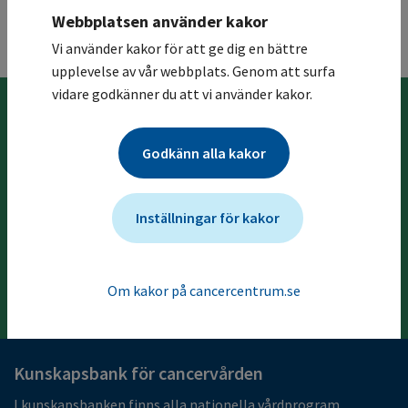
Webbplatsen använder kakor
Vi använder kakor för att ge dig en bättre
Till toppen
upplevelse av vår webbplats. Genom att surfa
vidare godkänner du att vi använder kakor.
Föregående kapitel
Godkänn alla kakor
4 Bakgrund och orsaker
Inställningar för kakor
Nästa kapitel
6 Symtom och tidig utredning
Om kakor på cancercentrum.se
Kunskapsbank för cancervården
I kunskapsbanken finns alla nationella vårdprogram,