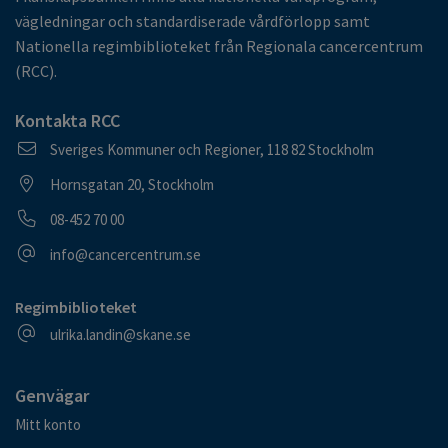
vägledningar och standardiserade vårdförlopp samt
Nationella regimbiblioteket från Regionala cancercentrum
(RCC).
Kontakta RCC
Postadress
Sveriges Kommuner och Regioner, 118 82 Stockholm
Besöksadress
Hornsgatan 20, Stockholm
Telefonnummer
08-452 70 00
E-postadress
info@cancercentrum.se
Regimbiblioteket
E-postadress
ulrika.landin@skane.se
Genvägar
Mitt konto