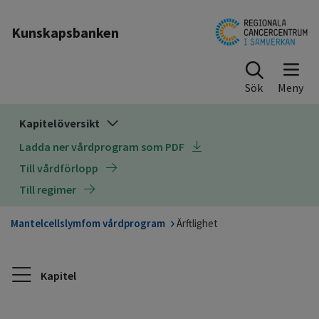
Till sidinnehåll
Kunskapsbanken
Sök
Kapitelöversikt
Ladda ner vårdprogram som PDF
Till vårdförlopp
Till regimer
Mantelcellslymfom vårdprogram
Ärftlighet
Kapitel