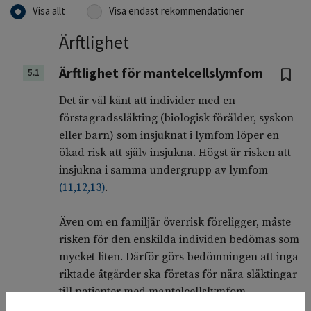
Visa allt
Visa endast rekommendationer
Ärftlighet
Ärftlighet för mantelcellslymfom
5.1
Det är väl känt att individer med en
förstagradssläkting (biologisk förälder, syskon
eller barn) som insjuknat i lymfom löper en
ökad risk att själv insjukna. Högst är risken att
insjukna i samma undergrupp av lymfom
(
11
,
12
,
13
)
.
Även om en familjär överrisk föreligger, måste
risken för den enskilda individen bedömas som
mycket liten. Därför görs bedömningen att inga
riktade åtgärder ska företas för nära släktingar
till patienter med mantelcellslymfom.