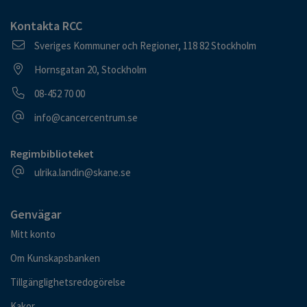
Kontakta RCC
Postadress
Sveriges Kommuner och Regioner, 118 82 Stockholm
Besöksadress
Hornsgatan 20, Stockholm
Telefonnummer
08-452 70 00
E-postadress
info@cancercentrum.se
Regimbiblioteket
E-postadress
ulrika.landin@skane.se
Genvägar
Mitt konto
Om Kunskapsbanken
Tillgänglighetsredogörelse
Kakor