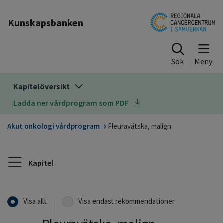
Till sidinnehåll
Kunskapsbanken
Sök
Kapitelöversikt
Ladda ner vårdprogram som PDF
Akut onkologi vårdprogram
Pleuravätska, malign
Kapitel
Visa allt
Visa endast rekommendationer