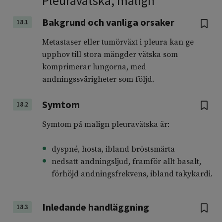
Pleuravätska, malign
Bakgrund och vanliga orsaker
18.1
Metastaser eller tumörväxt i pleura kan ge
upphov till stora mängder vätska som
komprimerar lungorna, med
andningssvårigheter som följd.
Symtom
18.2
Symtom på malign pleuravätska är:
dyspné, hosta, ibland bröstsmärta
nedsatt andningsljud, framför allt basalt,
förhöjd andningsfrekvens, ibland takykardi.
Inledande handläggning
18.3