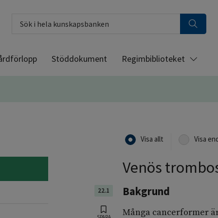
Sök i hela kunskapsbanken
årdförlopp
Stöddokument
Regimbiblioteket
Visa allt
Visa en
Venös trombos
Bakgrund
22.1
Många cancerformer är 
SPARA