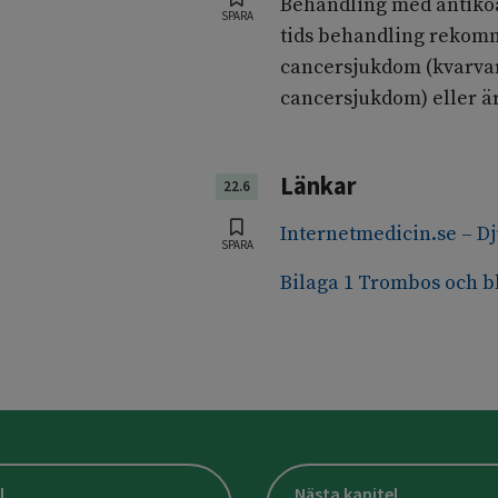
Behandling med antikoa
SPARA
tids behandling rekomm
cancersjukdom (kvarva
cancersjukdom) eller ä
Länkar
22.6
Internetmedicin.se – D
SPARA
Bilaga 1 Trombos och b
l
Nästa kapitel