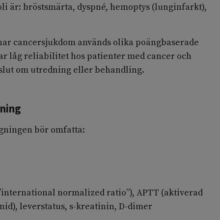
 är: bröstsmärta, dyspné, hemoptys (lunginfarkt),
 har cancersjukdom används olika poängbaserade
ar låg reliabilitet hos patienter med cancer och
eslut om utredning eller behandling.
ning
gningen bör omfatta:
(”international normalized ratio”), APTT (aktiverad
nid), leverstatus, s-kreatinin, D-dimer