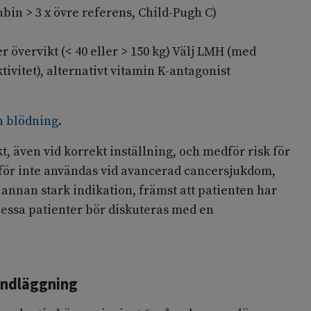
ubin > 3 x övre referens, Child-Pugh C)
r övervikt (< 40 eller > 150 kg) Välj LMH (med
tivitet), alternativt vitamin K-antagonist
h blödning
.
t, även vid korrekt inställning, och medför risk för
rför inte användas vid avancerad cancersjukdom,
 annan stark indikation, främst att patienten har
Dessa patienter bör diskuteras med en
andläggning