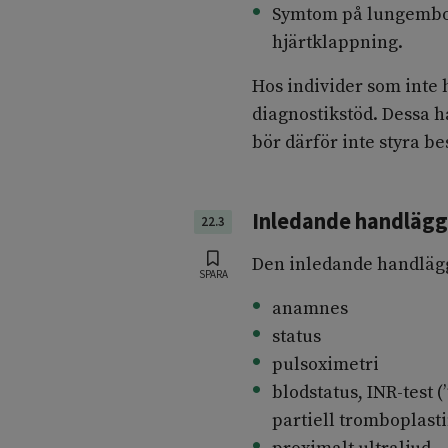
Symtom på lungemboli
hjärtklappning.
Hos individer som inte
diagnostikstöd. Dessa h
bör därför inte styra b
Inledande handlägg
22.3
Den inledande handläg
SPARA
anamnes
status
pulsoximetri
blodstatus, INR-test 
partiell tromboplasti