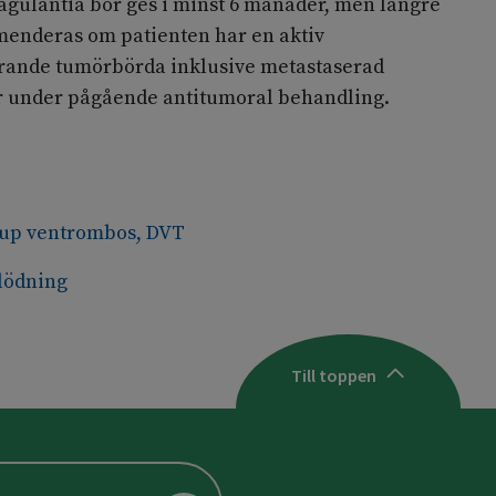
gulantia bör ges i minst 6 månader, men längre
enderas om patienten har en aktiv
rande tumörbörda inklusive metastaserad
r under pågående antitumoral behandling.
jup ventrombos, DVT
lödning
Till toppen