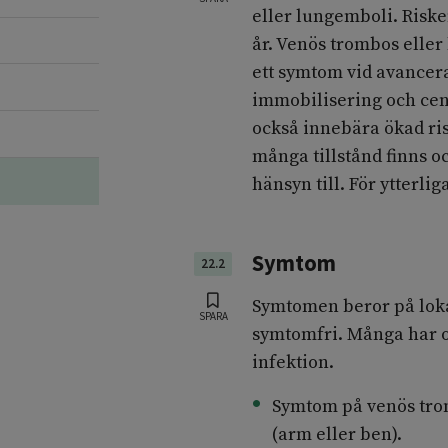
eller lungemboli. Risken
år. Venös trombos elle
ett symtom vid avancer
immobilisering och cen
också innebära ökad ri
många tillstånd finns o
hänsyn till. För ytterlig
Symtom
22.2
Symtomen beror på loka
SPARA
symtomfri. Många har o
infektion.
Symtom på venös tro
(arm eller ben).