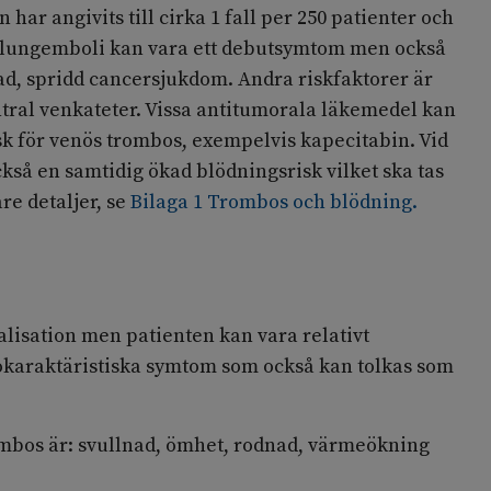
 har angivits till cirka 1 fall per 250 patienter och
r lungemboli kan vara ett debutsymtom men också
ad, spridd cancersjukdom. Andra riskfaktorer är
tral venkateter. Vissa antitumorala läkemedel kan
sk för venös trombos, exempelvis kapecitabin. Vid
ckså en samtidig ökad blödningsrisk vilket ska tas
are detaljer, se
Bilaga 1 Trombos och blödning.
lisation men patienten kan vara relativt
karaktäristiska symtom som också kan tolkas som
mbos är: svullnad, ömhet, rodnad, värmeökning