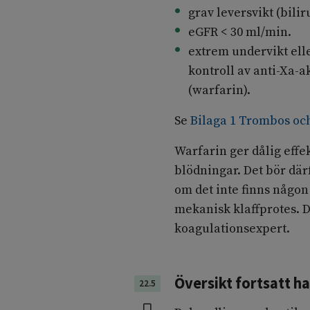
grav leversvikt (bilir
eGFR < 30 ml/min.
extrem undervikt elle
kontroll av anti-Xa-ak
(warfarin).
Se
Bilaga 1 Trombos oc
Warfarin ger dålig effek
blödningar. Det bör dä
om det inte finns någon
mekanisk klaffprotes. 
koagulationsexpert.
Översikt fortsatt h
22.5