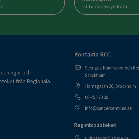
n
23 Tumörlyssyndrom
Kontakta RCC
Postadress
Sveriges Kommuner och Reg
ledningar och
Stockholm
oteket från Regionala
Besöksadress
Hornsgatan 20, Stockholm
Telefonnummer
08-452 70 00
E-postadress
info@cancercentrum.se
Regimbiblioteket
E-postadress
ulrika.landin@skane.se