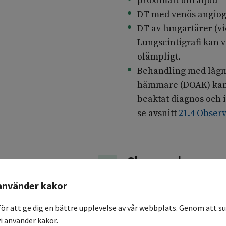
proximalt ultraljud
DT med venös angiog
DT av lungartärer (v
Lungscintigrafi kan va
olämpligt.
Behandling med lågmo
hämmare (DOAK) kan sä
beaktat diagnos och 
se avsnitt
21.4 Obse
Observandum
22.4
Ultraljud är svårbedöm
använder kakor
SPARA
D-dimer är av tveksamt
för att ge dig en bättre upplevelse av vår webbplats. Genom att su
i använder kakor.