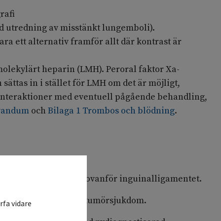
rafi
id utredning av misstänkt lungemboli).
ra ett alternativ framför allt där kontrast är
lekylärt heparin (LMH). Peroral faktor Xa-
ttas in i stället för LMH om det är möjligt,
interaktioner med eventuell pågående behandling,
rvandum
och
Bilaga 1 Trombos och blödning
.
t nedom knänivå och ovanför inguinalligamentet.
 värde vid avancerad tumörsjukdom.
rfa vidare