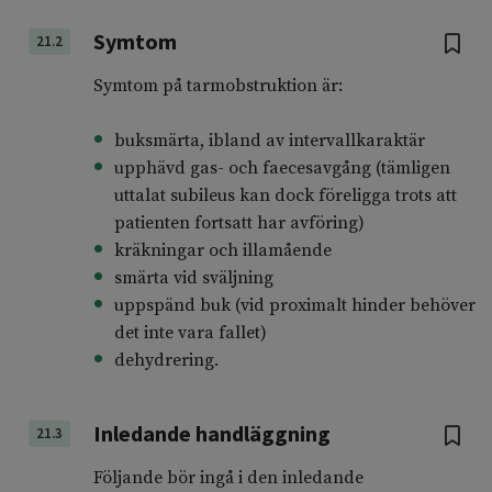
Symtom
21.2
Symtom på tarmobstruktion är:
buksmärta, ibland av intervallkaraktär
upphävd gas- och faecesavgång (tämligen
uttalat subileus kan dock föreligga trots att
patienten fortsatt har avföring)
kräkningar och illamående
smärta vid sväljning
uppspänd buk (vid proximalt hinder behöver
det inte vara fallet)
dehydrering.
Inledande handläggning
21.3
Följande bör ingå i den inledande