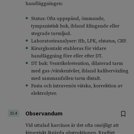
handläggningen:
Status: Ofta uppspänd, ömmande,
tympanistisk buk, ibland klingande eller
stegrade tarmljud.
Laboratorieanalyser: Hb, LPK, elstatus, CRP.
Kirurgkontakt etableras för vidare
handläggning före eller efter DT.
DT buk: Ventrikelretention, dilaterad tarm
med gas-/vätskenivåer, ibland kaliberväxling
med sammanfallen tarm distalt.
Fasta och intravenös vätska, korrektion av
elektrolyter.
Observandum
21.4
Vid uttalad karcinos är det ofta omöjligt att
kirurgiskt åtgärda obstruktionen. Kraftigt