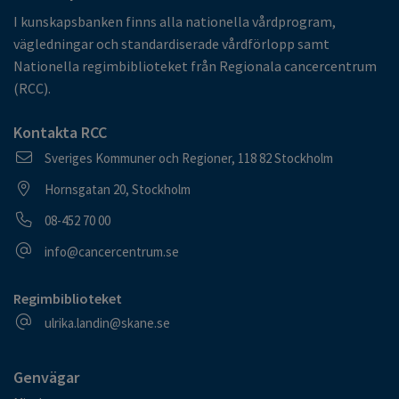
I kunskapsbanken finns alla nationella vårdprogram,
vägledningar och standardiserade vårdförlopp samt
Nationella regimbiblioteket från Regionala cancercentrum
(RCC).
Kontakta RCC
Postadress
Sveriges Kommuner och Regioner, 118 82 Stockholm
Besöksadress
Hornsgatan 20, Stockholm
Telefonnummer
08-452 70 00
E-postadress
info@cancercentrum.se
Regimbiblioteket
E-postadress
ulrika.landin@skane.se
Genvägar