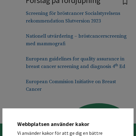
Förslag på fördjupning
Screening för bröstcancer Socialstyrelsens
rekommendation Slutversion 2023
Nationell utvärdering – bröstcancerscreening
med mammografi
European guidelines for quality assurance in
th
breast cancer screening and diagnosis 4
Ed
European Commision Initiative on Breast
Cancer
Till toppen
Webbplatsen använder kakor
Vi använder kakor för att ge dig en bättre