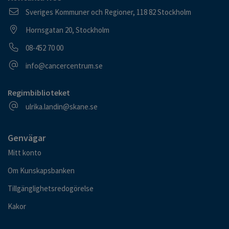
Postadress
Sveriges Kommuner och Regioner, 118 82 Stockholm
Besöksadress
Hornsgatan 20, Stockholm
Telefonnummer
08-452 70 00
E-postadress
info@cancercentrum.se
Regimbiblioteket
E-postadress
ulrika.landin@skane.se
Genvägar
Mitt konto
Om Kunskapsbanken
Tillgänglighetsredogörelse
Kakor