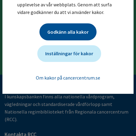
upplevelse av vår webbplats. Genom att surfa
Föregående kapitel
vidare godkänner du att vi använder kakor.
17 Referenser
Godkänn alla kakor
Nästa kapitel
19 Vårdprogramgruppen
Inställningar för kakor
Om kakor på cancercentrum.se
Kunskapsbank för cancervården
I kunskapsbanken finns alla nationella vårdprogram,
vägledningar och standardiserade vårdförlopp samt
Nationella regimbiblioteket från Regionala cancercentrum
(RCC).
Kontakta RCC