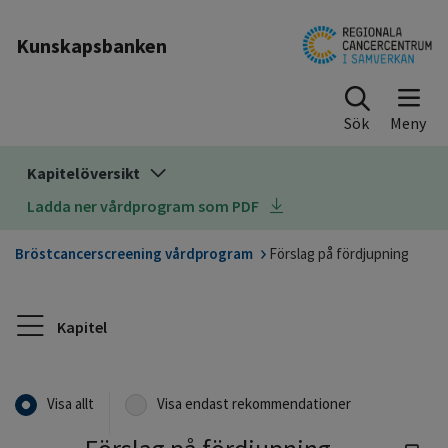
Till sidinnehåll
Kunskapsbanken
Sök
Kapitelöversikt
Ladda ner vårdprogram som PDF
Bröstcancerscreening vårdprogram
Förslag på fördjupning
Kapitel
Visa allt
Visa endast rekommendationer