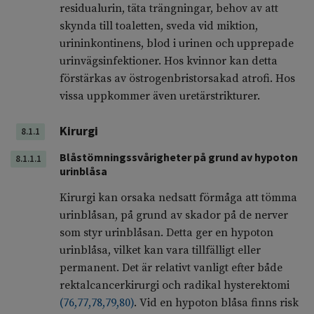
residualurin, täta trängningar, behov av att
skynda till toaletten, sveda vid miktion,
urininkontinens, blod i urinen och upprepade
urinvägsinfektioner. Hos kvinnor kan detta
förstärkas av östrogenbristorsakad atrofi. Hos
vissa uppkommer även uretärstrikturer.
Kirurgi
8.1.1
Blåstömningssvårigheter på grund av hypoton
8.1.1.1
urinblåsa
Kirurgi kan orsaka nedsatt förmåga att tömma
urinblåsan, på grund av skador på de nerver
som styr urinblåsan. Detta ger en hypoton
urinblåsa, vilket kan vara tillfälligt eller
permanent. Det är relativt vanligt efter både
rektalcancerkirurgi och radikal hysterektomi
(
76
,
77
,
78
,
79
,
80
)
. Vid en hypoton blåsa finns risk