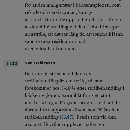
för andra maligniteter i bäckenregionen, som
rektal- och cervixcancer, kan ge
uretrastrikturer. De uppträder ofta flera år efter
avslutad behandling och kan leda till svagare
urinstråle, att det tar lång tid att tömma blåsan
samt orsaka residualurin och
överfyllnadsinkontinens.
Sen strålcystit
8.1.2.2
Den vanligaste sena effekten av
strålbehandling är sen strålcystit som
förekommer hos 5–10 % efter strålbehandling i
bäckenregionen. Sannolikt finns ett stort
mörkertal p.g.a. långsam progress och att det
därmed kan uppträda så sent som 20 år efter
strålbehandling
(
86
,
87
)
. Precis som vid den
akuta strålcystiten upplever patienten