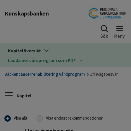
Till sidinnehåll
Kunskapsbanken
Sök
Kapitelöversikt
Ladda ner vårdprogram som PDF
Bäckencancerrehabilitering vårdprogram
Urinvägsbesvär
Kapitel
Visa allt
Visa endast rekommendationer