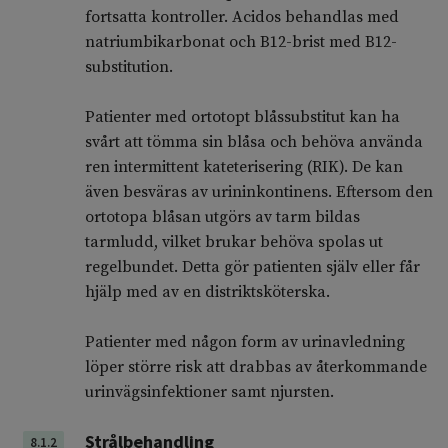
fortsatta kontroller. Acidos behandlas med
natriumbikarbonat och B12-brist med B12-
substitution.
Patienter med ortotopt blåssubstitut kan ha
svårt att tömma sin blåsa och behöva använda
ren intermittent kateterisering (RIK). De kan
även besväras av urininkontinens. Eftersom den
ortotopa blåsan utgörs av tarm bildas
tarmludd, vilket brukar behöva spolas ut
regelbundet. Detta gör patienten själv eller får
hjälp med av en distriktsköterska.
Patienter med någon form av urinavledning
löper större risk att drabbas av återkommande
urinvägsinfektioner samt njursten.
Strålbehandling
8.1.2