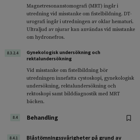
Magnetresonanstomografi (MRT) ingår i
utredning vid misstanke om fistelbildning. DT-
urografi ingår i utredningen av oklar hematuri.
Ultraljud av njurar kan användas vid misstanke
om hydronefros.
Gynekologisk undersökning och
8.3.2.4
rektalundersökning
Vid misstanke om fistelbildning bör
utredningen innefatta cystoskopi, gynekologisk
undersökning, rektalundersökning och
rektoskopi samt bilddiagnostik med MRT
bäcken.
Behandling
8.4
Blåstömningssvårigheter på grund av
8.4.1