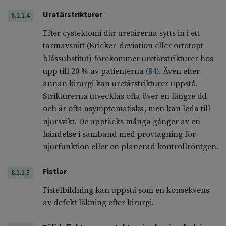
Uretärstrikturer
8.1.1.4
Efter cystektomi där uretärerna sytts in i ett
tarmavsnitt (Bricker-deviation eller ortotopt
blåssubstitut) förekommer uretärstrikturer hos
upp till 20 % av patienterna
(
84
)
. Även efter
annan kirurgi kan uretärstrikturer uppstå.
Strikturerna utvecklas ofta över en längre tid
och är ofta asymptomatiska, men kan leda till
njursvikt. De upptäcks många gånger av en
händelse i samband med provtagning för
njurfunktion eller en planerad kontrollröntgen.
Fistlar
8.1.1.5
Fistelbildning kan uppstå som en konsekvens
av defekt läkning efter kirurgi.