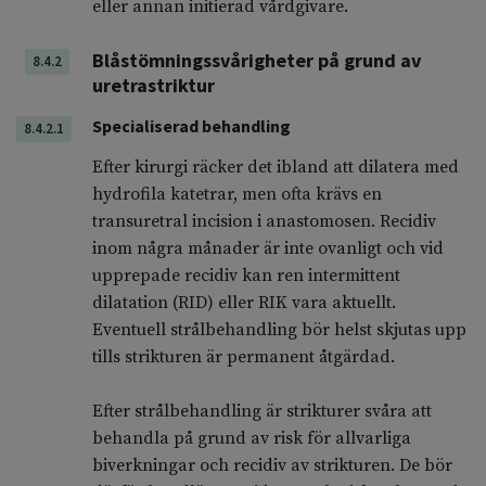
eller annan initierad vårdgivare.
Blåstömningssvårigheter på grund av
8.4.2
uretrastriktur
Specialiserad behandling
8.4.2.1
Efter kirurgi räcker det ibland att dilatera med
hydrofila katetrar, men ofta krävs en
transuretral incision i anastomosen. Recidiv
inom några månader är inte ovanligt och vid
upprepade recidiv kan ren intermittent
dilatation (RID) eller RIK vara aktuellt.
Eventuell strålbehandling bör helst skjutas upp
tills strikturen är permanent åtgärdad.
Efter strålbehandling är strikturer svåra att
behandla på grund av risk för allvarliga
biverkningar och recidiv av strikturen. De bör