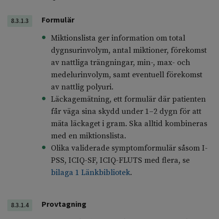
Formulär
8.3.1.3
Miktionslista ger information om total
dygnsurinvolym, antal miktioner, förekomst
av nattliga trängningar, min-, max- och
medelurinvolym, samt eventuell förekomst
av nattlig polyuri.
Läckagemätning, ett formulär där patienten
får väga sina skydd under 1–2 dygn för att
mäta läckaget i gram. Ska alltid kombineras
med en miktionslista.
Olika validerade symptomformulär såsom I-
PSS, ICIQ-SF, ICIQ-FLUTS med flera, se
bilaga 1 Länkbibliotek
.
Provtagning
8.3.1.4