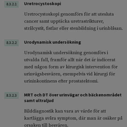
Uretrocystoskopi
8.3.2.1
Uretrocystoskopi genomförs för att utesluta
cancer samt upptäcka uretrastrikturer,
strålcystit, fistlar eller stenbildning i urinblåsan.
Urodynamisk undersökning
8.3.2.2
Urodynamisk undersökning genomförs i
utvalda fall, framför allt när det är indicerat
med någon form av kirurgisk intervention för
urinvägsbesvären, exempelvis vid kirurgi för
urininkontinens efter prostatektomi.
MRT och DT över urinvägar och bäckenområdet
8.3.2.3
samt ultraljud
Bilddiagnostik kan vara av värde för att
kartlägga svåra symptom, där man är osäker på
orsaken till besvären.