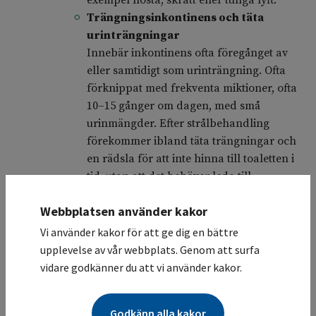
exempel hosta, skratt eller tunga lyft.
Trängningsinkontinens och täta
urinträngningar
Innebär inkontinens ofta föregånget av
eller samtidigt som urinträngning. Ofta
förknippat med frekventa miktioner, ofta
10–15 gånger om dagen, med små
urinmängder. Efter strålbehandling
förekommer ibland täta trängningar och
en rädsla för att inte hinna till toaletten i
tid, utan att det behöver leda till
inkontinens, men däremot täta
Webbplatsen använder kakor
toalettbesök och ibland även sveda vid
miktion.
Vi använder kakor för att ge dig en bättre
Överfyllnadsinkontinens
upplevelse av vår webbplats. Genom att surfa
Innebär inkontinens vid urinretention, när
vidare godkänner du att vi använder kakor.
urinblåsan är sprängfylld och ”rinner
över” vid ansträngning eller ett ständigt
Godkänn alla kakor