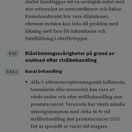
därför handläggas vid en urologisk enhet med
stor erfarenhet av uretrastrikturer och fistlar.
Förstahandsvalet bör vara dilatationer,
eftersom incision kan leda till problem med
läkning med fara för inkontinens och
fistelbildning i efterförloppet.
Blåstömningssvårigheter på grund av
8.4.3
svullnad efter strålbehandling
Basal behandling
8.4.3.1
Alfa-1 adrenoreceptorantagonist (alfuzocin,
tamsulocin eller terazocin) kan vara av
värde under och efter strålbehandling mot
prostatacancer. Terazocin har visats minska
urinvägssymptom med cirka 66 % vid
strålbehandling mot prostatacancer
(
105
)
.
Det är speciellt av värde vid svagare