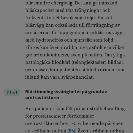
blir mindre eftergivlig. Det kan ge minskad
blåskapacitet med täta trängningar och
frekventa toalettbesök som följd. En stel
blåsvägg kan också leda till förträngning av
uretärernas förlopp genom urinblåsans vägg
med hydronefros och njursvikt som följd.
Fibros kan även drabba uretrasfinktern vilket
ger urininkontinens, även på natten. Om ytliga
patologiska blodkärl (telangiektasier) bildas i
urinblåsan kan patienten få blod i urinen som
ibland kan vara svårbehandlat.
Blåstömningssvårigheter på grund av
8.1.2.1
uretrastrikturer
Hos patienter som fått primär strålbehandling
för prostatacancer förekommer
uretrastrikturer hos 1–5 % beroende på typen
av strålbehandling
(
85
)
. Även strålbehandling