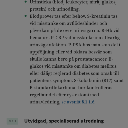
Urinsticka (blod, leukocyter, nitrit, glukos,
protein) och urinodling.
Blodprover tas efter behov. S-kreatinin tas
vid misstanke om avflödeshinder och
påverkan på de övre urinvägarna. B-Hb vid
hematuri. P-CRP vid misstanke om allvarlig
urinvägsinfektion. P-PSA hos män som del i
uppföljning eller vid oklara besvär som
skulle kunna bero på prostatacancer. B-
glukos vid misstanke om diabetes mellitus
eller dåligt reglerad diabetes som orsak till
patientens symptom. S-kobalamin (B12) samt
B-standardbikarbonat bör kontrolleras
regelbundet efter cystektomi med
urinavledning,
se avsnitt 8.1.1.6.
Utvidgad, specialiserad utredning
8.3.2