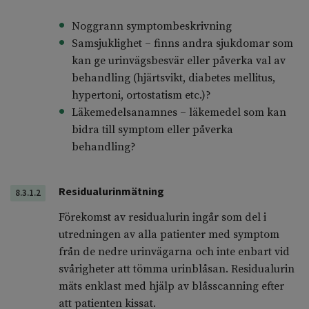
Noggrann symptombeskrivning
Samsjuklighet – finns andra sjukdomar som
kan ge urinvägsbesvär eller påverka val av
behandling (hjärtsvikt, diabetes mellitus,
hypertoni, ortostatism etc.)?
Läkemedelsanamnes – läkemedel som kan
bidra till symptom eller påverka
behandling?
Residualurinmätning
8.3.1.2
Förekomst av residualurin ingår som del i
utredningen av alla patienter med symptom
från de nedre urinvägarna och inte enbart vid
svårigheter att tömma urinblåsan. Residualurin
mäts enklast med hjälp av blåsscanning efter
att patienten kissat.