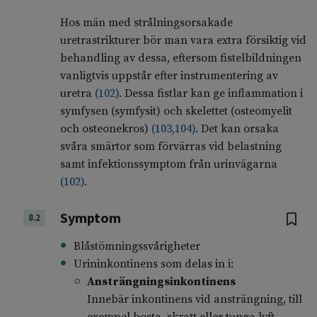
Hos män med strålningsorsakade
uretrastrikturer bör man vara extra försiktig vid
behandling av dessa, eftersom fistelbildningen
vanligtvis uppstår efter instrumentering av
uretra
(
102
)
. Dessa fistlar kan ge inflammation i
symfysen (symfysit) och skelettet (osteomyelit
och osteonekros)
(
103
,
104
)
. Det kan orsaka
svåra smärtor som förvärras vid belastning
samt infektionssymptom från urinvägarna
(
102
)
.
Symptom
8.2
Blåstömningssvårigheter
Urininkontinens som delas in i:
Ansträngningsinkontinens
Innebär inkontinens vid ansträngning, till