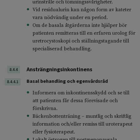
urinstråle och tömningssvårigheter.
Vid residualurin kan någon form av kateter
vara nödvändig under en period.
Om de basala åtgärderna inte hjälper bör
patienten remitteras till en erfaren urolog för
uretrocystoskopi och ställningstagande till
specialiserad behandling.
Ansträngningsinkontinens
8.4.4
Basal behandling och egenvårdsråd
8.4.4.1
Informera om inkontinensskydd och se till
att patienten får dessa förevisade och
förskrivna.
Bäckenbottenträning – muntlig och skriftlig
information och/eller remiss till uroterapeut
eller fysioterapeut.
Lokalt östrogen till postmenopausala