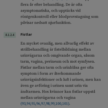
flera år efter behandling. De är ofta
asymptomatiska, och upptäcks vid
röntgenkontroll eller blodprovstagning som
påvisar nedsatt njurfunktion.
Fistlar
8.1.2.4
En mycket ovanlig, men allvarlig effekt av
strålbehandling är fistelbildning mellan
urinvägarna och omgivande organ, såsom
tarm, vagina, perineum och mot symfysen.
Fistlar mellan tarm och urinblåsa ger ofta
symptom i form av återkommande
urinvägsinfektioner och luft i urinen, men kan
även ge avföring i urinen samt urin via
ändtarmen. Hos kvinnor kan fistlar uppstå
mellan urinvägarna och vagina
(
93
,
94
,
95
,
96
,
97
,
98
,
99
,
100
,
101
)
.