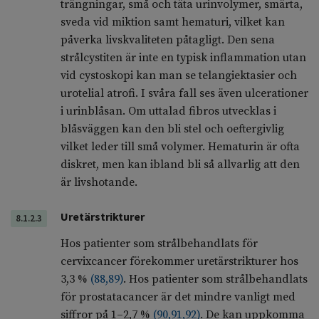
trängningar, små och täta urinvolymer, smärta,
sveda vid miktion samt hematuri, vilket kan
påverka livskvaliteten påtagligt. Den sena
strålcystiten är inte en typisk inflammation utan
vid cystoskopi kan man se telangiektasier och
urotelial atrofi. I svåra fall ses även ulcerationer
i urinblåsan. Om uttalad fibros utvecklas i
blåsväggen kan den bli stel och oeftergivlig
vilket leder till små volymer. Hematurin är ofta
diskret, men kan ibland bli så allvarlig att den
är livshotande.
Uretärstrikturer
8.1.2.3
Hos patienter som strålbehandlats för
cervixcancer förekommer uretärstrikturer hos
3,3 %
(
88
,
89
)
. Hos patienter som strålbehandlats
för prostatacancer är det mindre vanligt med
siffror på 1–2,7 %
(
90
,
91
,
92
)
. De kan uppkomma