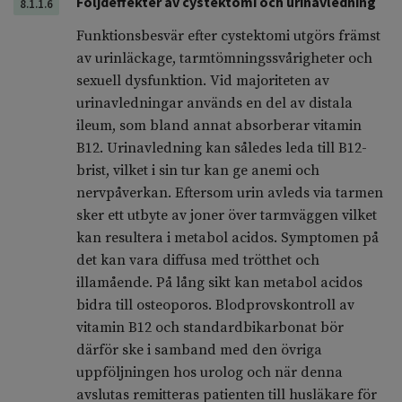
Följdeffekter av cystektomi och urinavledning
8.1.1.6
Funktionsbesvär efter cystektomi utgörs främst
av urinläckage, tarmtömningssvårigheter och
sexuell dysfunktion. Vid majoriteten av
urinavledningar används en del av distala
ileum, som bland annat absorberar vitamin
B12. Urinavledning kan således leda till B12-
brist, vilket i sin tur kan ge anemi och
nervpåverkan. Eftersom urin avleds via tarmen
sker ett utbyte av joner över tarmväggen vilket
kan resultera i metabol acidos. Symptomen på
det kan vara diffusa med trötthet och
illamående. På lång sikt kan metabol acidos
bidra till osteoporos. Blodprovskontroll av
vitamin B12 och standardbikarbonat bör
därför ske i samband med den övriga
uppföljningen hos urolog och när denna
avslutas remitteras patienten till husläkare för