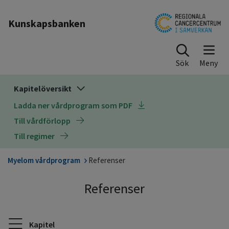
Till sidinnehåll
Kunskapsbanken
Sök
Kapitelöversikt
Ladda ner vårdprogram som PDF
Till vårdförlopp
Till regimer
Myelom vårdprogram
Referenser
Referenser
Kapitel