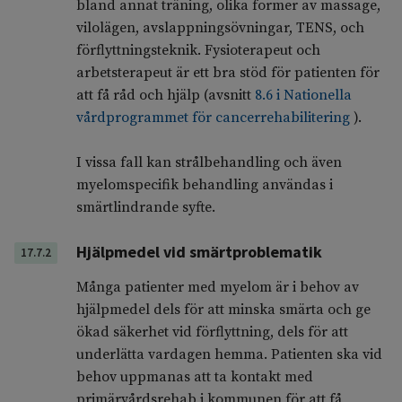
bland annat träning, olika former av massage,
vilolägen, avslappningsövningar, TENS, och
förflyttningsteknik. Fysioterapeut och
arbetsterapeut är ett bra stöd för patienten för
att få råd och hjälp (avsnitt
8.6 i Nationella
vårdprogrammet för cancerrehabilitering
).
I vissa fall kan strålbehandling och även
myelomspecifik behandling användas i
smärtlindrande syfte.
Hjälpmedel vid smärtproblematik
17.7.2
Många patienter med myelom är i behov av
hjälpmedel dels för att minska smärta och ge
ökad säkerhet vid förflyttning, dels för att
underlätta vardagen hemma. Patienten ska vid
behov uppmanas att ta kontakt med
primärvårdsrehab i kommunen för att få