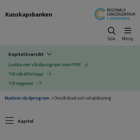
Till sidinnehåll
Kunskapsbanken
Sök
Kapitelöversikt
Ladda ner vårdprogram som PDF
Till vårdförlopp
Till regimer
Myelom vårdprogram
Omvårdnad och rehabilitering
Kapitel