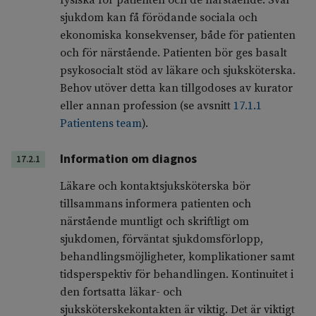
fysiska för patienten och de närstående. Svår
sjukdom kan få förödande sociala och
ekonomiska konsekvenser, både för patienten
och för närstående. Patienten bör ges basalt
psykosocialt stöd av läkare och sjuksköterska.
Behov utöver detta kan tillgodoses av kurator
eller annan profession (se avsnitt
17.1.1
Patientens team
).
Information om diagnos
17.2.1
Läkare och kontaktsjuksköterska bör
tillsammans informera patienten och
närstående muntligt och skriftligt om
sjukdomen, förväntat sjukdomsförlopp,
behandlingsmöjligheter, komplikationer samt
tidsperspektiv för behandlingen. Kontinuitet i
den fortsatta läkar- och
sjuksköterskekontakten är viktig. Det är viktigt