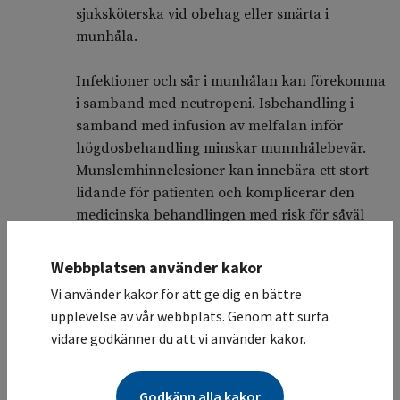
sjuksköterska vid obehag eller smärta i
munhåla.
Infektioner och sår i munhålan kan förekomma
i samband med neutropeni. Isbehandling i
samband med infusion av melfalan inför
högdosbehandling minskar munnhålebevär.
Munslemhinnelesioner kan innebära ett stort
lidande för patienten och komplicerar den
medicinska behandlingen med risk för såväl
nutritionsproblem som bakteriemi och sepsis.
Webbplatsen använder kakor
En god munhygien kan i viss mån förebygga
Vi använder kakor för att ge dig en bättre
infektioner. För att lindra muntorrhet bör
upplevelse av vår webbplats. Genom att surfa
patienten skölja munhålan frekvent med
vidare godkänner du att vi använder kakor.
vanligt vatten och/eller kolsyrat vatten
(
165
)
.
Patienten kan vara berättigad till särskilt
Godkänn alla kakor