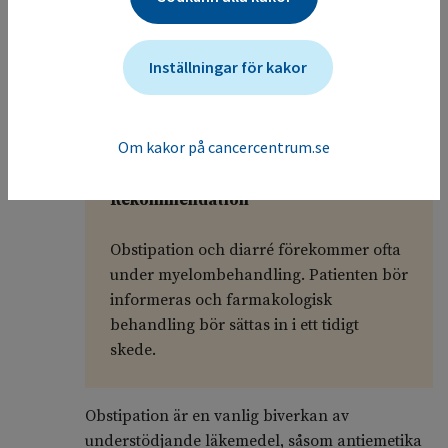
tandvårdsbidrag, se
Tandvårdsstöd
Försäkringskassan
.
Inställningar för kakor
Gastrointesterala besvär:
17.5
förstoppning/diarré
Om kakor på cancercentrum.se
Rekommendation
Obstipation och diarré förekommer ofta
under myelombehandling. Patienten bör
informeras och farmakologisk
behandling bör sättas in i ett tidigt
skede.
Obstipation är en vanlig biverkan av
understödjande läkemedel, såsom antiemetika