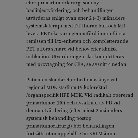
efter primärtumörkirurgi som ny
baslinjeutvärdering, och behandlingen
utvärderas enligt ovan efter 2 (–3) månaders
systemisk terapi med DT-thorax buk och MR
lever. PET ska vara genomförd innan första
remissen till Ltx-enheten och kompletterande
PET utförs senare vid behov efter klinisk
indikation. Utvärderingen ska kompletteras
med provtagning för CEA, se avsnitt 4 nedan.
Patienten ska därefter bedömas ånyo vid
regional MDK stadium IV kolorektal
/organspecifik HPB MDK. Vid radikalt opererad
primärtumör (R0) och avsaknad av PD vid
denna utvärdering (efter minst 2 månaders
systemisk behandling postop
primärtumörkirurgi) bör behandlingen
fortsätta utan uppehåll. Om KRLM ännu