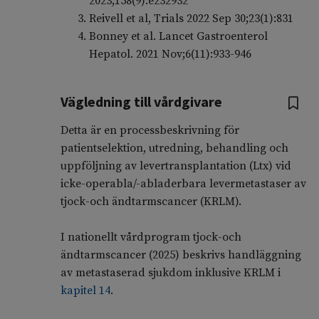
2023;158(9):e232932
Reivell et al, Trials 2022 Sep 30;23(1):831
Bonney et al. Lancet Gastroenterol
Hepatol. 2021 Nov;6(11):933-946
Vägledning till vårdgivare
Detta är en processbeskrivning för
patientselektion, utredning, behandling och
uppföljning av levertransplantation (Ltx) vid
icke-operabla/-abladerbara levermetastaser av
tjock-och ändtarmscancer (KRLM).
I nationellt vårdprogram tjock-och
ändtarmscancer (2025) beskrivs handläggning
av metastaserad sjukdom inklusive KRLM i
kapitel 14
.