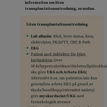
information om liten
transplantationsutredning, se nedan.
Liten transplantationsutredning
Lab allmän:
Blod, lever-status, krea,
elektrolyter, PK/APTT, CRP, B-Peth
EKG
Patient med riskfaktor för hjärt-
kärlsjukdom
(över
50 år/hypertoni/rökare/diabetes/lipidrubbn
ska göra
UKG och Arbets-EKG;
Alternativt (t.ex. om patienten inte kan
genomföra arbets-EKG på grund av
skada/handikapp/extremitet smärta)
görs
myokardscint/UKG
med
farmakologisk stressor