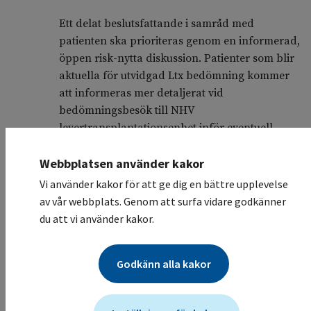
Ett delat beslutsfattande i samråd med
patienten ska prioriteras genom en informerad,
öppen risk-nytta diskussion. Patienter som blir
aktuella för utvidgad Ltx bedömning kommer
att informeras mer detaljerat vid
bedömningsbesök till NHV
levertransplantationsenhet inför eventuell
uppsättning på transplantationslista.
Webbplatsen använder kakor
2. Onkologisk behandling –
Vi använder kakor för att ge dig en bättre upplevelse
induktionsbehandling och
av vår webbplats. Genom att surfa vidare godkänner
bridging
du att vi använder kakor.
Plan för induktionsbehandling i
tumörkontrollerande syfte
Godkänn alla kakor
Patienten bör behandlas med primärt syfte att
uppnå bästa möjliga tumörkrympande effekt