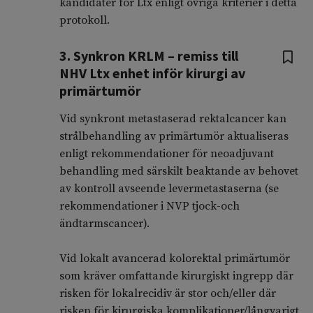
kandidater för Ltx enligt övriga kriterier i detta
protokoll.
3. Synkron KRLM – remiss till
NHV Ltx enhet inför kirurgi av
primärtumör
Vid synkront metastaserad rektalcancer kan
strålbehandling av primärtumör aktualiseras
enligt rekommendationer för neoadjuvant
behandling med särskilt beaktande av behovet
av kontroll avseende levermetastaserna (se
rekommendationer i NVP tjock-och
ändtarmscancer).
Vid lokalt avancerad kolorektal primärtumör
som kräver omfattande kirurgiskt ingrepp där
risken för lokalrecidiv är stor och/eller där
risken för kirurgiska komplikationer/långvarigt