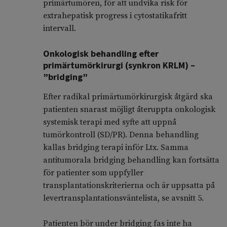
primärtumören, för att undvika risk för
extrahepatisk progress i cytostatikafritt
intervall.
Onkologisk behandling efter
primärtumörkirurgi (synkron KRLM) –
”bridging”
Efter radikal primärtumörkirurgisk åtgärd ska
patienten snarast möjligt återuppta onkologisk
systemisk terapi med syfte att uppnå
tumörkontroll (SD/PR). Denna behandling
kallas bridging terapi inför Ltx. Samma
antitumorala bridging behandling kan fortsätta
för patienter som uppfyller
transplantationskriterierna och är uppsatta på
levertransplantationsväntelista, se avsnitt 5.
Patienten bör under bridging fas inte ha