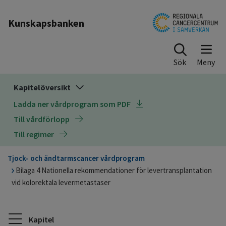
Till sidinnehåll
Kunskapsbanken
Sök
Kapitelöversikt
Ladda ner vårdprogram som PDF
Till vårdförlopp
Till regimer
Tjock- och ändtarmscancer vårdprogram
Bilaga 4 Nationella rekommendationer för levertransplantation
vid kolorektala levermetastaser
Kapitel