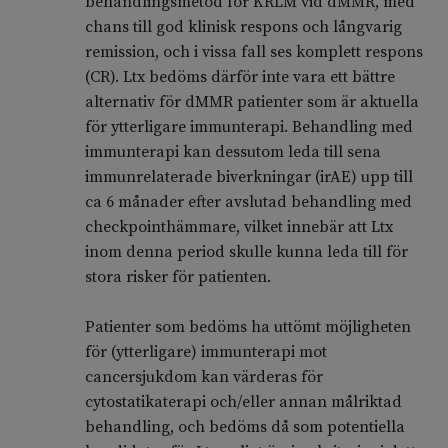
behandlingsmetod för KRLM vid dMMR, med
chans till god klinisk respons och långvarig
remission, och i vissa fall ses komplett respons
(CR). Ltx bedöms därför inte vara ett bättre
alternativ för dMMR patienter som är aktuella
för ytterligare immunterapi. Behandling med
immunterapi kan dessutom leda till sena
immunrelaterade biverkningar (irAE) upp till
ca 6 månader efter avslutad behandling med
checkpointhämmare, vilket innebär att Ltx
inom denna period skulle kunna leda till för
stora risker för patienten.
Patienter som bedöms ha uttömt möjligheten
för (ytterligare) immunterapi mot
cancersjukdom kan värderas för
cytostatikaterapi och/eller annan målriktad
behandling, och bedöms då som potentiella