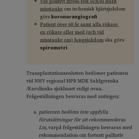
Vid positivt stress-test och/el stark
misstanke
om ischemisk hjärtsjukdom
görs
koronarangiografi
Patient över 60 år samt alla rökare,
ex-rökare eller med (och vid
misstanke om) lungsjukdom
ska göra
spirometri
Transplantationsenheten bedömer patienten
vid NHV regional HPB MDK Sahlgrenska
/Karolinska sjukhuset enligt ovan.
Frågeställningen besvaras med antingen:
patienten bedöms inte uppfylla
förutsättningar för att rekommenderas
Ltx
, varpå frågeställningen besvaras med
rekommendation om fortsatt palliativ