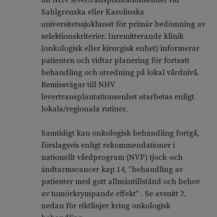
till NHV levertransplantationsenhet vid
Sahlgrenska eller Karolinska
universitetssjukhuset för primär bedömning av
selektionskriterier. Inremitterande klinik
(onkologisk eller kirurgisk enhet) informerar
patienten och vidtar planering för fortsatt
behandling och utredning på lokal vårdnivå.
Remissvägar till NHV
levertransplantationsenhet utarbetas enligt
lokala/regionala rutiner.
Samtidigt kan onkologisk behandling fortgå,
förslagsvis enligt rekommendationer i
nationellt vårdprogram (NVP) tjock-och
ändtarmscancer kap 14, ”behandling av
patienter med gott allmäntillstånd och behov
av tumörkrympande effekt” . Se avsnitt 2.
nedan för riktlinjer kring onkologisk