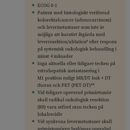
ECOG 0-1
Patient med histologiskt verifierad
kolorektalcancer (adenocarcinom)
och levermetastaser som inte är
möjliga att kurativt åtgärda med
leverresektion/ablation* efter respons
på systemisk onkologisk behandling i
minst 4 månader
Inga aktuella eller tidigare tecken på
extrahepatisk metastasering i
M1 position enligt MR/DT buk + DT
thorax och PET (PET-DT)**
Vid tidigare opererad primärtumör
skall radikal onkologisk resektion
(R0) vara utförd utan tecken på
lokalrecidiv
Vid synkrona levermetastaser skall
primärtumören bedömas operabel