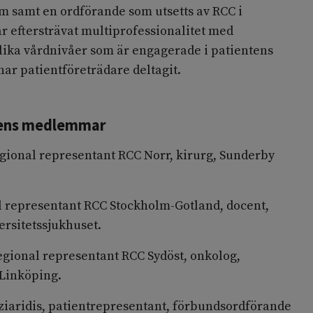
m samt en ordförande som utsetts av RCC i
 eftersträvat multiprofessionalitet med
lika vårdnivåer som är engagerade i patientens
har patientföreträdare deltagit.
ens medlemmar
gional representant RCC Norr, kirurg, Sunderby
al representant RCC Stockholm-Gotland, docent,
ersitetssjukhuset.
 regional representant RCC Sydöst, onkolog,
 Linköping.
iaridis, patientrepresentant, förbundsordförande