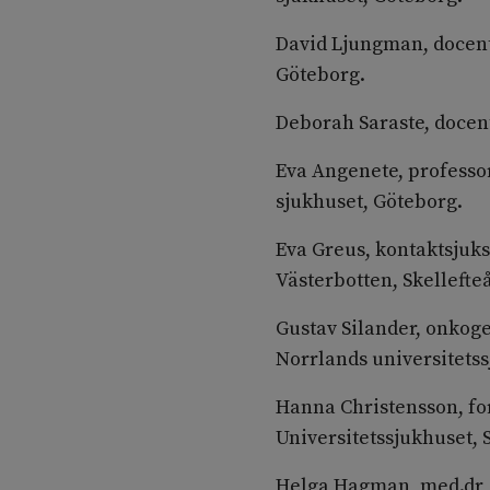
David Ljungman, docent
Göteborg.
Deborah Saraste, docent
Eva Angenete, professor
sjukhuset, Göteborg.
Eva Greus, kontaktsjuk
Västerbotten, Skellefte
Gustav Silander, onkog
Norrlands universitets
Hanna Christensson, fo
Universitetssjukhuset,
Helga Hagman, med.dr, 