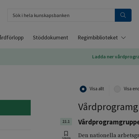
Sök i hela kunskapsbanken
årdförlopp
Stöddokument
Regimbiblioteket
Ladda ner vårdprog
Visa allt
Visa en
Vårdprogramg
Vårdprogramgrupp
21.1
Den nationella arbetsg
SPARA