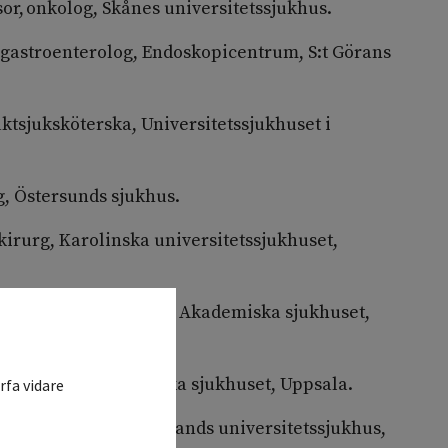
or, onkolog, Skånes universitetssjukhus.
 gastroenterolog, Endoskopicentrum, S:t Görans
tsjuksköterska, Universitetssjukhuset i
g, Östersunds sjukhus.
 kirurg, Karolinska universitetssjukhuset,
 professor i onkologi, Akademiska sjukhuset,
or, kirurg, Akademiska sjukhuset, Uppsala.
rfa vidare
ocent, onkolog, Norrlands universitetssjukhus,