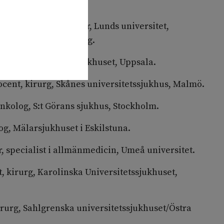
adj. universitetslektor, Lunds universitet,
ken och FoU Kronoberg.
kolog, Akademiska sjukhuset, Uppsala.
ocent, kirurg, Skånes universitetssjukhus, Malmö.
 onkolog, S:t Görans sjukhus, Stockholm.
og, Mälarsjukhuset i Eskilstuna.
, specialist i allmänmedicin, Umeå universitet.
t, kirurg, Karolinska Universitetssjukhuset,
irurg, Sahlgrenska universitetssjukhuset/Östra