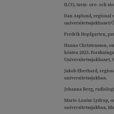
ILCO, tarm- uro- och st
Dan Asplund, regional 
universitetssjukhuset/Ö
Fredrik Hopfgarten, pa
Hanna Christensson, om
hösten 2023. Forskning
Universitetssjukhuset,
Jakob Eberhard, region
universitetssjukhus.
Johanna Berg, radiolog
Marie-Louise Lydrup, o
universitetssjukhus, M