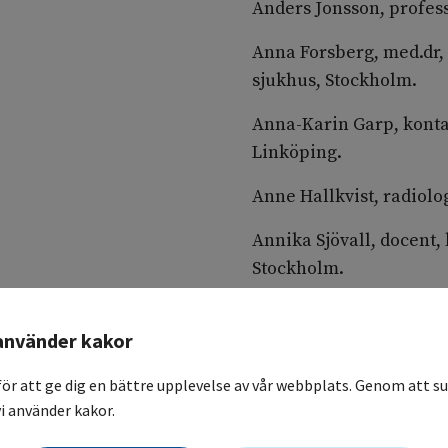
Anders Jonsson, profess
Anna Forsberg, med.dr,
sjukhus, Stockholm.
Anna-Karin Garp, kontak
Linköping.
Anne Hallkvist, radiolo
Annika Sjövall, docent,
Stockholm.
Bengt Glimelius, senior
använder kakor
Uppsala.
Bengt Isaksson, profess
för att ge dig en bättre upplevelse av vår webbplats. Genom att su
i använder kakor.
Bethany van Guelpen, d