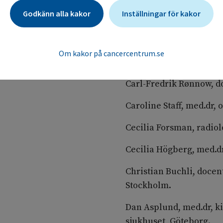
Umeå.
Godkänn alla kakor
Inställningar för kakor
Birger Pålsson, docent, 
överläkare kirurgklini
Om kakor på cancercentrum.se
Calin Radu, med.dr, on
Carl-Fredrik Rønnow, d
Caroline Staff, med.dr,
Cecilia Forsman, radiol
Cecilia Högberg, med.dr
Christian Buchli, docen
Stockholm.
Dan Asplund, med.dr, k
sjukhuset, Göteborg.