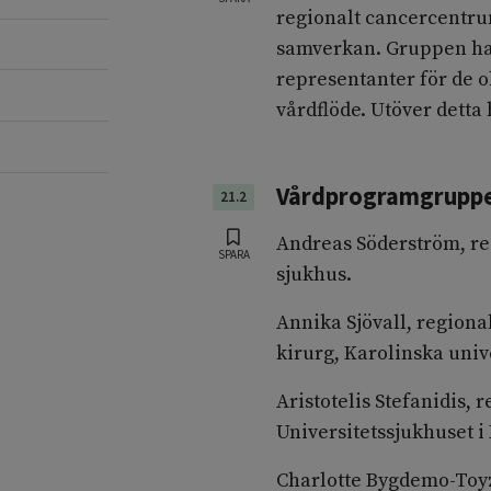
regionalt cancercentru
samverkan. Gruppen har
representanter för de o
vårdflöde. Utöver detta 
Vårdprogramgrupp
21.2
Andreas Söderström, re
SPARA
sjukhus.
Annika Sjövall, region
kirurg, Karolinska univ
Aristotelis Stefanidis,
Universitetssjukhuset i
Charlotte Bygdemo-Toyz