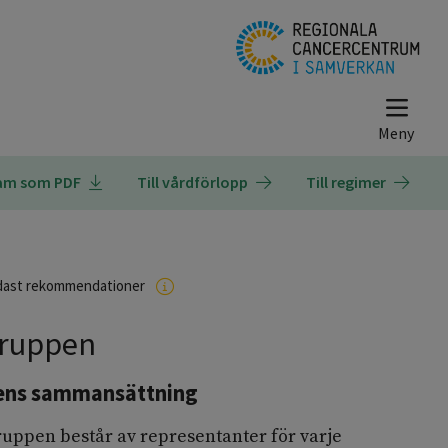
ram som PDF
Till vårdförlopp
Till regimer
dast rekommendationer
ruppen
ens sammansättning
ruppen består av representanter för varje