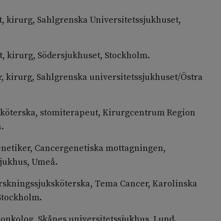
, kirurg, Sahlgrenska Universitetssjukhuset,
, kirurg, Södersjukhuset, Stockholm.
, kirurg, Sahlgrenska universitetssjukhuset/Östra
sköterska, stomiterapeut, Kirurgcentrum Region
å.
enetiker, Cancergenetiska mottagningen,
sjukhus, Umeå.
rskningssjuksköterska, Tema Cancer, Karolinska
 Stockholm.
onkolog, Skånes universitetssjukhus, Lund.