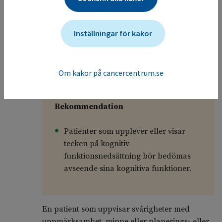
akupunktur, även om det vetenskapliga
underlaget för effekten bland personer med till
exempel cytostatikautlöst illamående har låg
Inställningar för kakor
tillförlitlighet
(
56
)
.
Kognitiv funktionsnedsättning
8.4
Om kakor på cancercentrum.se
Rekommendation
Patienter som upplever eller visar
tecken på kognitiv
funktionsnedsättning bör bedömas
avseende sina kognitiva funktioner.
En patient som uppvisar svårigheter med
uppmärksamhet, minne eller planerings- eller