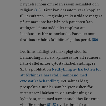
betydelse inom områden såsom sexualitet och
religion
(
49
)
. Håret kan dessutom vara kopplat
till identiteten. Omgivningen kan vidare reagera
på att man inte har hår, och patienten kan
antingen känna stöd eller uppleva att
bemötandet blir annorlunda. Patienter som
drabbas av håravfall bör erbjudas peruk
(
50
)
Det finns måttligt vetenskapligt stöd för
behandling med s.k. kylmössa för att reducera
håravfallet under cytostatikabehandling, se
SBU:s publikation
Nedkylning av hårbotten för
att förhindra håravfall i samband med
cytostatikabehandling
. Det saknas idag
prospektiva studier som belyser risken för
metastaser i hårbotten vid användning av
kylmössa, men med stor sannolikhet är denna
risk försumbar
(
51
,
52
)
, vilket innebär att