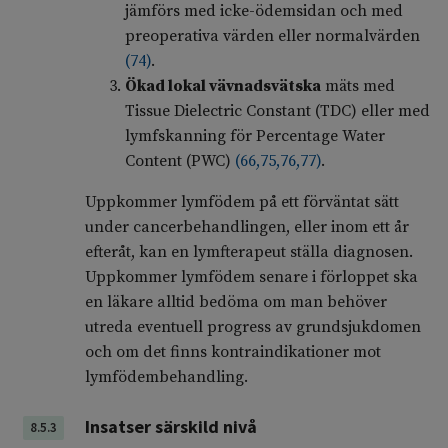
jämförs med icke-ödemsidan och med
preoperativa värden eller normalvärden
(
74
)
.
Ökad lokal vävnadsvätska
mäts med
Tissue Dielectric Constant (TDC) eller med
lymfskanning för Percentage Water
Content (PWC)
(
66
,
75
,
76
,
77
)
.
Uppkommer lymfödem på ett förväntat sätt
under cancerbehandlingen, eller inom ett år
efteråt, kan en lymfterapeut ställa diagnosen.
Uppkommer lymfödem senare i förloppet ska
en läkare alltid bedöma om man behöver
utreda eventuell progress av grundsjukdomen
och om det finns kontraindikationer mot
lymfödembehandling.
Insatser särskild nivå
8.5.3