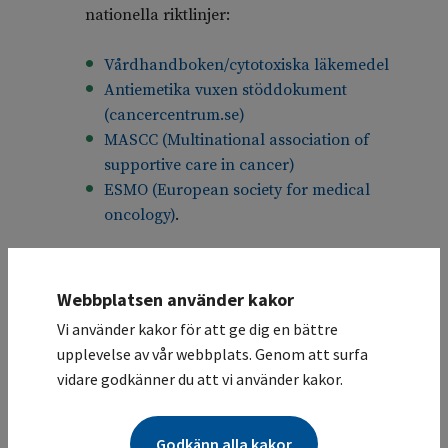
nationella riktlinjer:
Vårdhandboken/cytotoxiska läkemedel
Antiemetika vuxen stöddokument
(cancercentrum.se)
MASCC (Multinational association of
supportive care in cancer)
ESMO (European society for medical
oncology)
.
Information, riskbedömning och uppföljning
utgår alltid från en helhetsbedömning.
Webbplatsen använder kakor
Sjuksköterskan ansvarar tillsammans med
Vi använder kakor för att ge dig en bättre
läkaren för att kartlägga riskfaktorer och orsak
upplevelse av vår webbplats. Genom att surfa
till illamåendet, undervisa patienten och
vidare godkänner du att vi använder kakor.
kontinuerligt följa upp och utvärdera
antiemetikabehandlingen
(
55
)
. En icke-
farmakologisk behandling som kan provas är
Godkänn alla kakor