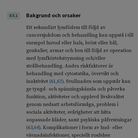
Bakgrund och orsaker
8.5.1
Ett sekundärt lymfödem till följd av
cancersjukdom och behandling kan uppstå i till
exempel huvud eller hals, bröst eller bål,
genitalier, armar och ben till följd av operation
med lymfkörtelutrymning och/eller
strålbehandling. Andra riskfaktorer är
behandling med cytostatika, övervikt och
inaktivitet
(
61
,
62
)
. Svullnaden som uppstår kan
ge tyngd- och spänningskänsla och påverka
funktion, aktiviteter och upplevd livskvalitet
genom nedsatt arbetsförmåga, problem i
sociala aktiviteter, svårigheter att hitta
anpassade kläder, samt psykiska påfrestningar
(
63
,
64
)
. Komplikationer i form av hud- eller
vävnadsinfektioner, speciellt rosfeber