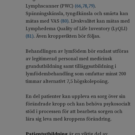
Lymphscanner (PWC)
(
66
,
78
,
79
)
.
Spänningskänsla, tyngdkänsla och smärta kan
mätas med VAS
(
80
)
. Livskvalitet kan mätas med
Lymphedema Quality of Life Inventory (LyQLI)
(
81
)
. Även kroppsvikten bör följas.
Behandlingen av lymfödem bör endast utföras
av legitimerad personal med medicinsk
grundutbildning samt tilläggsutbildning i
lymfödembehandling som omfattar minst 200
timmar alternativt 7,5 högskolepoäng.
En del patienter kan uppleva en sorg över sin
förändrade kropp och kan behöva psykosocialt
stöd i processen för att bearbeta sorgen och
lära sig leva med kroppens förändring.
Patientutbildning
är en viktig del av