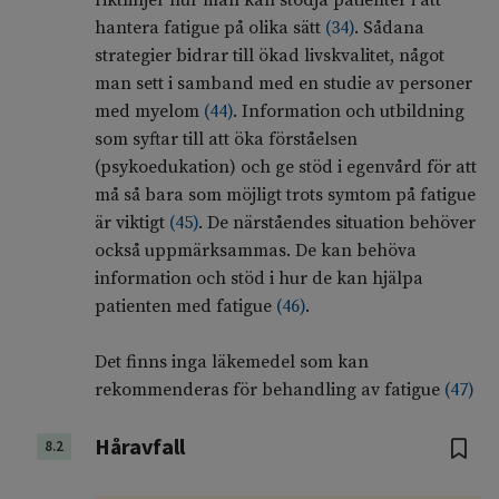
riktlinjer hur man kan stödja patienter i att
hantera fatigue på olika sätt
(
34
)
. Sådana
strategier bidrar till ökad livskvalitet, något
man sett i samband med en studie av personer
med myelom
(
44
)
. Information och utbildning
som syftar till att öka förståelsen
(psykoedukation) och ge stöd i egenvård för att
må så bara som möjligt trots symtom på fatigue
är viktigt
(
45
)
. De närståendes situation behöver
också uppmärksammas. De kan behöva
information och stöd i hur de kan hjälpa
patienten med fatigue
(
46
)
.
Det finns inga läkemedel som kan
rekommenderas för behandling av fatigue
(
47
)
Håravfall
8.2