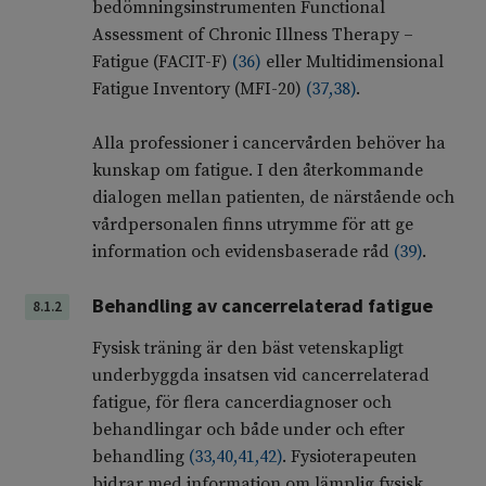
bedömningsinstrumenten Functional
Assessment of Chronic Illness Therapy –
Fatigue (FACIT-F)
(
36
)
eller Multidimensional
Fatigue Inventory (MFI-20)
(
37
,
38
)
.
Alla professioner i cancervården behöver ha
kunskap om fatigue. I den återkommande
dialogen mellan patienten, de närstående och
vårdpersonalen finns utrymme för att ge
information och evidensbaserade råd
(
39
)
.
Behandling av cancerrelaterad fatigue
8.1.2
Fysisk träning är den bäst vetenskapligt
underbyggda insatsen vid cancerrelaterad
fatigue, för flera cancerdiagnoser och
behandlingar och både under och efter
behandling
(
33
,
40
,
41
,
42
)
. Fysioterapeuten
bidrar med information om lämplig fysisk