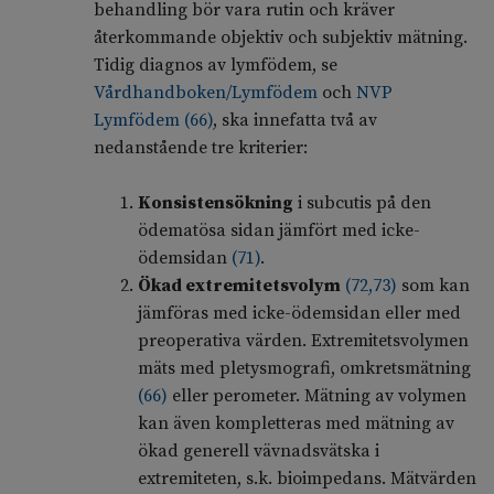
behandling bör vara rutin och kräver
återkommande objektiv och subjektiv mätning.
Tidig diagnos av lymfödem, se
Vårdhandboken/Lymfödem
och
NVP
Lymfödem
(
66
)
, ska innefatta två av
nedanstående tre kriterier:
Konsistensökning
i subcutis på den
ödematösa sidan jämfört med icke-
ödemsidan
(
71
)
.
Ökad extremitetsvolym
(
72
,
73
)
som kan
jämföras med icke-ödemsidan eller med
preoperativa värden. Extremitetsvolymen
mäts med pletysmografi, omkretsmätning
(
66
)
eller perometer. Mätning av volymen
kan även kompletteras med mätning av
ökad generell vävnadsvätska i
extremiteten, s.k. bioimpedans. Mätvärden