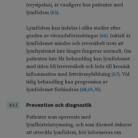
(erysipelas), är vanligare hos patienter med
lymfödem
(
65
)
.
Lymfödem kan indelas i olika stadier efter
graden av vävnadsförändringar
(
66
)
. Initialt är
lymfödemet mindre och reversibelt trots att
lymfsystemet inte längre fungerar normalt. Om
patienten inte får behandling kan lymfödemet
med tiden bli irreversibelt och leda till kronisk
inflammation med fettvävsnybildning
(
67
)
. Vid
tidig behandling kan progression av
lymfödemet förhindras
(
68
,
69
,
70
)
.
Prevention och diagnostik
8.5.2
Patienter som opererats med
lymfkörtelutrymning, och som därmed riskerar
att utveckla lymfödem, bör informeras om