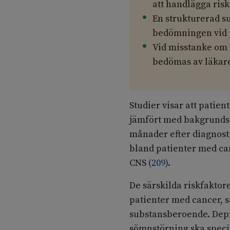
att handlägga risk 
En strukturerad s
bedömningen vid p
Vid misstanke om 
bedömas av läkare
Studier visar att patien
jämfört med bakgrundsb
månader efter diagnosti
bland patienter med can
CNS
(
209
)
.
De särskilda riskfaktor
patienter med cancer, s
substansberoende. Depr
sömnstörning ska spec