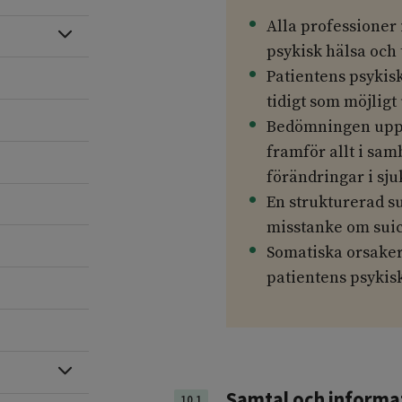
Alla professioner
Expandera
psykisk hälsa och 
Patientens psykisk
tidigt som möjligt
Bedömningen uppre
framför allt i sa
förändringar i sj
En strukturerad s
misstanke om suic
Somatiska orsaker 
patientens psykis
Expandera
Samtal och informa
10.1