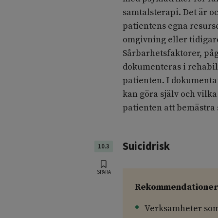
samtalsterapi. Det är o
patientens egna resurse
omgivning eller tidiga
Sårbarhetsfaktorer, på
dokumenteras i rehabil
patienten. I dokumentati
kan göra själv och vilka
patienten att bemästra s
Suicidrisk
10.3
SPARA
Rekommendatione
Verksamheter som 