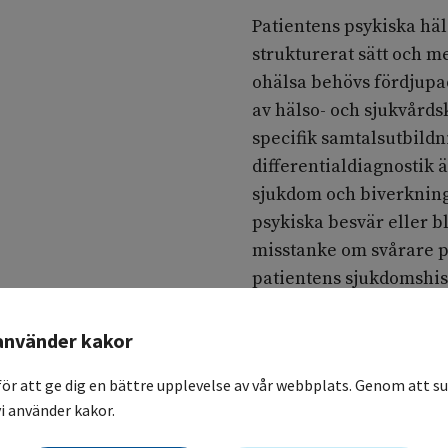
Patientens psykiska häl
strukturerat sätt och 
ohälsa behövs fördjupa
av hälso- och sjukvårds
specifik samtalsutbildn
differentialdiagnostik 
sjukdom och biverkning
psykiska besvär eller
misstanke om svårare ps
patientens sjukdomshi
psykiatrin enligt lokala
använder kakor
Identifiering av sårb
för att ge dig en bättre upplevelse av vår webbplats. Genom att su
10.2.1
i använder kakor.
Patienter med sårbarh