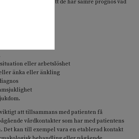
dling. Studier visar att de har sämre prognos vad
6
)
.
aktorer är:
miljen
d
ituation eller arbetslöshet
ller änka eller änkling
diagnos
samsjuklighet
sjukdom.
 viktigt att tillsammans med patienten få
pågående vårdkontakter som har med patientens
a. Det kan till exempel vara en etablerad kontakt
armakologisk behandling eller pågående