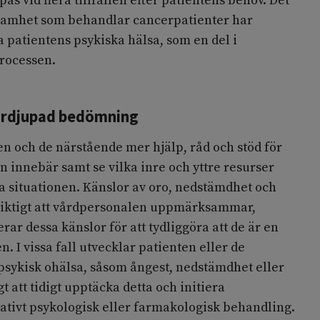
pas vid flera tillfällen efter patientens behov. Det
rksamhet som behandlar cancerpatienter har
a patientens psykiska hälsa, som en del i
rocessen.
ördjupad bedömning
n och de närstående mer hjälp, råd och stöd för
en innebär samt se vilka inre och yttre resurser
ra situationen. Känslor av oro, nedstämdhet och
r viktigt att vårdpersonalen uppmärksammar,
ar dessa känslor för att tydliggöra att de är en
n. I vissa fall utvecklar patienten eller de
sykisk ohälsa, såsom ångest, nedstämdhet eller
gt att tidigt upptäcka detta och initiera
nativt psykologisk eller farmakologisk behandling.