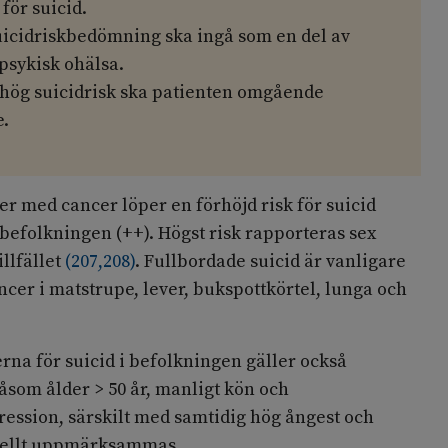
för suicid.
uicidriskbedömning ska ingå som en del av
sykisk ohälsa.
hög suicidrisk ska patienten omgående
.
ter med cancer löper en förhöjd risk för suicid
efolkningen (++). Högst risk rapporteras sex
llfället
(
207
,
208
)
. Fullbordade suicid är vanligare
cer i matstrupe, lever, bukspottkörtel, lunga och
erna för suicid i befolkningen gäller också
åsom ålder > 50 år, manligt kön och
ession, särskilt med samtidig hög ångest och
iellt uppmärksammas.