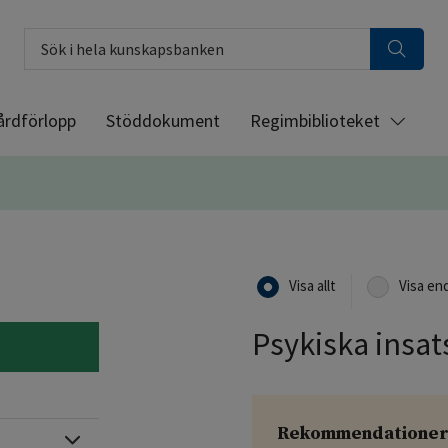
Sök i hela kunskapsbanken
årdförlopp
Stöddokument
Regimbiblioteket
Visa allt
Visa en
Psykiska insa
Rekommendatione
Expandera