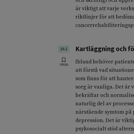
och skriftligt och uppre
är viktigt att varje ve
riktlinjer för att bedöm
cancerrehabiliteringsp
Kartläggning och f
10.2
Ibland behöver patiente
SPARA
att förstå vad situation
som finns för att hante
sorg är vanliga. Det ä
bekräftar och normaliser
naturlig del av processe
närstående symtom på p
depression. Det är vikti
psykosocialt stöd alter