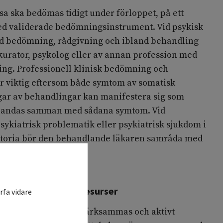
sa ska bedömas tidigt under förloppet, på ett
med validerade bedömningsinstrument. Vid psykisk
d bedömning, rådgivning och ibland behandling
kurator, psykolog eller av annan profession med
ing. Professionell klinisk bedömning och
är viktig eftersom både symtom av somatisk
ar av behandlingar kan manifestera sig som
 blandas samman med sådana symtom. Vid
ykiatrisk problematik eller psykiatrisk sjukdom i
storia bör den behandlande läkaren samråda med
 riktlinjer
(
204
,
205
)
.
arhetsfaktorer och resurser
rfa vidare
etsfaktorer bör uppmärksammas och aktivt