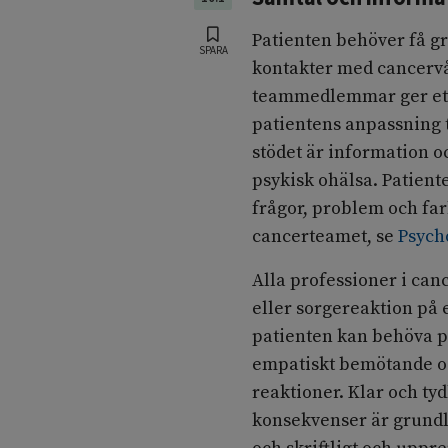
Patienten behöver få g
SPARA
kontakter med cancervå
teammedlemmar ger ett
patientens anpassning t
stödet är information 
psykisk ohälsa. Patiente
frågor, problem och fa
cancerteamet, se
Psych
Alla professioner i ca
eller sorgereaktion på 
patienten kan behöva pro
empatiskt bemötande oc
reaktioner. Klar och t
konsekvenser är grundl