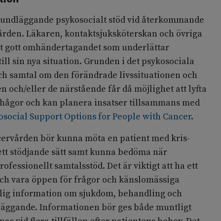
rundläggande psykosocialt stöd vid återkommande
rden. Läkaren, kontaktsjuksköterskan och övriga
 gott omhändertagandet som underlättar
ill sin nya situation. Grunden i det psykosociala
och samtal om den förändrade livssituationen och
n och/eller de närstående får då möjlighet att lyfta
rhågor och kan planera insatser tillsammans med
osocial Support Options for People with Cancer
.
ncervården bör kunna möta en patient med kris-
ett stödjande sätt samt kunna bedöma när
fessionellt samtalsstöd. Det är viktigt att ha ett
h vara öppen för frågor och känslomässiga
ydlig information om sjukdom, behandling och
äggande. Informationen bör ges både muntligt