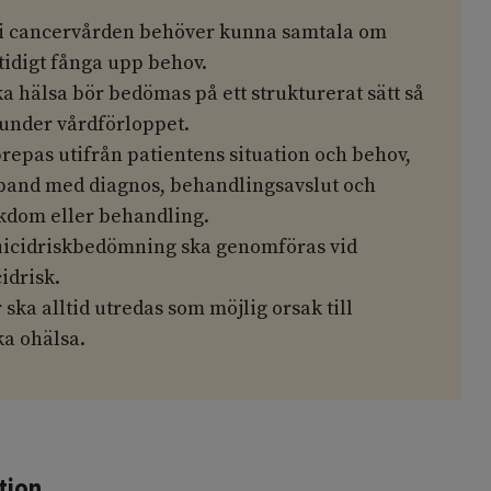
 i cancervården behöver kunna samtala om
tidigt fånga upp behov.
a hälsa bör bedömas på ett strukturerat sätt så
 under vårdförloppet.
pas utifrån patientens situation och behov,
mband med diagnos, behandlingsavslut och
ukdom eller behandling.
uicidriskbedömning ska genomföras vid
idrisk.
ska alltid utredas som möjlig orsak till
ka ohälsa.
tion