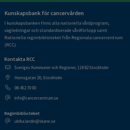
Kunskapsbank för cancervården
I kunskapsbanken finns alla nationella vårdprogram,
vägledningar och standardiserade vårdförlopp samt
Nationella regimbiblioteket från Regionala cancercentrum
(RCC).
Kontakta RCC
Postadress
Sveriges Kommuner och Regioner, 118 82 Stockholm
Besöksadress
Hornsgatan 20, Stockholm
Telefonnummer
08-452 70 00
E-postadress
info@cancercentrum.se
Regimbiblioteket
E-postadress
ulrika.landin@skane.se