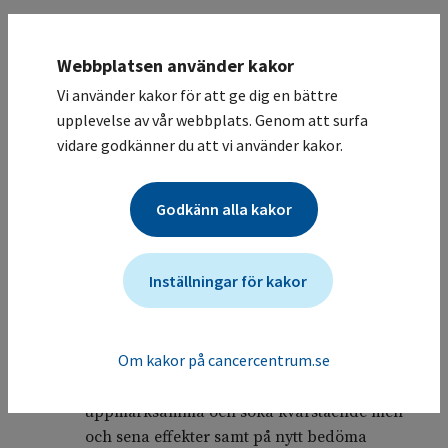
Uppföljning efter avslutad
13.1.2
cancerbehandling
Webbplatsen använder kakor
För varje diagnos eller diagnosgrupp bör det
Vi använder kakor för att ge dig en bättre
finnas en regional plan för hur problem
upplevelse av vår webbplats. Genom att surfa
systematiskt ska uppmärksammas. Varje
vidare godkänner du att vi använder kakor.
verksamhet som möter patienter med cancer
behöver ha en struktur för hur patienter med
Godkänn alla kakor
kvarstående problem ska behandlas och följas
i både specialistvård och primärvård. Planen
ska utgå från de diagnosspecifika
Inställningar för kakor
vårdprogrammen och de intervaller för
uppföljning som finns.
Om kakor på cancercentrum.se
De uppföljande kontrollerna efter en
cancerbehandling är bra tillfällen att
uppmärksamma och söka kvarstående men
och sena effekter samt på nytt bedöma