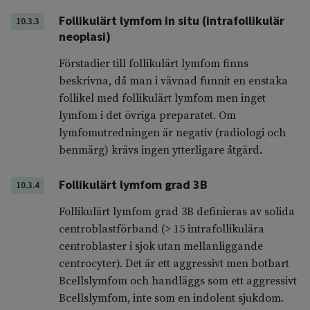
Follikulärt lymfom in situ (intrafollikulär
10.3.3
neoplasi)
Förstadier till follikulärt lymfom finns
beskrivna, då man i vävnad funnit en enstaka
follikel med follikulärt lymfom men inget
lymfom i det övriga preparatet. Om
lymfomutredningen är negativ (radiologi och
benmärg) krävs ingen ytterligare åtgärd.
Follikulärt lymfom grad 3B
10.3.4
Follikulärt lymfom grad 3B definieras av solida
centroblastförband (> 15 intrafollikulära
centroblaster i sjok utan mellanliggande
centrocyter). Det är ett aggressivt men botbart
Bcellslymfom och handläggs som ett aggressivt
Bcellslymfom, inte som en indolent sjukdom.