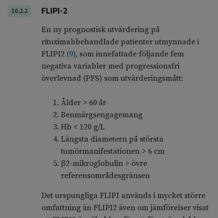
FLIPI-2
10.2.2
En ny prognostisk utvärdering på
rituximabbehandlade patienter utmynnade i
FLIPI2
(
9
)
, som innefattade följande fem
negativa variabler med progressionsfri
överlevnad (PFS) som utvärderingsmått:
Ålder > 60 år
Benmärgsengagemang
Hb < 120 g/L
Längsta diametern på största
tumörmanifestationen > 6 cm
β2-mikroglobulin > övre
referensområdesgränsen
Det urspungliga FLIPI används i mycket större
omfattning än FLIPI2 även om jämförelser visat