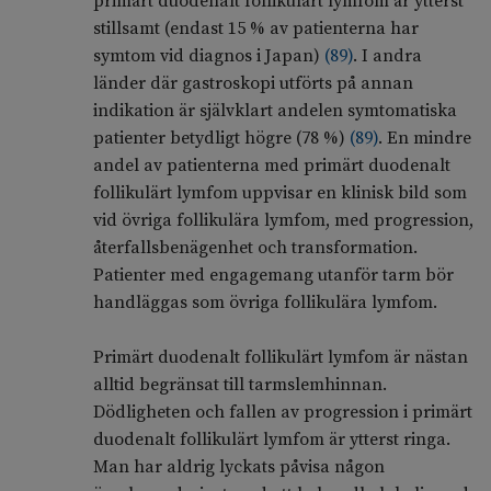
primärt duodenalt follikulärt lymfom är ytterst
stillsamt (endast 15 % av patienterna har
symtom vid diagnos i Japan)
(
89
)
. I andra
länder där gastroskopi utförts på annan
indikation är självklart andelen symtomatiska
patienter betydligt högre (78 %)
(
89
)
. En mindre
andel av patienterna med primärt duodenalt
follikulärt lymfom uppvisar en klinisk bild som
vid övriga follikulära lymfom, med progression,
återfallsbenägenhet och transformation.
Patienter med engagemang utanför tarm bör
handläggas som övriga follikulära lymfom.
Primärt duodenalt follikulärt lymfom är nästan
alltid begränsat till tarmslemhinnan.
Dödligheten och fallen av progression i primärt
duodenalt follikulärt lymfom är ytterst ringa.
Man har aldrig lyckats påvisa någon