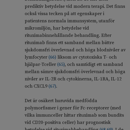
prediktiv betydelse vid modern terapi. Det finns
också vissa tecken på att egenskaper i
patientens normala immunsystem, utanför
mikromiljön, har betydelse vid
rituximabinnehållande behandling. Efter
rituximab finns ett samband mellan bättre
sjukdomsfri överlevnad och höga blodnivåer av
lymfocyter
(
66
)
liksom av cytotoxiska T- och
hjälpar-Tceller
(
65
)
, och samtidigt ett samband
mellan sämre sjukdomsfri överlevnad och höga
nivåer av IL-2R och cytokinerna, IL-1RA, IL-12
och CXCL9
(
67
)
.
Det är osäkert huruvida medfödda
polymorfismer i gener för Fc-receptorer (med
vilka immunceller hittar rituximab som bundits
vid CD20-positiva celler) har prognostisk
betydelse vid rituximabbehandling
(
68
,
69
)
. I de