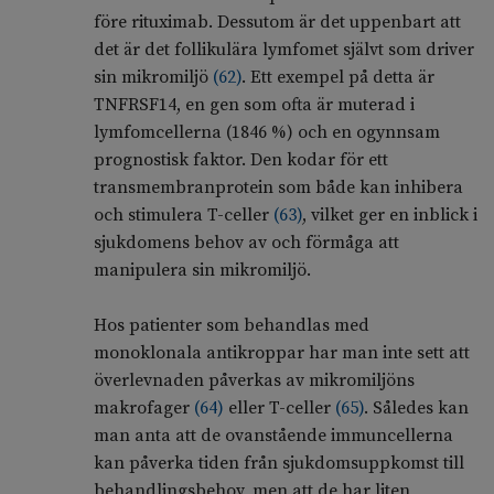
före rituximab. Dessutom är det uppenbart att
det är det follikulära lymfomet självt som driver
sin mikromiljö
(
62
)
. Ett exempel på detta är
TNFRSF14, en gen som ofta är muterad i
lymfomcellerna (1846 %) och en ogynnsam
prognostisk faktor. Den kodar för ett
transmembranprotein som både kan inhibera
och stimulera T-celler
(
63
)
, vilket ger en inblick i
sjukdomens behov av och förmåga att
manipulera sin mikromiljö.
Hos patienter som behandlas med
monoklonala antikroppar har man inte sett att
överlevnaden påverkas av mikromiljöns
makrofager
(
64
)
eller T-celler
(
65
)
. Således kan
man anta att de ovanstående immuncellerna
kan påverka tiden från sjukdomsuppkomst till
behandlingsbehov, men att de har liten