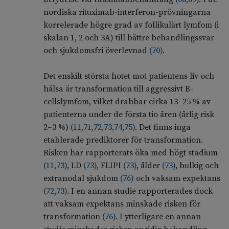
nordiska rituximab-interferon-prövningarna
korrelerade högre grad av follikulärt lymfom (i
skalan 1, 2 och 3A) till bättre behandlingssvar
och sjukdomsfri överlevnad
(
70
)
.
Det enskilt största hotet mot patientens liv och
hälsa är transformation till aggressivt B-
cellslymfom, vilket drabbar cirka 13–25 % av
patienterna under de första tio åren (årlig risk
2–3 %)
(
11
,
71
,
72
,
73
,
74
,
75
)
. Det finns inga
etablerade prediktorer för transformation.
Risken har rapporterats öka med högt stadium
(
11
,
73
)
, LD
(
73
)
, FLIPI
(
73
)
, ålder
(
73
)
, bulkig och
extranodal sjukdom
(
76
)
och vaksam expektans
(
72
,
73
)
. I en annan studie rapporterades dock
att vaksam expektans minskade risken för
transformation
(
76
)
. I ytterligare en annan