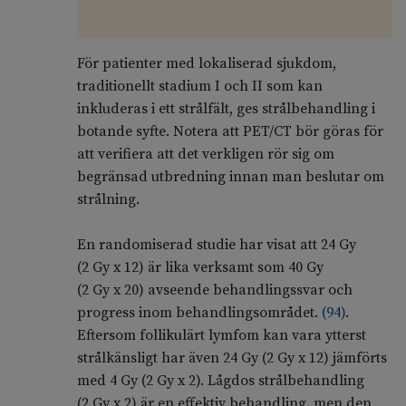
För patienter med lokaliserad sjukdom,
traditionellt stadium I och II som kan
inkluderas i ett strålfält, ges strålbehandling i
botande syfte. Notera att PET/CT bör göras för
att verifiera att det verkligen rör sig om
begränsad utbredning innan man beslutar om
strålning.
En randomiserad studie har visat att 24 Gy
(2 Gy x 12) är lika verksamt som 40 Gy
(2 Gy x 20) avseende behandlingssvar och
progress inom behandlingsområdet.
(
94
)
.
Eftersom follikulärt lymfom kan vara ytterst
strålkänsligt har även 24 Gy (2 Gy x 12) jämförts
med 4 Gy (2 Gy x 2). Lågdos strålbehandling
(2 Gy x 2) är en effektiv behandling, men den