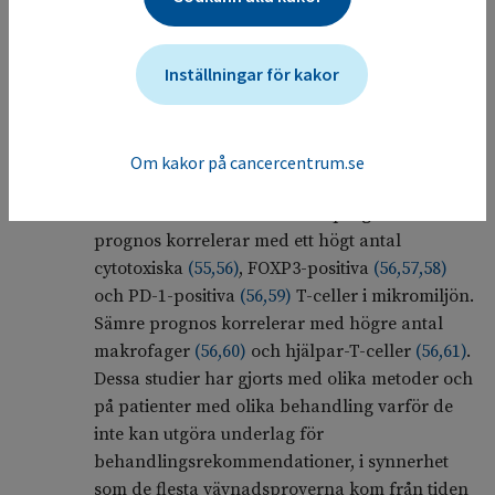
och mesenkymala celler, särskilt follikulära
dendritiska celler
(
50
,
51
)
. Lymfomcellerna
Inställningar för kakor
motverkas av cytotoxiska T-celler
(
52
)
via olika
signalvägar, t.ex. CD40-ligand, IL4, IFNγ och
IL15
(
52
,
53
,
54
)
.
Om kakor på cancercentrum.se
Vid analys av tumörvävnad har flera av dessa
immunceller associerats med prognos. God
prognos korrelerar med ett högt antal
cytotoxiska
(
55
,
56
)
, FOXP3-positiva
(
56
,
57
,
58
)
och PD-1-positiva
(
56
,
59
)
T-celler i mikromiljön.
Sämre prognos korrelerar med högre antal
makrofager
(
56
,
60
)
och hjälpar-T-celler
(
56
,
61
)
.
Dessa studier har gjorts med olika metoder och
på patienter med olika behandling varför de
inte kan utgöra underlag för
behandlingsrekommendationer, i synnerhet
som de flesta vävnadsproverna kom från tiden