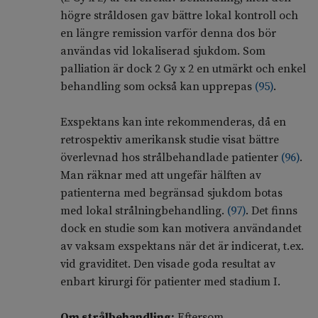
högre stråldosen gav bättre lokal kontroll och
en längre remission varför denna dos bör
användas vid lokaliserad sjukdom. Som
palliation är dock 2 Gy x 2 en utmärkt och enkel
behandling som också kan upprepas
(
95
)
.
Exspektans kan inte rekommenderas, då en
retrospektiv amerikansk studie visat bättre
överlevnad hos strålbehandlade patienter
(
96
)
.
Man räknar med att ungefär hälften av
patienterna med begränsad sjukdom botas
med lokal strålningbehandling.
(
97
)
. Det finns
dock en studie som kan motivera användandet
av vaksam exspektans när det är indicerat, t.ex.
vid graviditet. Den visade goda resultat av
enbart kirurgi för patienter med stadium I.
Om strålbehandling:
Eftersom