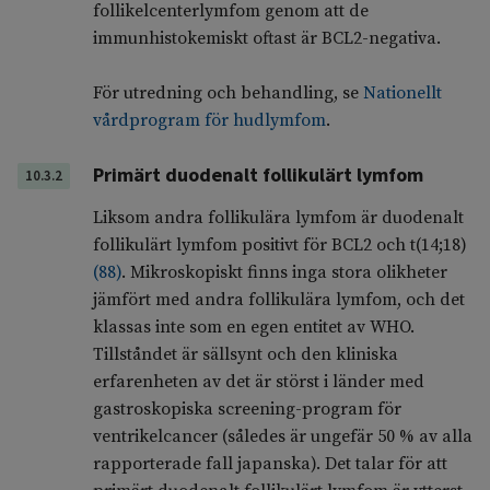
follikelcenterlymfom genom att de
immunhistokemiskt oftast är BCL2-negativa.
För utredning och behandling, se
Nationellt
vårdprogram för hudlymfom
.
Primärt duodenalt follikulärt lymfom
10.3.2
Liksom andra follikulära lymfom är duodenalt
follikulärt lymfom positivt för BCL2 och t(14;18)
(
88
)
. Mikroskopiskt finns inga stora olikheter
jämfört med andra follikulära lymfom, och det
klassas inte som en egen entitet av WHO.
Tillståndet är sällsynt och den kliniska
erfarenheten av det är störst i länder med
gastroskopiska screening-program för
ventrikelcancer (således är ungefär 50 % av alla
rapporterade fall japanska). Det talar för att