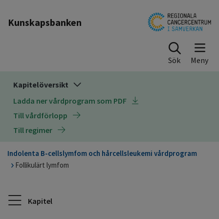
Till sidinnehåll
Kunskapsbanken
Sök
Kapitelöversikt
Ladda ner vårdprogram som PDF
Till vårdförlopp
Till regimer
Indolenta B-cellslymfom och hårcellsleukemi vårdprogram
Follikulärt lymfom
Kapitel