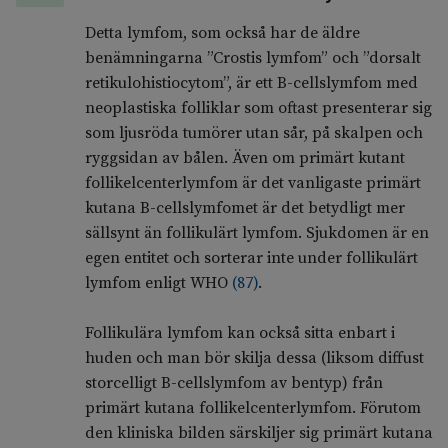
Detta lymfom, som också har de äldre
benämningarna ”Crostis lymfom” och ”dorsalt
retikulohistiocytom”, är ett B-cellslymfom med
neoplastiska folliklar som oftast presenterar sig
som ljusröda tumörer utan sår, på skalpen och
ryggsidan av bålen. Även om primärt kutant
follikelcenterlymfom är det vanligaste primärt
kutana B-cellslymfomet är det betydligt mer
sällsynt än follikulärt lymfom. Sjukdomen är en
egen entitet och sorterar inte under follikulärt
lymfom enligt WHO
(
87
)
.
Follikulära lymfom kan också sitta enbart i
huden och man bör skilja dessa (liksom diffust
storcelligt B-cellslymfom av bentyp) från
primärt kutana follikelcenterlymfom. Förutom
den kliniska bilden särskiljer sig primärt kutana