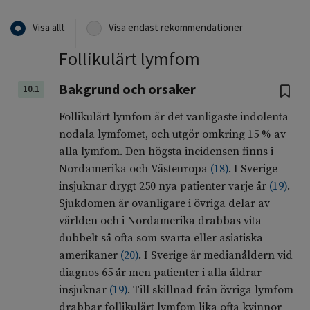
Visa allt
Visa endast rekommendationer
Follikulärt lymfom
Bakgrund och orsaker
10.1
Follikulärt lymfom är det vanligaste indolenta
nodala lymfomet, och utgör omkring 15 % av
alla lymfom. Den högsta incidensen finns i
Nordamerika och Västeuropa
(
18
)
. I Sverige
insjuknar drygt 250 nya patienter varje år
(
19
)
.
Sjukdomen är ovanligare i övriga delar av
världen och i Nordamerika drabbas vita
dubbelt så ofta som svarta eller asiatiska
amerikaner
(
20
)
. I Sverige är medianåldern vid
diagnos 65 år men patienter i alla åldrar
insjuknar
(
19
)
. Till skillnad från övriga lymfom
drabbar follikulärt lymfom lika ofta kvinnor