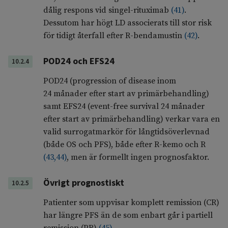
dålig respons vid singel-rituximab
(
41
)
.
Dessutom har högt LD associerats till stor risk
för tidigt återfall efter R-bendamustin
(
42
)
.
POD24 och EFS24
10.2.4
POD24 (progression of disease inom
24 månader efter start av primärbehandling)
samt EFS24 (event-free survival 24 månader
efter start av primärbehandling) verkar vara en
valid surrogatmarkör för långtidsöverlevnad
(både OS och PFS), både efter R-kemo och R
(
43
,
44
)
, men är formellt ingen prognosfaktor.
Övrigt prognostiskt
10.2.5
Patienter som uppvisar komplett remission (CR)
har längre PFS än de som enbart går i partiell