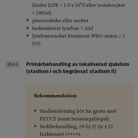
9
blodet (LPK < 1.0 x 10
/l eller trombocyter
< 100/nl)
pleuravätska eller ascites
leukemiserat lymfom > 5/nl
lymfomorsakat försämrat WHO-status ≥ 1
(
93
)
.
Primärbehandling av lokaliserad sjukdom
10.4.2
(stadium I och begränsat stadium II)
Rekommendation
Stadieindelning bör ha gjorts med
PET/CT (samt benmärgsbiopsi).
Strålbehandling, 24 Gy (2 Gy x 12
fraktioner) (++++).