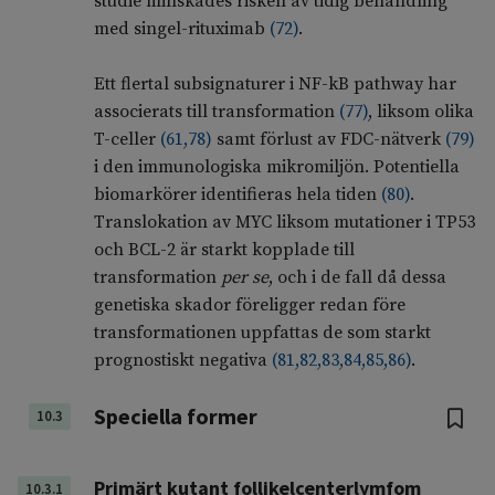
studie minskades risken av tidig behandling
med singel-rituximab
(
72
)
.
Ett flertal subsignaturer i NF-kB pathway har
associerats till transformation
(
77
)
, liksom olika
T-celler
(
61
,
78
)
samt förlust av FDC-nätverk
(
79
)
i den immunologiska mikromiljön. Potentiella
biomarkörer identifieras hela tiden
(
80
)
.
Translokation av MYC liksom mutationer i TP53
och BCL-2 är starkt kopplade till
transformation
per se
, och i de fall då dessa
genetiska skador föreligger redan före
transformationen uppfattas de som starkt
prognostiskt negativa
(
81
,
82
,
83
,
84
,
85
,
86
)
.
Speciella former
10.3
Primärt kutant follikelcenterlymfom
10.3.1