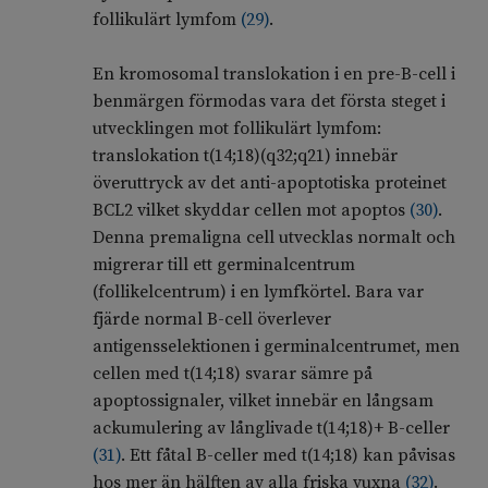
follikulärt lymfom
(
29
)
.
En kromosomal translokation i en pre-B-cell i
benmärgen förmodas vara det första steget i
utvecklingen mot follikulärt lymfom:
translokation t(14;18)(q32;q21) innebär
överuttryck av det anti-apoptotiska proteinet
BCL2 vilket skyddar cellen mot apoptos
(
30
)
.
Denna premaligna cell utvecklas normalt och
migrerar till ett germinalcentrum
(follikelcentrum) i en lymfkörtel. Bara var
fjärde normal B-cell överlever
antigensselektionen i germinalcentrumet, men
cellen med t(14;18) svarar sämre på
apoptossignaler, vilket innebär en långsam
ackumulering av långlivade t(14;18)+ B-celler
(
31
)
. Ett fåtal B-celler med t(14;18) kan påvisas
hos mer än hälften av alla friska vuxna
(
32
)
.