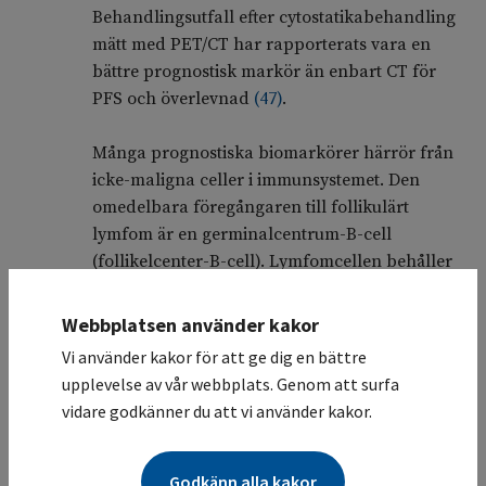
Behandlingsutfall efter cytostatikabehandling
mätt med PET/CT har rapporterats vara en
bättre prognostisk markör än enbart CT för
PFS och överlevnad
(
47
)
.
Många prognostiska biomarkörer härrör från
icke-maligna celler i immunsystemet. Den
omedelbara föregångaren till follikulärt
lymfom är en germinalcentrum-B-cell
(follikelcenter-B-cell). Lymfomcellen behåller
vissa av den premaligna cellens normala
egenskaper, t.ex. en germinalcentrum-B-
Webbplatsen använder kakor
cellsfenotyp (CD10, CD20, CD79a, CD19 eller
Vi använder kakor för att ge dig en bättre
CD23 men inte CD5) samt ett kvarvarande
upplevelse av vår webbplats. Genom att surfa
beroende av den immunologiska mikromiljön.
vidare godkänner du att vi använder kakor.
Både germinalcentrum-B-celler och follikulärt
lymfom-cellers överlevnad gynnas av
monocyter, follikulära hjälpar-T-celler
(
48
,
49
)
Godkänn alla kakor