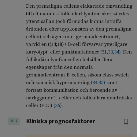
Den premaligna cellens elakartade omvandling
till ett manifest follikulärt lymfom sker således
ytterst sällan (och förmodas kunna inträffa
årtionden efter uppkomsten av den premaligna
cellen) och äger rum i germinalcentrumet,
varvid en t(14;18)+ B-cell förvärvar ytterligare
karyotypi- eller punktmutationer
(
31
,
33
,
34
)
. Den
follikulära lymfomcellen behåller flera
egenskaper från den normala
germinalcentrum-B-cellen, såsom class switch
och somatisk hypermutering
(
34
,
35
)
samt
fortsatt kommunikation och beroende av
närliggande T-celler och follikulära dendritiska
celler (FDC)
(
36
)
.
Kliniska prognosfaktorer
10.2