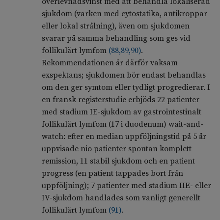
överlevnadsvinst med att behandla lokaliserad
sjukdom (varken med cytostatika, antikroppar
eller lokal strålning), även om sjukdomen
svarar på samma behandling som ges vid
follikulärt lymfom
(
88
,
89
,
90
)
.
Rekommendationen är därför vaksam
exspektans; sjukdomen bör endast behandlas
om den ger symtom eller tydligt progredierar. I
en fransk registerstudie erbjöds 22 patienter
med stadium IE-sjukdom av gastrointestinalt
follikulärt lymfom (17 i duodenum) wait-and-
watch: efter en median uppföljningstid på 5 år
uppvisade nio patienter spontan komplett
remission, 11 stabil sjukdom och en patient
progress (en patient tappades bort från
uppföljning); 7 patienter med stadium IIE- eller
IV-sjukdom handlades som vanligt generellt
follikulärt lymfom
(
91
)
.