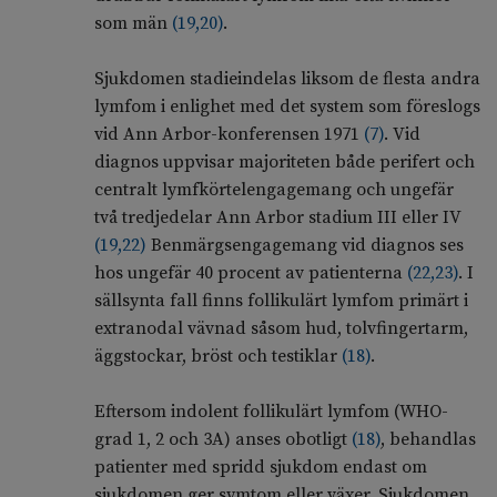
som män
(
19
,
20
)
.
Sjukdomen stadieindelas liksom de flesta andra
lymfom i enlighet med det system som föreslogs
vid Ann Arbor-konferensen 1971
(
7
)
. Vid
diagnos uppvisar majoriteten både perifert och
centralt lymfkörtelengagemang och ungefär
två tredjedelar Ann Arbor stadium III eller IV
(
19
,
22
)
Benmärgsengagemang vid diagnos ses
hos ungefär 40 procent av patienterna
(
22
,
23
)
. I
sällsynta fall finns follikulärt lymfom primärt i
extranodal vävnad såsom hud, tolvfingertarm,
äggstockar, bröst och testiklar
(
18
)
.
Eftersom indolent follikulärt lymfom (WHO-
grad 1, 2 och 3A) anses obotligt
(
18
)
, behandlas
patienter med spridd sjukdom endast om
sjukdomen ger symtom eller växer. Sjukdomen