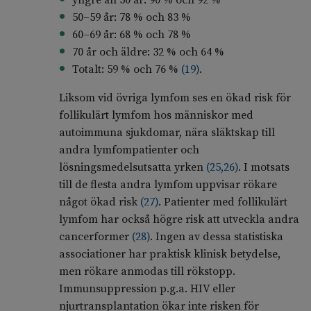
yngre än 50 år: 90 % och 92 %
50–59 år: 78 % och 83 %
60–69 år: 68 % och 78 %
70 år och äldre: 32 % och 64 %
Totalt: 59 % och 76 %
(
19
)
.
Liksom vid övriga lymfom ses en ökad risk för
follikulärt lymfom hos människor med
autoimmuna sjukdomar, nära släktskap till
andra lymfompatienter och
lösningsmedelsutsatta yrken
(
25
,
26
)
. I motsats
till de flesta andra lymfom uppvisar rökare
något ökad risk
(
27
)
. Patienter med follikulärt
lymfom har också högre risk att utveckla andra
cancerformer
(
28
)
. Ingen av dessa statistiska
associationer har praktisk klinisk betydelse,
men rökare anmodas till rökstopp.
Immunsuppression p.g.a. HIV eller
njurtransplantation ökar inte risken för