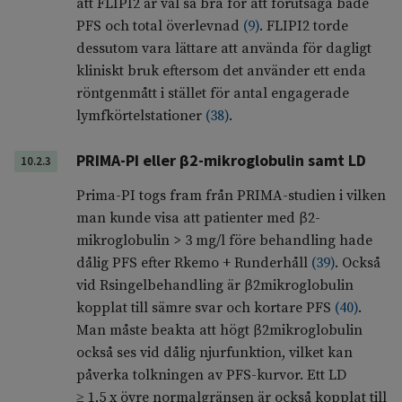
att FLIPI2 är väl så bra för att förutsäga både
PFS och total överlevnad
(
9
)
. FLIPI2 torde
dessutom vara lättare att använda för dagligt
kliniskt bruk eftersom det använder ett enda
röntgenmått i stället för antal engagerade
lymfkörtelstationer
(
38
)
.
PRIMA-PI eller β2-mikroglobulin samt LD
10.2.3
Prima-PI togs fram från PRIMA-studien i vilken
man kunde visa att patienter med β2-
mikroglobulin > 3 mg/l före behandling hade
dålig PFS efter Rkemo + Runderhåll
(
39
)
. Också
vid Rsingelbehandling är β2mikroglobulin
kopplat till sämre svar och kortare PFS
(
40
)
.
Man måste beakta att högt β2mikroglobulin
också ses vid dålig njurfunktion, vilket kan
påverka tolkningen av PFS-kurvor. Ett LD
≥ 1,5 x övre normalgränsen är också kopplat till