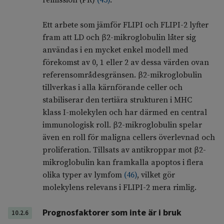
remission (PR)
(
45
)
.
Ett arbete som jämför FLIPI och FLIPI-2 lyfter
fram att LD och β2-mikroglobulin låter sig
användas i en mycket enkel modell med
förekomst av 0, 1 eller 2 av dessa värden ovan
referensområdesgränsen. β2-mikroglobulin
tillverkas i alla kärnförande celler och
stabiliserar den tertiära strukturen i MHC
klass I-molekylen och har därmed en central
immunologisk roll. β2-mikroglobulin spelar
även en roll för maligna cellers överlevnad och
proliferation. Tillsats av antikroppar mot β2-
mikroglobulin kan framkalla apoptos i flera
olika typer av lymfom
(
46
)
, vilket gör
molekylens relevans i FLIPI-2 mera rimlig.
Prognosfaktorer som inte är i bruk
10.2.6