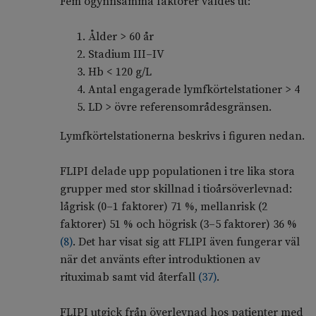
Fem ogynnsamma faktorer valdes ut:
Ålder > 60 år
Stadium III–IV
Hb < 120 g/L
Antal engagerade lymfkörtelstationer > 4
LD > övre referensområdesgränsen.
Lymfkörtelstationerna beskrivs i figuren nedan.
FLIPI delade upp populationen i tre lika stora
grupper med stor skillnad i tioårsöverlevnad:
lågrisk (0–1 faktorer) 71 %, mellanrisk (2
faktorer) 51 % och högrisk (3–5 faktorer) 36 %
(
8
)
. Det har visat sig att FLIPI även fungerar väl
när det använts efter introduktionen av
rituximab samt vid återfall
(
37
)
.
FLIPI utgick från överlevnad hos patienter med