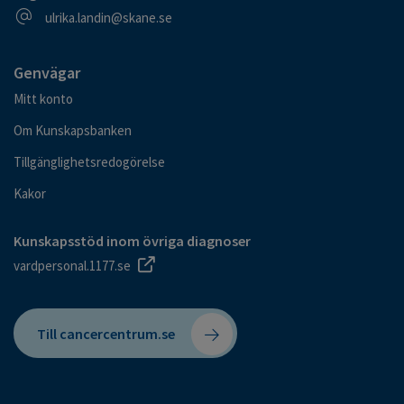
E-postadress
ulrika.landin@skane.se
Genvägar
Mitt konto
Om Kunskapsbanken
Tillgänglighetsredogörelse
Kakor
Kunskapsstöd inom övriga diagnoser
vardpersonal.1177.se
Till cancercentrum.se