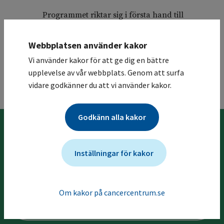
Programmet riktar sig i första hand till
vårdpersonal som handlägger dessa
sjukdomar, men
Kapitel 22 Egenvård
riktar sig
Webbplatsen använder kakor
främst till patienter.
Vi använder kakor för att ge dig en bättre
upplevelse av vår webbplats. Genom att surfa
vidare godkänner du att vi använder kakor.
Till toppen
Godkänn alla kakor
Föregående kapitel
Inställningar för kakor
2 Inledning
Om kakor på cancercentrum.se
Nästa kapitel
4 Bakgrund och orsaker