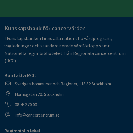
Kunskapsbank för cancervården
I kunskapsbanken finns alla nationella vårdprogram,
vägledningar och standardiserade vårdförlopp samt
Nationella regimbiblioteket från Regionala cancercentrum
(RCC).
Kontakta RCC
Postadress
Sveriges Kommuner och Regioner, 118 82 Stockholm
Besöksadress
Hornsgatan 20, Stockholm
Telefonnummer
08-452 70 00
E-postadress
info@cancercentrum.se
Regimbiblioteket