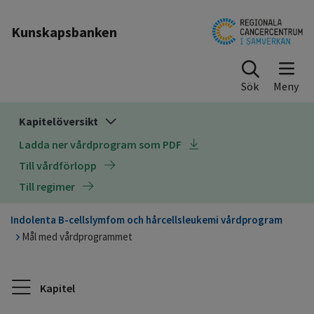
Till sidinnehåll
Kunskapsbanken
Sök
Kapitelöversikt
Ladda ner vårdprogram som PDF
Till vårdförlopp
Till regimer
Indolenta B-cellslymfom och hårcellsleukemi vårdprogram
Mål med vårdprogrammet
Kapitel