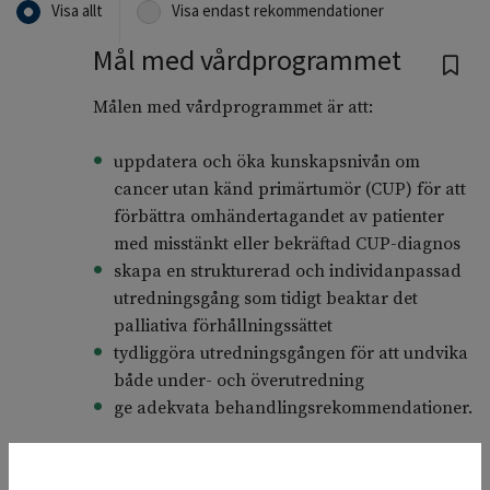
Visa allt
Visa endast rekommendationer
Mål med vårdprogrammet
Målen med vårdprogrammet är att:
uppdatera och öka kunskapsnivån om
cancer utan känd primärtumör (CUP) för att
förbättra omhändertagandet av patienter
med misstänkt eller bekräftad CUP-diagnos
skapa en strukturerad och individanpassad
utredningsgång som tidigt beaktar det
palliativa förhållningssättet
tydliggöra utredningsgången för att undvika
både under- och överutredning
ge adekvata behandlingsrekommendationer.