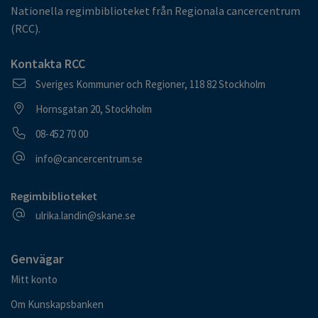
Nationella regimbiblioteket från Regionala cancercentrum
(RCC).
Kontakta RCC
Postadress
Sveriges Kommuner och Regioner, 118 82 Stockholm
Besöksadress
Hornsgatan 20, Stockholm
Telefonnummer
08-452 70 00
E-postadress
info@cancercentrum.se
Regimbiblioteket
E-postadress
ulrika.landin@skane.se
Genvägar
Mitt konto
Om Kunskapsbanken