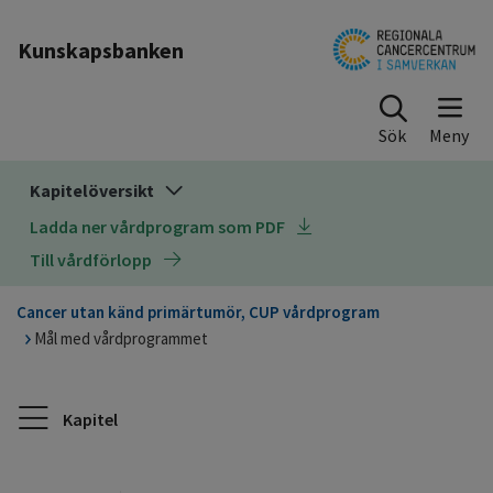
Till sidinnehåll
Kunskapsbanken
Sök
Kapitelöversikt
Ladda ner vårdprogram som PDF
Till vårdförlopp
Cancer utan känd primärtumör, CUP vårdprogram
Mål med vårdprogrammet
Kapitel