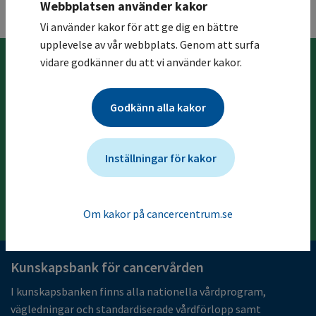
Webbplatsen använder kakor
Till toppen
Vi använder kakor för att ge dig en bättre
upplevelse av vår webbplats. Genom att surfa
vidare godkänner du att vi använder kakor.
Föregående kapitel
Godkänn alla kakor
2 Inledning
Inställningar för kakor
Nästa kapitel
4 Bakgrund och orsaker
Om kakor på cancercentrum.se
Kunskapsbank för cancervården
I kunskapsbanken finns alla nationella vårdprogram,
vägledningar och standardiserade vårdförlopp samt