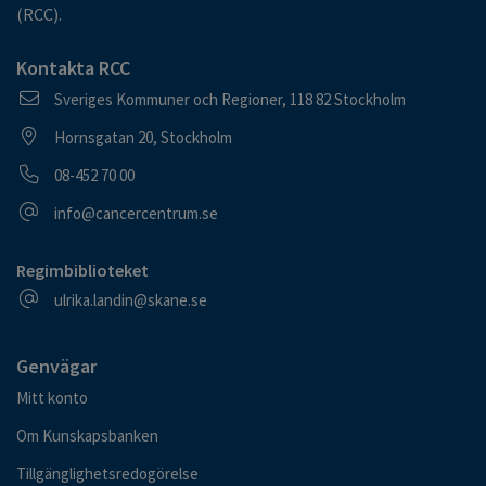
(RCC).
Kontakta RCC
Postadress
Sveriges Kommuner och Regioner, 118 82 Stockholm
Besöksadress
Hornsgatan 20, Stockholm
Telefonnummer
08-452 70 00
E-postadress
info@cancercentrum.se
Regimbiblioteket
E-postadress
ulrika.landin@skane.se
Genvägar
Mitt konto
Om Kunskapsbanken
Tillgänglighetsredogörelse