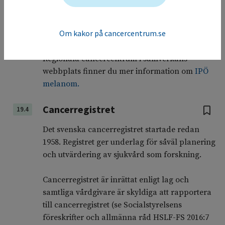
2024) inte nationell täckning och används
framför allt för patienter med avancerad
Om kakor på cancercentrum.se
sjukdom, vilket hittills har försvårat möjligheten
till nationell uppföljning via verktyget. På
Regionala cancercentrum i samverkans
webbplats finner du mer information om
IPÖ
melanom.
Cancerregistret
19.4
Det svenska cancerregistret startade redan
1958. Registret ger underlag för såväl planering
och utvärdering av sjukvård som forskning.
Cancerregistret är inrättat enligt lag och
samtliga vårdgivare är skyldiga att rapportera
till cancerregistret (se Socialstyrelsens
föreskrifter och allmänna råd HSLF-FS 2016:7