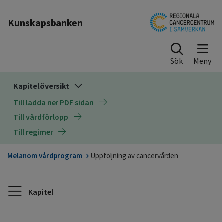
Till sidinnehåll
Kunskapsbanken
Sök
Kapitelöversikt
Till ladda ner PDF sidan
Till vårdförlopp
Till regimer
Melanom vårdprogram
Uppföljning av cancervården
Kapitel