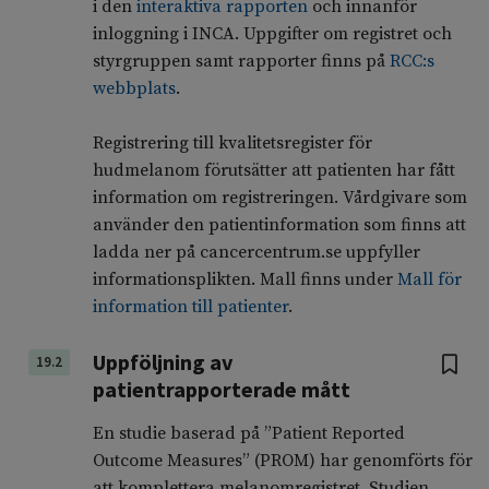
i den
interaktiva rapporten
och innanför
inloggning i INCA. Uppgifter om registret och
styrgruppen samt rapporter finns på
RCC:s
webbplats
.
Registrering till kvalitetsregister för
hudmelanom förutsätter att patienten har fått
information om registreringen. Vårdgivare som
använder den patientinformation som finns att
ladda ner på cancercentrum.se uppfyller
informationsplikten. Mall finns under
Mall för
information till patienter
.
Uppföljning av
19.2
patientrapporterade mått
En studie baserad på ”Patient Reported
Outcome Measures” (PROM) har genomförts för
att komplettera melanomregistret. Studien