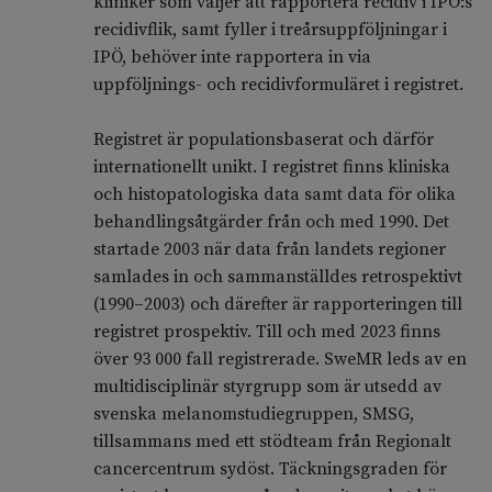
kliniker som väljer att rapportera recidiv i IPÖ:s
recidivflik, samt fyller i treårsuppföljningar i
IPÖ, behöver inte rapportera in via
uppföljnings- och recidivformuläret i registret.
Registret är populationsbaserat och därför
internationellt unikt. I registret finns kliniska
och histopatologiska data samt data för olika
behandlingsåtgärder från och med 1990. Det
startade 2003 när data från landets regioner
samlades in och sammanställdes retrospektivt
(1990–2003) och därefter är rapporteringen till
registret prospektiv. Till och med 2023 finns
över 93 000 fall registrerade. SweMR leds av en
multidisciplinär styrgrupp som är utsedd av
svenska melanomstudiegruppen, SMSG,
tillsammans med ett stödteam från Regionalt
cancercentrum sydöst. Täckningsgraden för