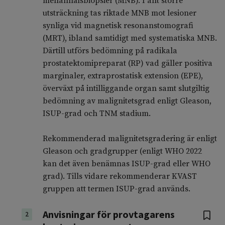
mellannålsbiopsier (MNB). I allt större
utsträckning tas riktade MNB mot lesioner
synliga vid magnetisk resonanstomografi
(MRT), ibland samtidigt med systematiska MNB.
Därtill utförs bedömning på radikala
prostatektomipreparat (RP) vad gäller positiva
marginaler, extraprostatisk extension (EPE),
överväxt på intilliggande organ samt slutgiltig
bedömning av malignitetsgrad enligt Gleason,
ISUP-grad och TNM stadium.
Rekommenderad malignitetsgradering är enligt
Gleason och gradgrupper (enligt WHO 2022
kan det även benämnas ISUP-grad eller WHO
grad). Tills vidare rekommenderar KVAST
gruppen att termen ISUP-grad används.
Anvisningar för provtagarens
2