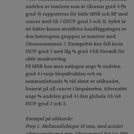
andelen av tumören som är Gleason grad 4 (%
grad 4) rapporteras för både MNB och RP med
cancer med GS 7 (ISUP-grad 2 och 3). Syftet är
att bättre kunna stratifiera handläggningen av
den heterogena gruppen av tumörer med
Gleasonsumman 7. Exempelvis kan fall inom
ISUP-grad 2 med låg % grad 4 bli föremål för
aktiv monitorering.
På MNB kan man antingen ange % andelen
grad 4 i varje biopsifraktion och en
sammanfattande % vid slutet av utlåtandet,
baserat på all cancer i biopsiserien. Alternativt
ange % andelen grad 4 i den globala GS vid
ISUP-grad 2 och 3.
Exempel på utlåtande:
Prep 1. Mellannålsbiopsi 10 mm, med acinärt
adenocarcinom 6 mm, Gleasongrad 3+4 (ca 30%