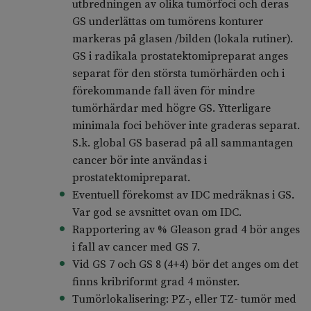
utbredningen av olika tumörfoci och deras
GS underlättas om tumörens konturer
markeras på glasen /bilden (lokala rutiner).
GS i radikala prostatektomipreparat anges
separat för den största tumörhärden och i
förekommande fall även för mindre
tumörhärdar med högre GS. Ytterligare
minimala foci behöver inte graderas separat.
S.k. global GS baserad på all sammantagen
cancer bör inte användas i
prostatektomipreparat.
Eventuell förekomst av IDC medräknas i GS.
Var god se avsnittet ovan om IDC.
Rapportering av % Gleason grad 4 bör anges
i fall av cancer med GS 7.
Vid GS 7 och GS 8 (4+4) bör det anges om det
finns kribriformt grad 4 mönster.
Tumörlokalisering: PZ-, eller TZ- tumör med