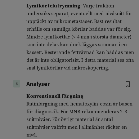
Lymfkörtelutrymning
: Varje fraktion
undersöks separat, eventuellt med nivåsnitt för
upptäckt av mikrometastaser. Bäst resultat
erhålls om samtliga körtlar bäddas var för sig.
Mindre lymfkörtlar (< 4 mm i största diameter)
som inte delas kan dock läggas samman i en
kassett. Resterande fettvävnad kan bäddas men
det är inte obligatoriskt. I detta material ses ofta
små lymfkörtlar vid mikroskopering.
Analyser
4
Konventionell färgning
Rutinfärgning med hematoxylin-eosin är basen
för diagnostik. För MNB rekommenderas 2-3
snittnivåer. För övrigt material är antal
snittnivåer valfritt men i allmänhet räcker en
nivå.