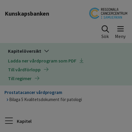
Till sidinnehåll
Kunskapsbanken
Sök
Kapitelöversikt
Ladda ner vårdprogram som PDF
Till vårdförlopp
Till regimer
Prostatacancer vårdprogram
Bilaga 5 Kvalitetsdokument för patologi
Kapitel