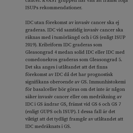
cancer. KVAST gruppen har valt att främst följa
ISUPs rekommendationer.
IDC utan förekomst av invasiv cancer ska ej
graderas. IDC vid samtidig invasiv cancer ska
räknas med i tumörlängd och i GS (enligt ISUP
2019). Kribriform IDC graderas som
Gleasongrad 4 medan solid IDC eller IDC med
comedonekros graderas som Gleasongrad 5.
Det ska anges i utlåtandet att det finns
förekomst av IDC då det har prognostisk
signifikans oberoende av GS. Immunhistokemi
för basalceller bör göras om det inte är någon
säker invasiv cancer eller om medräkning av
IDC i GS ändrar GS, främst vid GS 6 och GS 7
(enligt GUPS och ISUP). I dessa fall är det
viktigt att det tydligt framgår av utlåtandet att
IDC medräknats i GS.