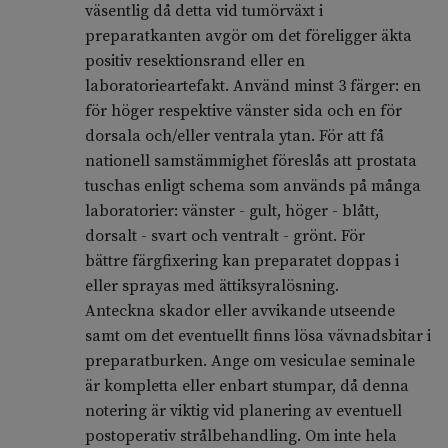
väsentlig då detta vid tumörväxt i
preparatkanten avgör om det föreligger äkta
positiv resektionsrand eller en
laboratorieartefakt. Använd minst 3 färger: en
för höger respektive vänster sida och en för
dorsala och/eller ventrala ytan. För att få
nationell samstämmighet föreslås att prostata
tuschas enligt schema som används på många
laboratorier: vänster - gult, höger - blått,
dorsalt - svart och ventralt - grönt. För
bättre färgfixering kan preparatet doppas i
eller sprayas med ättiksyralösning.
Anteckna skador eller avvikande utseende
samt om det eventuellt finns lösa vävnadsbitar i
preparatburken. Ange om vesiculae seminale
är kompletta eller enbart stumpar, då denna
notering är viktig vid planering av eventuell
postoperativ strålbehandling. Om inte hela