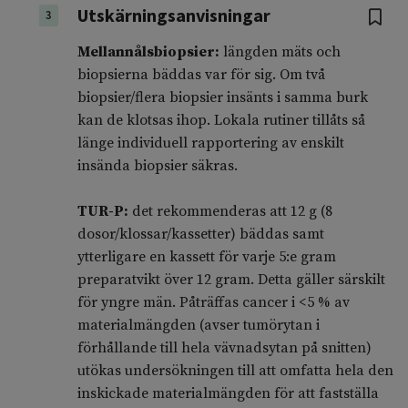
Utskärningsanvisningar
3
Mellannålsbiopsier:
längden mäts och
biopsierna bäddas var för sig. Om två
biopsier/flera biopsier insänts i samma burk
kan de klotsas ihop. Lokala rutiner tillåts så
länge individuell rapportering av enskilt
insända biopsier säkras.
TUR-P:
det rekommenderas att 12 g (8
dosor/klossar/kassetter) bäddas samt
ytterligare en kassett för varje 5:e gram
preparatvikt över 12 gram. Detta gäller särskilt
för yngre män. Påträffas cancer i <5 % av
materialmängden (avser tumörytan i
förhållande till hela vävnadsytan på snitten)
utökas undersökningen till att omfatta hela den
inskickade materialmängden för att fastställa