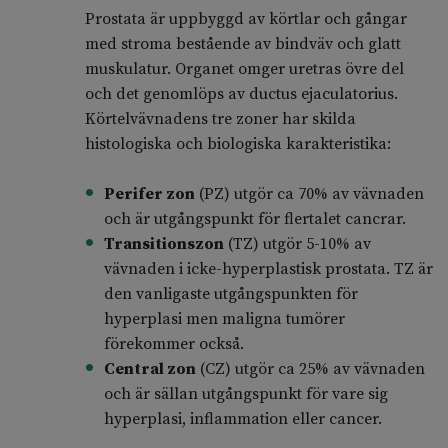
Prostata är uppbyggd av körtlar och gångar
med stroma bestående av bindväv och glatt
muskulatur. Organet omger uretras övre del
och det genomlöps av ductus ejaculatorius.
Körtelvävnadens tre zoner har skilda
histologiska och biologiska karakteristika:
Perifer zon
(PZ) utgör ca 70% av vävnaden
och är utgångspunkt för flertalet cancrar.
Transitionszon
(TZ) utgör 5-10% av
vävnaden i icke-hyperplastisk prostata. TZ är
den vanligaste utgångspunkten för
hyperplasi men maligna tumörer
förekommer också.
Central zon
(CZ) utgör ca 25% av vävnaden
och är sällan utgångspunkt för vare sig
hyperplasi, inflammation eller cancer.