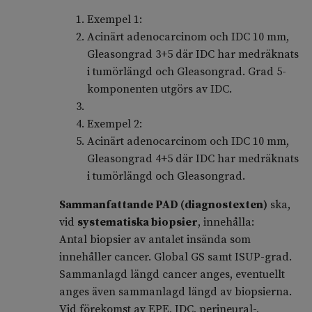
Exempel 1:
Acinärt adenocarcinom och IDC 10 mm,
Gleasongrad 3+5 där IDC har medräknats
i tumörlängd och Gleasongrad. Grad 5-
komponenten utgörs av IDC.
Exempel 2:
Acinärt adenocarcinom och IDC 10 mm,
Gleasongrad 4+5 där IDC har medräknats
i tumörlängd och Gleasongrad.
Sammanfattande PAD (diagnostexten)
ska,
vid
systematiska biopsier
, innehålla:
Antal biopsier av antalet insända som
innehåller cancer. Global GS samt ISUP-grad.
Sammanlagd längd cancer anges, eventuellt
anges även sammanlagd längd av biopsierna.
Vid förekomst av EPE, IDC, perineural-,