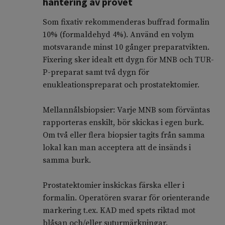
hantering av provet
Som fixativ rekommenderas buffrad formalin
10% (formaldehyd 4%). Använd en volym
motsvarande minst 10 gånger preparatvikten.
Fixering sker idealt ett dygn för MNB och TUR-
P-preparat samt två dygn för
enukleationspreparat och prostatektomier.
Mellannålsbiopsier: Varje MNB som förväntas
rapporteras enskilt, bör skickas i egen burk.
Om två eller flera biopsier tagits från samma
lokal kan man acceptera att de insänds i
samma burk.
Prostatektomier inskickas färska eller i
formalin. Operatören svarar för orienterande
markering t.ex. KAD med spets riktad mot
blåsan och/eller suturmärkningar.