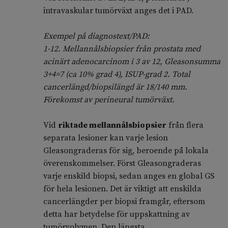
intravaskular tumörväxt anges det i PAD.
Exempel på diagnostext/PAD:
1-12. Mellannålsbiopsier från prostata med
acinärt adenocarcinom i 3 av 12, Gleasonsumma
3+4=7 (ca 10% grad 4), ISUP-grad 2. Total
cancerlängd/biopsilängd är 18/140 mm.
Förekomst av perineural tumörväxt.
Vid
riktade mellannålsbiopsier
från flera
separata lesioner kan varje lesion
Gleasongraderas för sig, beroende på lokala
överenskommelser. Först Gleasongraderas
varje enskild biopsi, sedan anges en global GS
för hela lesionen. Det är viktigt att enskilda
cancerlängder per biopsi framgår, eftersom
detta har betydelse för uppskattning av
tumörvolymen. Den längsta