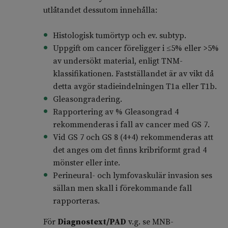
utlåtandet dessutom innehålla:
Histologisk tumörtyp och ev. subtyp.
Uppgift om cancer föreligger i ≤5% eller >5%
av undersökt material, enligt TNM-
klassifikationen. Fastställandet är av vikt då
detta avgör stadieindelningen T1a eller T1b.
Gleasongradering.
Rapportering av % Gleasongrad 4
rekommenderas i fall av cancer med GS 7.
Vid GS 7 och GS 8 (4+4) rekommenderas att
det anges om det finns kribriformt grad 4
mönster eller inte.
Perineural- och lymfovaskulär invasion ses
sällan men skall i förekommande fall
rapporteras.
För
Diagnostext/PAD
v.g. se MNB-