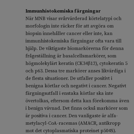
Immunhistokemiska färgningar
När MNB visar svårvärderad körtelatypi och
morfologin inte räcker för att avgöra om
biopsin innehåller cancer eller inte, kan
immunhistokemiska färgningar ofta vara till
hjälp. De viktigaste biomarkörerna för denna
frågeställning är basalcellsmarkörer, som
högmolekylärt keratin (CK34β12), cytokeratin 5
och p63. Dessa tre markörer anses likvärdiga i
de flesta situationer. De utfaller positivt i
benigna körtlar och negativt i cancer. Negativt
färgningsutfall i enstaka körtlar ska inte
övertolkas, eftersom detta kan förekomma även
i benign vävnad. Det finns också markörer som
är positiva i cancer. Den vanligaste är alfa-
metylacyl-CoA-racemas (AMACR, antikropp
mot det cytoplasmatiska proteinet p504S).