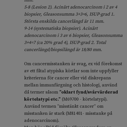
mm.
5-8 (Lesion 2). Acinärt adenocarcinom i 2 av 4
biopsier, Gleasonsumma 3+3=6, ISUP-grad 1.
Största enskilda cancerlängd är 11 mm.
9-14 (systematiska biopsier). Acinärt
adenocarcinom i 3 av 6 biopsier, Gleasonsumma
3+4=7 (ca 20% grad 4), ISUP-grad 2. Total
cancerlängd/biopsilängd är 18/80 mm.
Om cancermisstanken är svag, ex vid förekomst
av ett fåtal atypiska körtlar som inte uppfyller
kriterierna för cancer eller vid diskrepans
mellan immunfärgning och histologi, använd
då termer såsom
”oklart fynd/svårvärderad
körtelatypi etc.”
(M69700 - körtelatypi).
Använd termen ”misstänkt cancer” om
misstanken är stark (M81401- misstanke på
adenocarcinom).