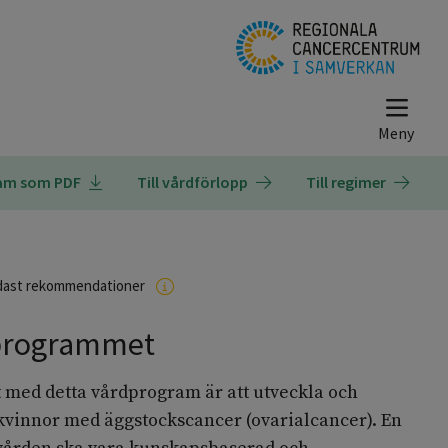
ram som PDF
Till vårdförlopp
Till regimer
dast rekommendationer
programmet
 med detta vårdprogram är att utveckla och
 kvinnor med äggstockscancer (ovarialcancer). En