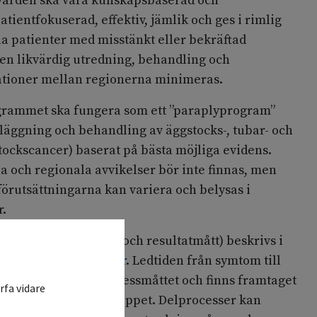
t vården ska vara kunskapsbaserad och
tientfokuserad, effektiv, jämlik och ges i rimlig
lla patienter med misstänkt eller bekräftad
 en likvärdig utredning, behandling och
riationer mellan regionerna minimeras.
grammet ska fungera som ett ”paraplyprogram”
läggning och behandling av äggstocks-, tubar- och
tockscancer) baserat på bästa möjliga evidens.
a och regionala avvikelser bör inte finnas, men
förutsättningarna kan variera och belysas i
r.
indikatorer (process- och resultatmått) beskrivs i
ikatorer och målnivåer
. Ledtiden från symtom till
det väsentligaste processmåttet och finns framtaget
rfa vidare
ndardiserade vårdförloppet. Delprocesser kan