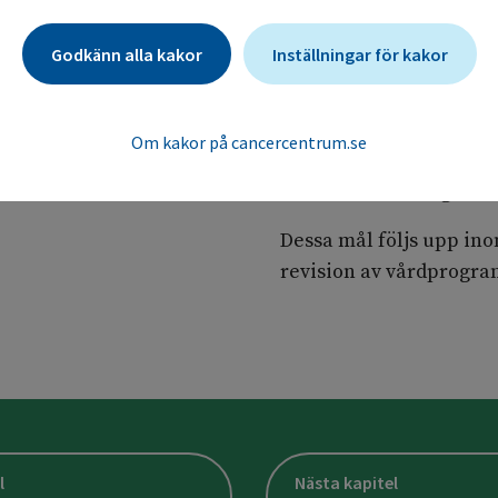
definieras och mätas, s
misstänkt äggstockscanc
Godkänn alla kakor
Inställningar för kakor
kirurgisk eller antitu
rekommenderas att ledt
primärkirurgi inte över
Om kakor på cancercentrum.se
behandling inte översk
inleds inom 28 dagar ef
Dessa mål följs upp ino
revision av vårdprogr
l
Nästa kapitel