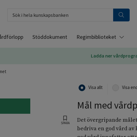
Sök i hela kunskapsbanken
årdförlopp
Stöddokument
Regimbiblioteket
Ladda ner vårdprog
met
Visa allt
Visa en
Mål med vård
Det övergripande målet
SPARA
bedriva en god vård av