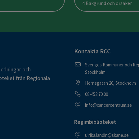
4 Bakgrund och orsaker
Kontakta RCC
Postadress
Sveriges Kommuner och Reg
ledningar och
Stockholm
oteket från Regionala
Besöksadress
Hornsgatan 20, Stockholm
Telefonnummer
08-452 70 00
E-postadress
info@cancercentrum.se
Regimbiblioteket
E-postadress
ulrika.landin@skane.se