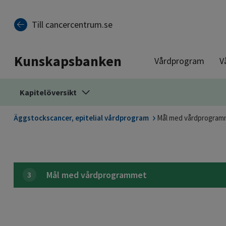
Till sidinnehåll
Till cancercentrum.se
Kunskapsbanken
Vårdprogram
V
Kapitelöversikt
Äggstockscancer, epitelial vårdprogram
Mål med vårdprogram
Mål med vårdprogrammet
3