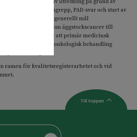
åsom tiden från start av utredning på grund av
er till diagnostiskt ingrepp, PAD-svar och start av
moral behandling. Som generellt mål
iden från misstanke om äggstockscancer till
skrider 24 dagar eller att primär medicinsk
rider 22 dagar och att onkologisk behandling
ter primärkirurgi.
m ramen för kvalitetsregisterarbetet och vid
ammet.
Till toppen