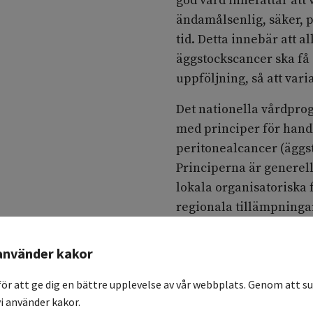
god vård innefattar at
ändamålsenlig, säker, pa
tid. Detta innebär att a
äggstockscancer ska få
uppföljning, så att va
Det nationella vårdpro
med principer för hand
peritonealcancer (äggs
Principerna är generell
lokala organisatoriska 
regionala tillämpninga
Målnivåer för kvalitets
använder kakor
kapitel 21 Kvalitetsind
start av behandling är 
för att ge dig en bättre upplevelse av vår webbplats. Genom att su
och beskrivet i det sta
i använder kakor.