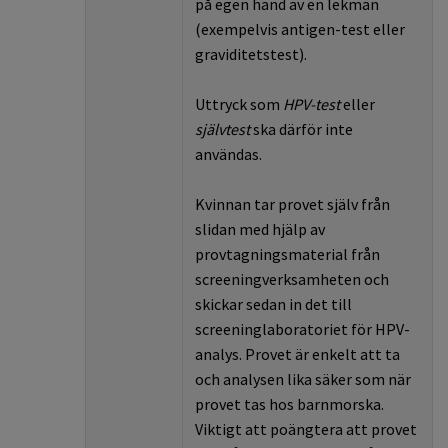
på egen hand av en lekman
(exempelvis antigen-test eller
graviditetstest).
Uttryck
som
HPV-test
eller
självtest
ska
därför
inte
användas.
Kvinnan tar provet själv från
slidan med hjälp av
provtagningsmaterial från
screeningverksamheten och
skickar sedan in det till
screeninglaboratoriet för HPV-
analys.
Provet
är
enkelt
att
ta
och
analysen
lika
säker som när
provet tas hos barnmorska.
Viktigt att poängtera att provet