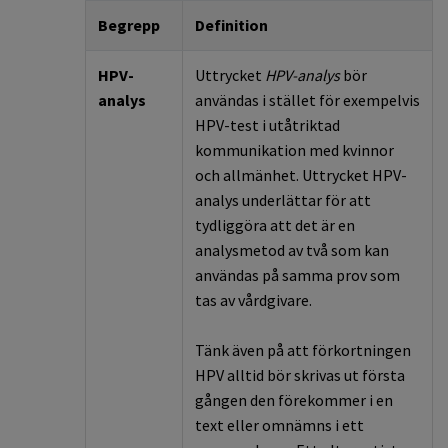
Begrepp
Definition
HPV-
Uttrycket
HPV-analys
bör
analys
användas
i
stället
för
exempelvis
HPV-test i utåtriktad
kommunikation med kvinnor
och allmänhet.
Uttrycket
HPV-
analys underlättar för att
tydliggöra att det är en
analysmetod av två som kan
användas på samma prov som
tas av vårdgivare.
Tänk även på att förkortningen
HPV alltid bör skrivas ut första
gången
den
förekommer
i
en
text
eller omnämns
i
ett