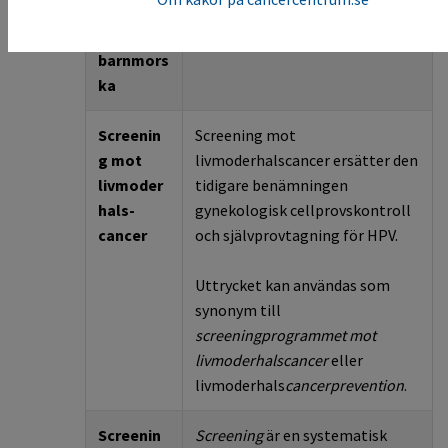
Provtagn
livmoderhalsen av vårdgivare.
ing hos
barnmors
ka
Screenin
Screening mot
g mot
livmoderhalscancer
ersätter den
livmoder
tidigare benämningen
hals-
gynekologisk cellprovskontroll
cancer
och självprovtagning
för
HPV.
Uttrycket
kan användas som
synonym till
screeningprogrammet mot
livmoderhalscancer
eller
livmoderhals
cancerprevention
.
Screenin
Screening
är en systematisk