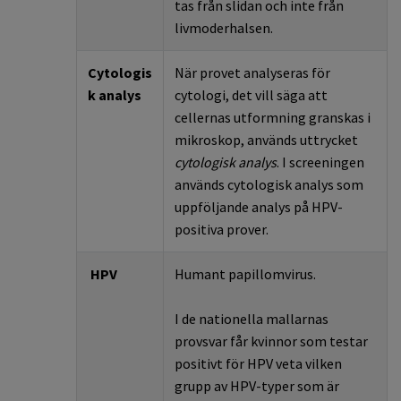
tas från slidan och inte från
livmoderhalsen.
Cytologis
När
provet
analyseras
för
k
analys
cytologi,
det
vill
säga
att
cellernas utformning granskas i
mikroskop, används uttrycket
cytologisk analys
. I screeningen
används cytologisk analys som
uppföljande analys på HPV-
positiva prover.
HPV
Humant papillomvirus.
I
de
nationella mallarnas
provsvar får kvinnor som testar
positivt för HPV veta vilken
grupp av HPV-typer som är