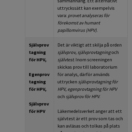
sammanhang. Ett alternativt
uttryckssätt kan exempelvis
vara:
provet analyseras för
förekomst av humant
papillomvirus (HPV)
.
Självprov
Det
är
viktigt
att
skilja
på
orden
tagning
självprov
,
självprovtagning
och
för HPV,
självtest
. Inom screeningen
skickas prov till laboratorium
Egenprov
för analys, därför används
tagning
uttrycken
självprovtagning för
för HPV,
HPV
,
egenprovtagning för HPV
och
självprov för HPV
.
Självprov
för
HPV
Läkemedelsverket
anger
att
ett
självtest
är
ett
prov
som
tas och
kan avläsas och tolkas på plats