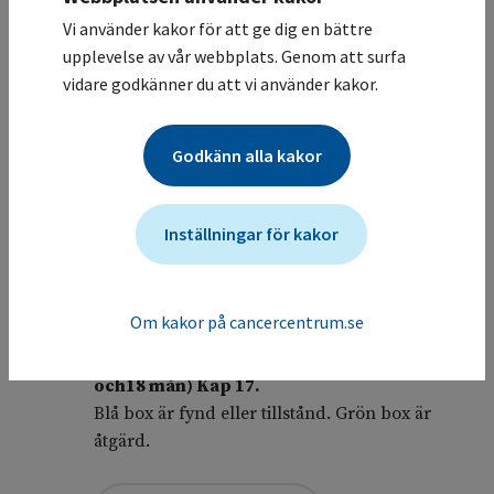
Det finns inga studier som anger vad som bör
utföras vid uppföljande kolposkopi efter
Vi använder kakor för att ge dig en bättre
behandling med cytologiska avvikelser
upplevelse av vår webbplats. Genom att surfa
och/eller persisterande HPV-infektion, utan
vidare godkänner du att vi använder kakor.
gynekologen måste avgöra vad som är lämpligt.
Vi rekommenderar nytt cellprov med
Godkänn alla kakor
dubbelanalys, kolposkopi med biopsier från
suspekta områden och eventuell cervixabrasio
vid indikation. Vidare uppföljning och/eller
Inställningar för kakor
behandling får bedömas utifrån svar på HPV,
cytologi och histopatologisk undersökning.
Om kakor på cancercentrum.se
Flödesschema 6a.
Svar behandlingskontroll
på gynmottagning HSIL (6 mån) och AIS (6
och18 mån) Kap 17.
Blå box är fynd eller tillstånd. Grön box är
åtgärd.