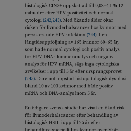
histologisk CIN3+ uppskattad till 0,08–4,1 % 12
månader efter HPV-positivitet och normal
cytologi
(
242
,
243
)
. Med ökande ålder ökar
risken för livmoderhalscancer hos kvinnor med
persisterande HPV-infektion
(
244
)
. I en
långtidsuppföljning av 165 kvinnor 60–65 år,
som hade normal cytologi och positiv analys
för HPV-DNA i luminexanalys och negativ
analys för HPV-mRNA, sågs inga cytologiska
avvikelser i upp till 5 år efter ursprungsprovet
(
245
)
. Däremot uppstod histopatologisk dysplasi
bland 10 av 103 kvinnor med både positiv
mRNA och DNA-analys inom 5 år.
En tidigare svensk studie har visat en ökad risk
för livmoderhalscancer efter behandling av
histologisk HSIL i upp till 25 år efter
behandling, speciellt hos kvinnor över 70 år.