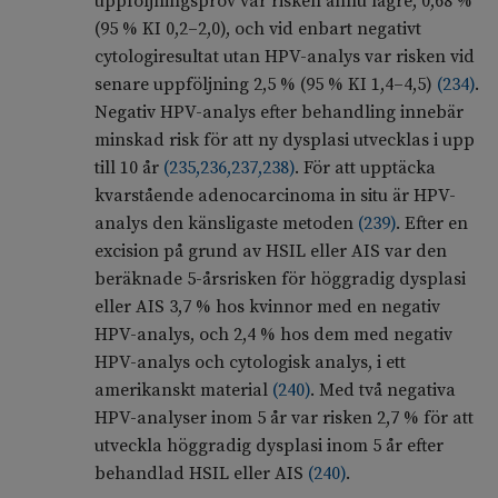
uppföljningsprov var risken ännu lägre, 0,68 %
(95 % KI 0,2–2,0), och vid enbart negativt
cytologiresultat utan HPV-analys var risken vid
senare uppföljning 2,5 % (95 % KI 1,4–4,5)
(
234
)
.
Negativ HPV-analys efter behandling innebär
minskad risk för att ny dysplasi utvecklas i upp
till 10 år
(
235
,
236
,
237
,
238
)
. För att upptäcka
kvarstående adenocarcinoma in situ är HPV-
analys den känsligaste metoden
(
239
)
. Efter en
excision på grund av HSIL eller AIS var den
beräknade 5-årsrisken för höggradig dysplasi
eller AIS 3,7 % hos kvinnor med en negativ
HPV-analys, och 2,4 % hos dem med negativ
HPV-analys och cytologisk analys, i ett
amerikanskt material
(
240
)
. Med två negativa
HPV-analyser inom 5 år var risken 2,7 % för att
utveckla höggradig dysplasi inom 5 år efter
behandlad HSIL eller AIS
(
240
)
.