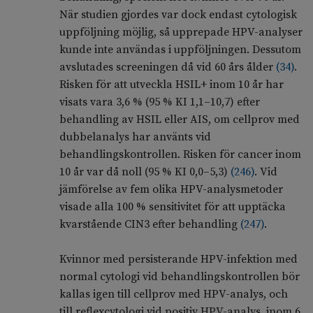
När studien gjordes var dock endast cytologisk
uppföljning möjlig, så upprepade HPV-analyser
kunde inte användas i uppföljningen. Dessutom
avslutades screeningen då vid 60 års ålder
(
34
)
.
Risken för att utveckla HSIL+ inom 10 år har
visats vara 3,6 % (95 % KI 1,1–10,7) efter
behandling av HSIL eller AIS, om cellprov med
dubbelanalys har använts vid
behandlingskontrollen. Risken för cancer inom
10 år var då noll (95 % KI 0,0–5,3)
(
246
)
. Vid
jämförelse av fem olika HPV-analysmetoder
visade alla 100 % sensitivitet för att upptäcka
kvarstående CIN3 efter behandling
(
247
)
.
Kvinnor med persisterande HPV-infektion med
normal cytologi vid behandlingskontrollen bör
kallas igen till cellprov med HPV-analys, och
till reflexcytologi vid positiv HPV-analys, inom 6