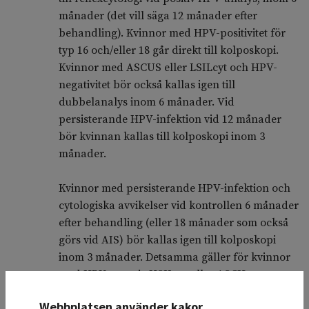
månader (det vill säga 12 månader efter
behandling). Kvinnor med HPV-positivitet för
typ 16 och/eller 18 går direkt till kolposkopi.
Kvinnor med ASCUS eller LSILcyt och HPV-
negativitet bör också kallas igen till
dubbelanalys inom 6 månader. Vid
persisterande HPV-infektion vid 12 månader
bör kvinnan kallas till kolposkopi inom 3
månader.
Kvinnor med persisterande HPV-infektion och
cytologiska avvikelser vid kontrollen 6 månader
efter behandling (eller 18 månader som också
görs vid AIS) bör kallas igen till kolposkopi
inom 3 månader. Detsamma gäller för kvinnor
med HPV-negativ HSILcyt eller ASCH.
Webbplatsen använder kakor