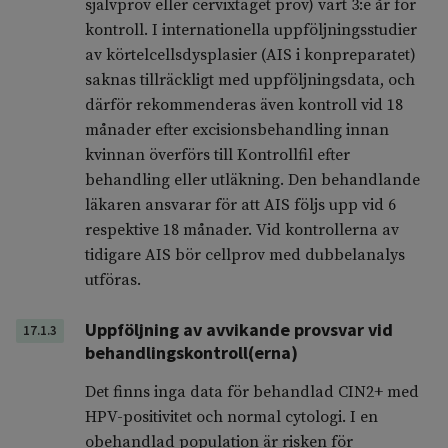
självprov eller cervixtaget prov) vart 3:e år för
kontroll. I internationella uppföljningsstudier
av körtelcellsdysplasier (AIS i konpreparatet)
saknas tillräckligt med uppföljningsdata, och
därför rekommenderas även kontroll vid 18
månader efter excisionsbehandling innan
kvinnan överförs till Kontrollfil efter
behandling eller utläkning. Den behandlande
läkaren ansvarar för att AIS följs upp vid 6
respektive 18 månader. Vid kontrollerna av
tidigare AIS bör cellprov med dubbelanalys
utföras.
Uppföljning av avvikande provsvar vid
17.1.3
behandlingskontroll(erna)
Det finns inga data för behandlad CIN2+ med
HPV-positivitet och normal cytologi. I en
obehandlad population är risken för