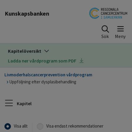
Till sidinnehåll
Kunskapsbanken
Sök
Kapitelöversikt
Ladda ner vårdprogram som PDF
Livmoderhalscancerprevention vårdprogram
Uppföljning efter dysplasibehandling
Kapitel
Visa allt
Visa endast rekommendationer