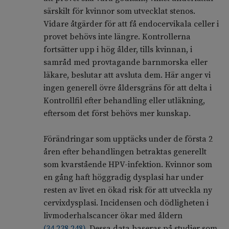
särskilt för kvinnor som utvecklat stenos.
Vidare åtgärder för att få endocervikala celler i
provet behövs inte längre. Kontrollerna
fortsätter upp i hög ålder, tills kvinnan, i
samråd med provtagande barnmorska eller
läkare, beslutar att avsluta dem. Här anger vi
ingen generell övre åldersgräns för att delta i
Kontrollfil efter behandling eller utläkning,
eftersom det först behövs mer kunskap.
Förändringar som upptäcks under de första 2
åren efter behandlingen betraktas generellt
som kvarstående HPV-infektion. Kvinnor som
en gång haft höggradig dysplasi har under
resten av livet en ökad risk för att utveckla ny
cervixdysplasi. Incidensen och dödligheten i
livmoderhalscancer ökar med åldern
(
34
,
238
,
248
)
. Dessa data baseras på studier som