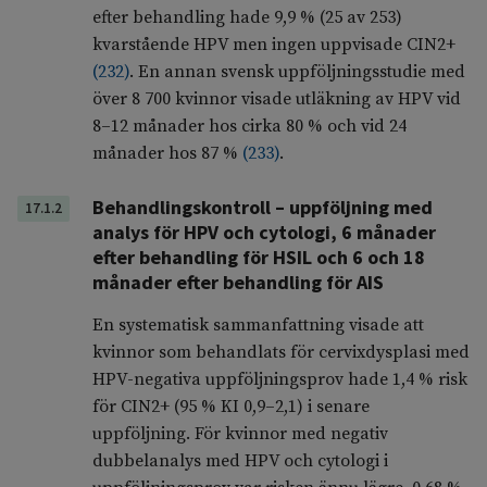
efter behandling hade 9,9 % (25 av 253)
kvarstående HPV men ingen uppvisade CIN2+
(
232
)
. En annan svensk uppföljningsstudie med
över 8 700 kvinnor visade utläkning av HPV vid
8–12 månader hos cirka 80 % och vid 24
månader hos 87 %
(
233
)
.
Behandlingskontroll – uppföljning med
17.1.2
analys för HPV och cytologi, 6 månader
efter behandling för HSIL och 6 och 18
månader efter behandling för AIS
En systematisk sammanfattning visade att
kvinnor som behandlats för cervixdysplasi med
HPV-negativa uppföljningsprov hade 1,4 % risk
för CIN2+ (95 % KI 0,9–2,1) i senare
uppföljning. För kvinnor med negativ
dubbelanalys med HPV och cytologi i