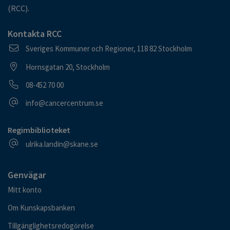
(RCC).
Kontakta RCC
Postadress
Sveriges Kommuner och Regioner, 118 82 Stockholm
Besöksadress
Hornsgatan 20, Stockholm
Telefonnummer
08-452 70 00
E-postadress
info@cancercentrum.se
Regimbiblioteket
E-postadress
ulrika.landin@skane.se
Genvägar
Mitt konto
Om Kunskapsbanken
Tillgänglighetsredogörelse