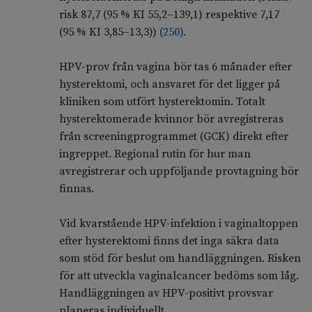
risk 87,7 (95 % KI 55,2–139,1) respektive 7,17
(95 % KI 3,85–13,3))
(
250
)
.
HPV-prov från vagina bör tas 6 månader efter
hysterektomi, och ansvaret för det ligger på
kliniken som utfört hysterektomin. Totalt
hysterektomerade kvinnor bör avregistreras
från screeningprogrammet (GCK) direkt efter
ingreppet. Regional rutin för hur man
avregistrerar och uppföljande provtagning bör
finnas.
Vid kvarstående HPV-infektion i vaginaltoppen
efter hysterektomi finns det inga säkra data
som stöd för beslut om handläggningen. Risken
för att utveckla vaginalcancer bedöms som låg.
Handläggningen av HPV-positivt provsvar
planeras individuellt.