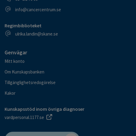
E-postadress
info@cancercentrum.se
Regimbiblioteket
E-postadress
ulrika.landin@skane.se
Genvägar
Mitt konto
Om Kunskapsbanken
Tillgänglighetsredogörelse
Kakor
Kunskapsstöd inom övriga diagnoser
vardpersonal.1177.se