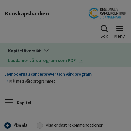
Till sidinnehåll
Kunskapsbanken
Sök
Kapitelöversikt
Ladda ner vårdprogram som PDF
Livmoderhalscancerprevention vårdprogram
Mål med vårdprogrammet
Kapitel
Visa allt
Visa endast rekommendationer