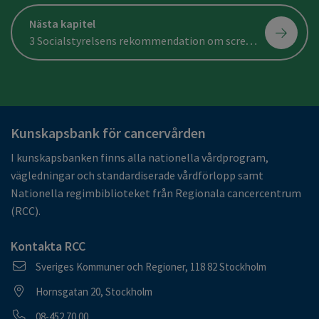
Nästa kapitel
3 Socialstyrelsens rekommendation om screening för livmoderhalscancer
Kunskapsbank för cancervården
I kunskapsbanken finns alla nationella vårdprogram,
vägledningar och standardiserade vårdförlopp samt
Nationella regimbiblioteket från Regionala cancercentrum
(RCC).
Kontakta RCC
Postadress
Sveriges Kommuner och Regioner, 118 82 Stockholm
Besöksadress
Hornsgatan 20, Stockholm
Telefonnummer
08-452 70 00