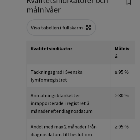
Kvalitetsindikatorer och
målnivåer
Visa tabellen i fullskärm
Kvalitetsindikator
Målniv
å
Täckningsgrad i
Svenska
≥ 95 %
lymfomregistret
Anmälningsblanketter
≥ 80 %
inrapporterade i registret 3
månader efter diagnosdatum
Andel med max 2 månader från
≥ 95 %
diagnosdatum till beslut om