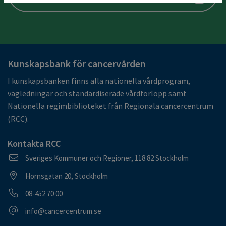
Kunskapsbank för cancervården
I kunskapsbanken finns alla nationella vårdprogram,
vägledningar och standardiserade vårdförlopp samt
Nationella regimbiblioteket från Regionala cancercentrum
(RCC).
Kontakta RCC
Postadress
Sveriges Kommuner och Regioner, 118 82 Stockholm
Besöksadress
Hornsgatan 20, Stockholm
Telefonnummer
08-452 70 00
E-postadress
info@cancercentrum.se