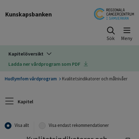
Till sidinnehåll
Kunskapsbanken
Sök
Kapitelöversikt
Ladda ner vårdprogram som PDF
Hudlymfom vårdprogram
Kvalitetsindikatorer och målnivåer
Kapitel
Visa allt
Visa endast rekommendationer