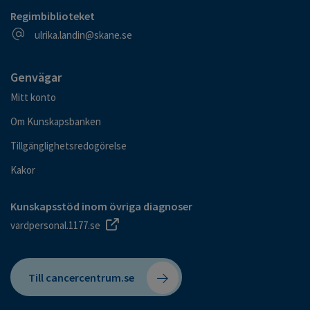
Regimbiblioteket
E-postadress
ulrika.landin@skane.se
Genvägar
Mitt konto
Om Kunskapsbanken
Tillgänglighetsredogörelse
Kakor
Kunskapsstöd inom övriga diagnoser
vardpersonal.1177.se
Till cancercentrum.se