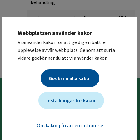
behandling
Andel patienter med stadium
≥ 95 %
enligt TNM-B utförd vid
mycosis
Webbplatsen använder kakor
fungoides
Vi använder kakor för att ge dig en bättre
upplevelse av vår webbplats. Genom att surfa
vidare godkänner du att vi använder kakor.
Till toppen
Godkänn alla kakor
Inställningar för kakor
Föregående kapitel
21 Kvalitetsregister
Om kakor på cancercentrum.se
Nästa kapitel
23 Referenser