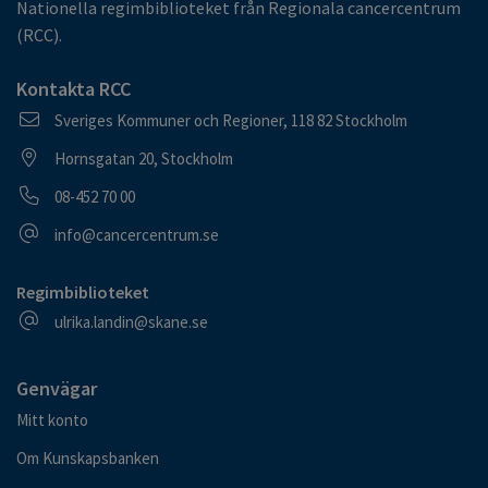
Nationella regimbiblioteket från Regionala cancercentrum
(RCC).
Kontakta RCC
Postadress
Sveriges Kommuner och Regioner, 118 82 Stockholm
Besöksadress
Hornsgatan 20, Stockholm
Telefonnummer
08-452 70 00
E-postadress
info@cancercentrum.se
Regimbiblioteket
E-postadress
ulrika.landin@skane.se
Genvägar
Mitt konto
Om Kunskapsbanken