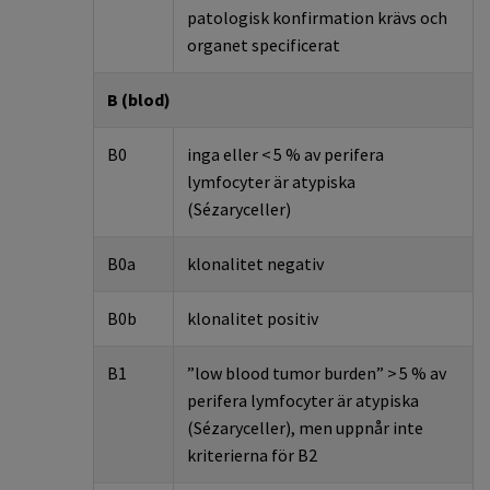
patologisk konfirmation krävs och
organet specificerat
B (blod)
B0
inga eller
< 5
% av perifera
lymfocyter är atypiska
(
Sézaryceller
)
B0a
klonalitet negativ
B0b
klonalitet positiv
B1
”
low
blood
tumor
burden
” >
5 % av
perifera lymfocyter är atypiska
(
Sézaryceller
), men uppnår inte
kriterierna för B2