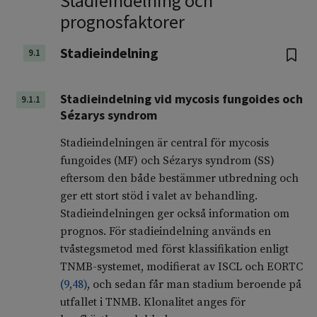
Stadieindelning och
prognosfaktorer
Stadieindelning
9.1
Stadieindelning vid mycosis fungoides och
9.1.1
Sézarys syndrom
Stadieindelningen är central för mycosis
fungoides (MF) och Sézarys syndrom (SS)
eftersom den både bestämmer utbredning och
ger ett stort stöd i valet av behandling.
Stadieindelningen ger också information om
prognos. För stadieindelning används en
tvåstegsmetod med först klassifikation enligt
TNMB-systemet, modifierat av ISCL och EORTC
(
9
,
48
)
, och sedan får man stadium beroende på
utfallet i TNMB. Klonalitet anges för