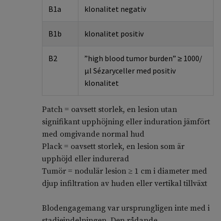
B1a
klonalitet negativ
B1b
klonalitet positiv
B2
”
high
blood
tumor
burden
” ≥ 1000/
μ
l
Sézaryceller
med positiv
klonalitet
Patch = oavsett storlek, en lesion utan
signifikant upphöjning eller induration jämfört
med omgivande normal hud
Plack = oavsett storlek, en lesion som är
upphöjd eller indurerad
Tumör = nodulär lesion ≥ 1 cm i diameter med
djup infiltration av huden eller vertikal tillväxt
Blodengagemang var ursprungligen inte med i
stadieindelningen. Den rådande