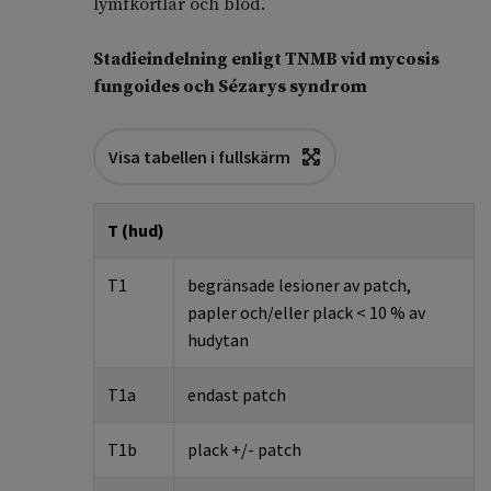
lymfkörtlar och blod.
Stadieindelning enligt TNMB vid mycosis
fungoides och Sézarys syndrom
Visa tabellen i fullskärm
T (hud)
T1
begränsade lesioner av
patch
,
papler
och/eller plack
< 10
% av
hudytan
T1a
endast
patch
T1b
plack +/-
patch