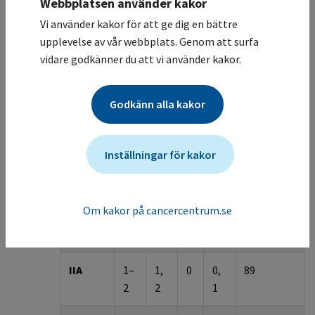
Webbplatsen använder kakor
Stadium och prognos vid mycosis fungoides
och Sézarys syndrom
(
5
,
7
,
49
,
50
,
51
,
52
,
53
)
Vi använder kakor för att ge dig en bättre
upplevelse av vår webbplats. Genom att surfa
vidare godkänner du att vi använder kakor.
Visa tabellen i fullskärm
Godkänn alla kakor
Stadiu
T
N
M
B
5-års DSS
m
%
Inställningar för kakor
IA
1
0
0
0,
98
1
Om kakor på cancercentrum.se
IB
2
0
0
0,
89
1
IIA
1
–
1,
0
0,
89
2
2
1