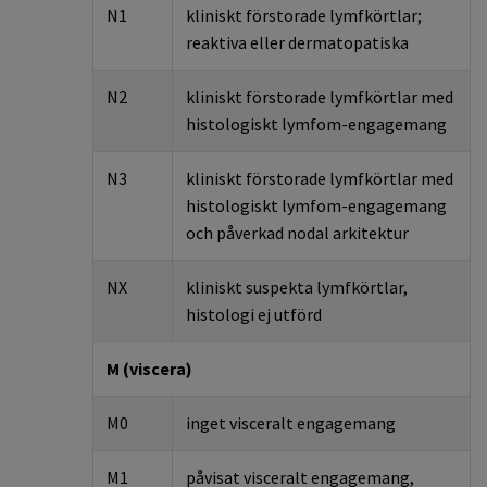
N1
kliniskt förstorade lymfkörtlar;
reaktiva eller
dermatopatiska
N2
kliniskt förstorade lymfkörtlar med
histologiskt lymfom-engagemang
N3
k
liniskt förstorade lymfkörtlar med
histologiskt lymfom-engagemang
och påverkad
nodal
arkitektur
NX
kliniskt suspekta lymfkörtlar,
histologi ej utförd
M (
viscera
)
M0
inget
visceralt
engagemang
M1
påvisat
visceralt
engagemang,