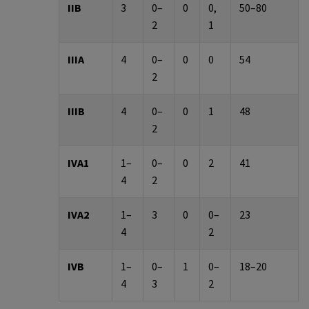
IIB
3
0
–
0
0,
50
–
80
2
1
IIIA
4
0
–
0
0
54
2
IIIB
4
0
–
0
1
48
2
IVA1
1
–
0
–
0
2
41
4
2
IVA2
1
–
3
0
0
–
23
4
2
IVB
1
–
0
–
1
0
–
1
8
–
20
4
3
2