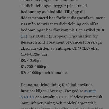
stadieindelningen bygger på manuell
bedömning av blodbild. Tillgång till
flödescytometri har förfinat diagnostiken, men i
viss mån försvårat stadieindelning och olika
bedömningar har förekommit. I en artikel 2018
(
11
)
har EORTC (European Organisation for
Research and Treatment of Cancer) föreslagit
absoluta värden av antingen CD4+CD7- eller
CD4+CD26- där
B0: < 250/µl
B1: 250–1000/µl
B2: ≥ 1000/µl och klonalitet
Denna stadieindelning för blod används
huvudsakligen i Sverige. Var god se
avsnitt
8.4.1.1.1
och avsnitt 8.4.1.2.1 Flödescytometrisk
immunfenotypning och molekylärgenetisk