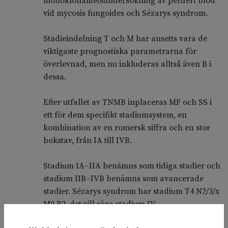
monoklonalitetsundersökning av perifert blod
vid mycosis fungoides och Sézarys syndrom.
Stadieindelning T och M har ansetts vara de
viktigaste prognostiska parametrarna för
överlevnad, men nu inkluderas alltså även B i
dessa.
Efter utfallet av TNMB inplaceras MF och SS i
ett för dem specifikt stadiumsystem, en
kombination av en romersk siffra och en stor
bokstav, från IA till IVB.
Stadium IA–IIA benämns som tidiga stadier och
stadium IIB–IVB benämns som avancerade
stadier. Sézarys syndrom har stadium T4 N2/3/x
M0 B2, det vill säga stadium IV.