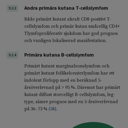
Andra primära kutana T-cellslymfom
9.2.3
Både primärt kutant akralt CD8-positivt T-
cellslymfom och primär kutan småcellig CD4+
Tlymfoproliferativ sjukdom har god prognos
och vanligen lokaliserad manifestation.
Primära kutana B-cellslymfom
9.2.4
Primärt kutant marginalzonslymfom och
primärt kutant follikelcenterlymfom har ett
indolent förlopp med en beräknad 5-
årsöverlevnad på > 95 %. Däremot har primärt
kutant diffust storcelligt B-cellslymfom, leg-
type, sämre prognos med en 5-årsöverlevnad
på 36–73 %
(
58
)
.