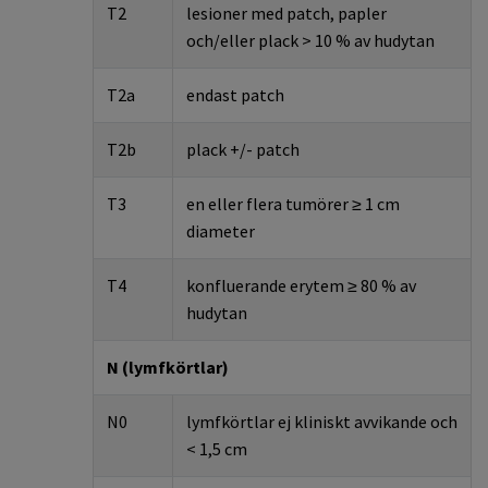
T2
lesioner med
patch
,
papler
och/eller
plack >
10 % av hudyta
n
T2a
endast
patch
T2b
plack +/
-
patch
T3
en eller flera tumörer ≥ 1 cm
diameter
T4
konfluerande
erytem
≥
80
% av
hudytan
N (lymfkörtlar)
N0
lymfkörtlar ej kliniskt avvikande och
< 1
,5 cm