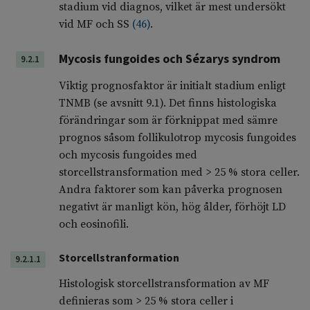
stadium vid diagnos, vilket är mest undersökt
vid MF och SS
(
46
)
.
Mycosis fungoides och Sézarys syndrom
9.2.1
Viktig prognosfaktor är initialt stadium enligt
TNMB (se avsnitt 9.1). Det finns histologiska
förändringar som är förknippat med sämre
prognos såsom follikulotrop mycosis fungoides
och mycosis fungoides med
storcellstransformation med > 25 % stora celler.
Andra faktorer som kan påverka prognosen
negativt är manligt kön, hög ålder, förhöjt LD
och eosinofili.
Storcellstranformation
9.2.1.1
Histologisk storcellstransformation av MF
definieras som > 25 % stora celler i