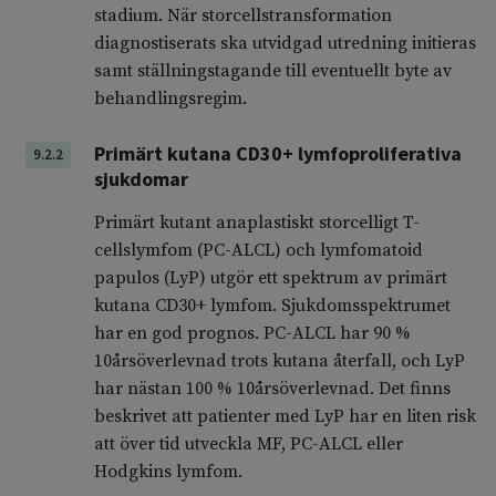
stadium. När storcellstransformation
diagnostiserats ska utvidgad utredning initieras
samt ställningstagande till eventuellt byte av
behandlingsregim.
Primärt kutana CD30+ lymfoproliferativa
9.2.2
sjukdomar
Primärt kutant anaplastiskt storcelligt T-
cellslymfom (PC-ALCL) och lymfomatoid
papulos (LyP) utgör ett spektrum av primärt
kutana CD30+ lymfom. Sjukdomsspektrumet
har en god prognos. PC-ALCL har 90 %
10årsöverlevnad trots kutana återfall, och LyP
har nästan 100 % 10årsöverlevnad. Det finns
beskrivet att patienter med LyP har en liten risk
att över tid utveckla MF, PC-ALCL eller
Hodgkins lymfom.