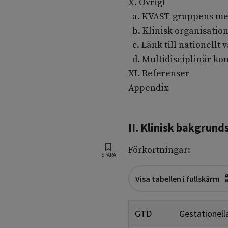
X. Övrigt
a. KVAST-gruppens m
b. Klinisk organisatio
c. Länk till nationellt
d. Multidisciplinär ko
XI. Referenser
Appendix
II. Klinisk bakgrun
Förkortningar:
SPARA
Visa tabellen i fullskärm
GTD
Gestationell