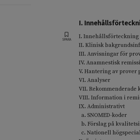
I. Innehållsförteckn
I. Innehållsförteckning
SPARA
II. Klinisk bakgrundsi
III. Anvisningar för pr
IV. Anamnestisk remiss
V. Hantering av prover
VI. Analyser
VII. Rekommenderade k
VIII. Information i rem
IX. Administrativt
a. SNOMED-koder
b. Förslag på kvalitets
c. Nationell högspecial