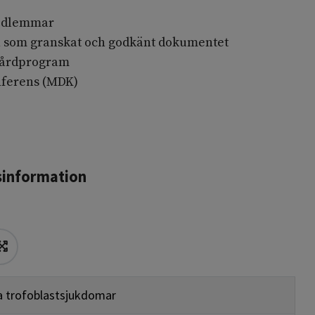
edlemmar
n som granskat och godkänt dokumentet
 vårdprogram
nferens (MDK)
dsinformation
a trofoblastsjukdomar