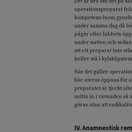
Det är bra om det på sa
operationspreparat från
kompetens inom gynekol
under samma dag då bör
pågår efter labbets öpp
under natten och sedan 
att ett preparat inte st
heller stå i kylskåpste
När det gäller operatio
bör uterus öppnas för a
preparatet är tjockt al
snitta in i vävnaden så 
göras utan att radikal
IV. Anamnestisk re