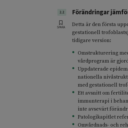
Förändringar jämför
2.2
Detta är den första upp
SPARA
gestationell trofoblast
tidigare version:
Omstrukturering med 
vårdprogram är gjord
Uppdaterade epidemi
nationella nivåstruk
med gestationell trof
Ett avsnitt om fertil
immunterapi i behan
inte avsevärt föränd
Patologikapitlet refe
Omvårdnads- och reha