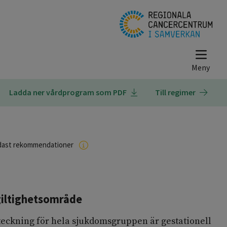
Ladda ner vårdprogram som PDF
Till regimer
dast rekommendationer
iltighetsområde
ckning för hela sjukdomsgruppen är gestationell