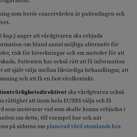
vårdgarantin.
tning som berör cancervården är patientlagen och
ivet.
3 kap.) anger att vårdgivaren ska erbjuda
ormation om bland annat möjliga alternativ för
ider, risk för biverkningar och om metoder för att
skada. Patienten har också rätt att få information
 att själv välja mellan likvärdiga behandlingar, att
mning och att få en fast vårdkontakt.
tientrörlighetsdirektivet
ska vårdgivaren också
 rättighet att inom hela EU/EES välja och få
ård som motsvarar vad som skulle kunna erbjudas i
mation om detta, till exempel hur och när
finns på sidorna om
planerad vård utomlands hos