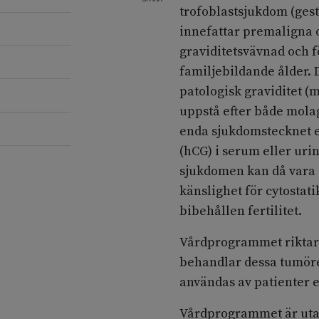
trofoblastsjukdom (gest
innefattar premaligna
graviditetsvävnad och 
familjebildande ålder.
patologisk graviditet 
uppstå efter både molag
enda sjukdomstecknet e
(hCG) i serum eller urin
sjukdomen kan då vara s
känslighet för cytostat
bibehållen fertilitet.
Vårdprogrammet riktar 
behandlar dessa tumöre
användas av patienter e
Vårdprogrammet är utar