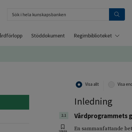
Sök i hela kunskapsbanken
årdförlopp
Stöddokument
Regimbiblioteket
Visa allt
Visa en
Inledning
Vårdprogrammets g
2.1
En sammanfattande bete
SPARA