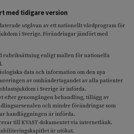
t med tidigare version
daterade utgåvan av ett nationellt vårdprogram för
sjukdom i Sverige. Förändringar jämfört med
rubriksättning enligt mallen för nationella
.
ologiska data och information om den nya
tureringen av omhändertagandet av alla patienter
oblastsjukdom i Sverige är införda.
itet efter genomgången behandling, tillägg av
dlingsarsenalen och mindre förändringar som
rar handläggningen är införda.
rerar till KVAST-dokumentet via internetlänk.
biliteringskapitlet är utökat.