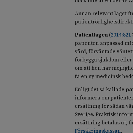
dock inte är en del av 
Annan relevant lagstif
patientrörlighetsdirekt
Patientlagen
(
2014:821
patienten anpassad inf
vård, förväntade väntet
förbygga sjukdom eller 
om att hen har möjlighet
få en ny medicinsk bedö
Enligt det så kallade
pa
informera om patientens
ersättning för sådan v
Sverige. Praktisk infor
ersättning betalas ut, 
Försäkringskassan
.