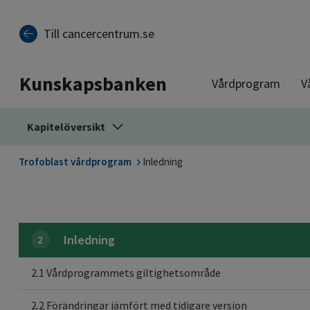
Till sidinnehåll
Till cancercentrum.se
Kunskapsbanken
Vårdprogram
V
Kapitelöversikt
Trofoblast vårdprogram
Inledning
Inledning
2
2.1 Vårdprogrammets giltighetsområde
2.2 Förändringar jämfört med tidigare version