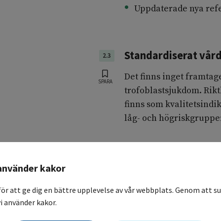
Uppdaterade nya refe
Standardiserat vår
2.3
Det finns inget framtag
SPARA
trofoblastsjukdom. Riktl
finns som kvalitetsindi
låg- och högriskgruppe
Lagstöd
2.4
använder kakor
Vårdens skyldigheter re
SPARA
för att ge dig en bättre upplevelse av vår webbplats. Genom att su
(
2017:30
). Den anger at
i använder kakor.
och en vård på lika vill
sjukvårdsverksamhet ska