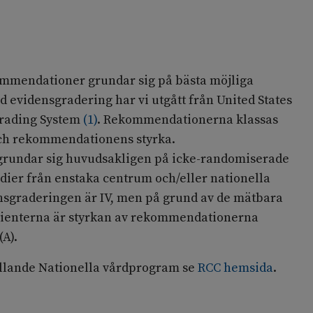
mendationer grundar sig på bästa möjliga
 evidensgradering har vi utgått från United States
Grading System
(
1
)
. Rekommendationerna klassas
och rekommendationens styrka.
undar sig huvudsakligen på icke-randomiserade
dier från enstaka centrum och/eller nationella
nsgraderingen är IV, men på grund av de mätbara
atienterna är styrkan av rekommendationerna
(A).
llande Nationella vårdprogram se
RCC hemsida
.