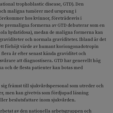
ational trophoblastic disease, GTD). Den
 och maligna tumörer med ursprung i
förekommer hos kvinnor, företrädesvis i
 De premaligna formerna av GTD debuterar som en
(mola hydatidosa), medan de maligna formerna kan
raviditeter och normala graviditeter. Ibland är det
tt förhöjt värde av humant koriongonadotropin
 flera år efter senast kända graviditet och
vårare att diagnostisera. GTD har generellt hög
ika och de flesta patienter kan botas med
sig främst till sjukvårdspersonal som utreder och
r, men kan givetvis som fördjupad läsning
ller beslutsfattare inom sjukvården.
betat av den nationella arbetsgruppen och