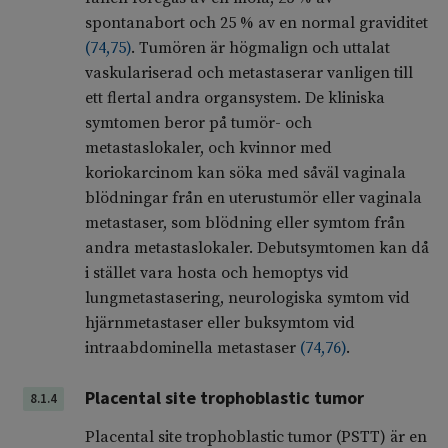
spontanabort och 25 % av en normal graviditet
(
74
,
75
)
. Tumören är högmalign och uttalat
vaskulariserad och metastaserar vanligen till
ett flertal andra organsystem. De kliniska
symtomen beror på tumör- och
metastaslokaler, och kvinnor med
koriokarcinom kan söka med såväl vaginala
blödningar från en uterustumör eller vaginala
metastaser, som blödning eller symtom från
andra metastaslokaler. Debutsymtomen kan då
i stället vara hosta och hemoptys vid
lungmetastasering, neurologiska symtom vid
hjärnmetastaser eller buksymtom vid
intraabdominella metastaser
(
74
,
76
)
.
Placental site trophoblastic tumor
8.1.4
Placental site trophoblastic tumor (PSTT) är en