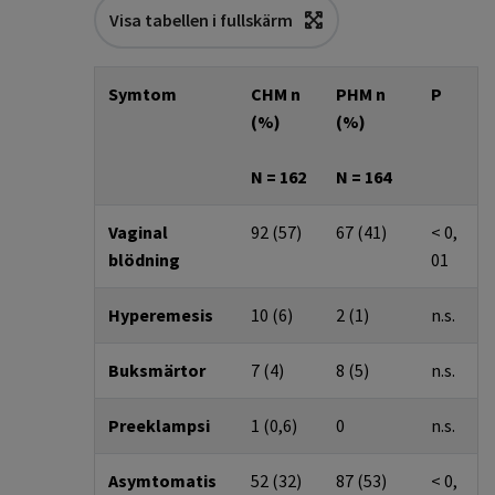
Visa tabellen i fullskärm
Symtom
CHM n
PHM n
P
(%)
(%)
N = 162
N = 164
Vaginal
92 (57)
67 (41)
< 0,
blödning
01
Hyperemesis
10 (6)
2 (1)
n.s.
Buksmärtor
7 (4)
8 (5)
n.s.
Preeklampsi
1 (0,6)
0
n.s.
Asymtomatis
52 (32)
87 (53)
< 0,