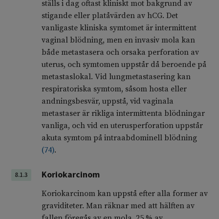
ställs i dag oftast kliniskt mot bakgrund av
stigande eller platåvärden av hCG. Det
vanligaste kliniska symtomet är intermittent
vaginal blödning, men en invasiv mola kan
både metastasera och orsaka perforation av
uterus, och symtomen uppstår då beroende på
metastaslokal. Vid lungmetastasering kan
respiratoriska symtom, såsom hosta eller
andningsbesvär, uppstå, vid vaginala
metastaser är rikliga intermittenta blödningar
vanliga, och vid en uterusperforation uppstår
akuta symtom på intraabdominell blödning
(
74
)
.
Koriokarcinom
8.1.3
Koriokarcinom kan uppstå efter alla former av
graviditeter. Man räknar med att hälften av
fallen föregås av en mola, 25 % av