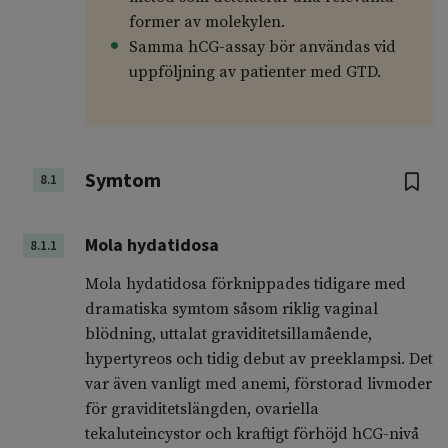
former av molekylen.
Samma hCG-assay bör användas vid
uppföljning av patienter med GTD.
Symtom
8.1
Mola hydatidosa
8.1.1
Mola hydatidosa förknippades tidigare med
dramatiska symtom såsom riklig vaginal
blödning, uttalat graviditetsillamående,
hypertyreos och tidig debut av preeklampsi. Det
var även vanligt med anemi, förstorad livmoder
för graviditetslängden, ovariella
tekaluteincystor och kraftigt förhöjd hCG-nivå