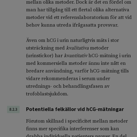
mellan olika metoder. Dock är det en fördel om
man har tillgång till ett flertal olika alternativa
metoder vid ett referenslaboratorium för att vid
behov kunna utreda ifrågasatta provsvar.
Även om hCG i urin naturligtvis mäts i stor
utsträckning med
kvalitativa
metoder
(urinstickor) har
kvantitativ
hCG-mätning i urin
med kommersiella metoder ännu inte nått en
bredare användning, varför hCG-mätning tills
vidare rekommenderas i serum under
utrednings- och behandlingsfasen av
trofoblastsjukdom.
Potentiella felkällor vid hCG-mätningar
8.2.3
Förutom skillnad i specificitet mellan metoder
finns mer specifika interferenser som kan
drabba individuella patienters prover. En del