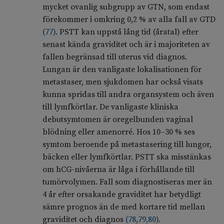
mycket ovanlig subgrupp av GTN, som endast
förekommer i omkring 0,2 % av alla fall av GTD
(
77
)
. PSTT kan uppstå lång tid (åratal) efter
senast kända graviditet och är i majoriteten av
fallen begränsad till uterus vid diagnos.
Lungan är den vanligaste lokalisationen för
metastaser, men sjukdomen har också visats
kunna spridas till andra organsystem och även
till lymfkörtlar. De vanligaste kliniska
debutsymtomen är oregelbunden vaginal
blödning eller amenorré. Hos 10–30 % ses
symtom beroende på metastasering till lungor,
bäcken eller lymfkörtlar. PSTT ska misstänkas
om hCG-nivåerna är låga i förhållande till
tumörvolymen. Fall som diagnostiseras mer än
4 år efter orsakande graviditet har betydligt
sämre prognos än de med kortare tid mellan
graviditet och diagnos
(
78
,
79
,
80
)
.