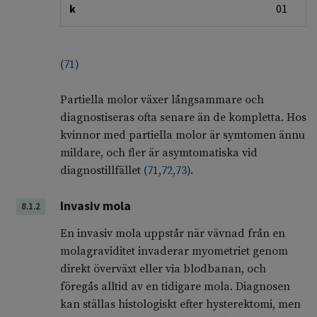
k
01
(
71
)
Partiella molor växer långsammare och
diagnostiseras ofta senare än de kompletta. Hos
kvinnor med partiella molor är symtomen ännu
mildare, och fler är asymtomatiska vid
diagnostillfället
(
71
,
72
,
73
)
.
Invasiv mola
8.1.2
En invasiv mola uppstår när vävnad från en
molagraviditet invaderar myometriet genom
direkt överväxt eller via blodbanan, och
föregås alltid av en tidigare mola. Diagnosen
kan ställas histologiskt efter hysterektomi, men