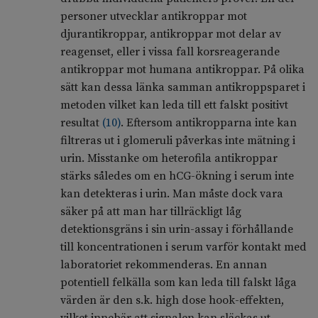
personer utvecklar antikroppar mot
djurantikroppar, antikroppar mot delar av
reagenset, eller i vissa fall korsreagerande
antikroppar mot humana antikroppar. På olika
sätt kan dessa länka samman antikroppsparet i
metoden vilket kan leda till ett falskt positivt
resultat
(
10
)
. Eftersom antikropparna inte kan
filtreras ut i glomeruli påverkas inte mätning i
urin. Misstanke om heterofila antikroppar
stärks således om en hCG-ökning i serum inte
kan detekteras i urin. Man måste dock vara
säker på att man har tillräckligt låg
detektionsgräns i sin urin-assay i förhållande
till koncentrationen i serum varför kontakt med
laboratoriet rekommenderas. En annan
potentiell felkälla som kan leda till falskt låga
värden är den s.k. high dose hook-effekten,