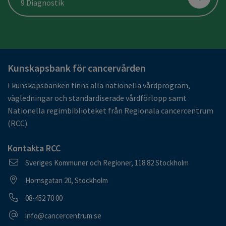
9 Diagnostik
Kunskapsbank för cancervården
I kunskapsbanken finns alla nationella vårdprogram,
vägledningar och standardiserade vårdförlopp samt
Nationella regimbiblioteket från Regionala cancercentrum
(RCC).
Kontakta RCC
Postadress
Sveriges Kommuner och Regioner, 118 82 Stockholm
Besöksadress
Hornsgatan 20, Stockholm
Telefonnummer
08-452 70 00
E-postadress
info@cancercentrum.se