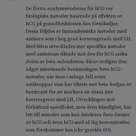
De första analysmetoderna för hCG var
biologiska metoder baserade på effekten av
hCG på gonadfunktionen hos försöksdjur.
Dessa följdes av immunkemiska metoder med
antisera som i hög grad korsreagerade med LH.
Med tiden utvecklades mer specifika metoder
med antiserum riktade mot den för hCG unika
delen av beta-subenheten, därav troligen den
något missvisande benämningen beta-hCG-
metoder, när man i många fall avser
antikroppar som har riktats mot beta-kedjan av
hormonet för att markera att dessa inte
korsreagerar med LH. Utvecklingen mot
förbättrad specificitet, men även känslighet, har
lett till metoder som kan detektera flera former
av hCG och även hCG med så låg koncentration
som förekommer hos icke-gravida
(
84
)
.