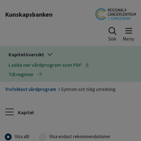
Till sidinnehåll
Kunskapsbanken
Sök
Kapitelöversikt
Ladda ner vårdprogram som PDF
Till regimer
Trofoblast vårdprogram
Symtom och tidig utredning
Kapitel
Visa allt
Visa endast rekommendationer