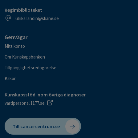
Regimbiblioteket
E-postadress
ulrika.landin@skane.se
Genvägar
Mitt konto
Om Kunskapsbanken
Tillgänglighetsredogörelse
Kakor
Kunskapsstöd inom övriga diagnoser
vardpersonal.1177.se
Till cancercentrum.se