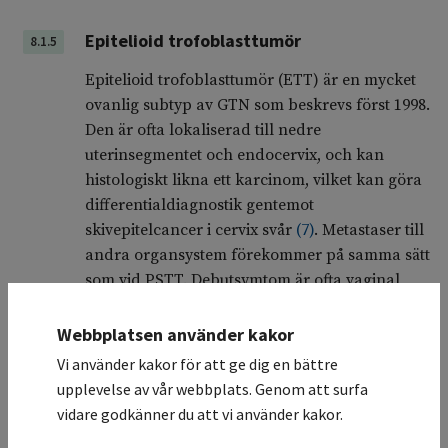
Epitelioid trofoblasttumör
8.1.5
Epitelioid trofoblasttumör (ETT) är en mycket
ovanlig subtyp av GTN som beskrevs först 1998.
Den är ofta lokaliserad till nedre
uterinsegmentet och endocervix, och kan
histologiskt likna ett karcinom, vilket kan göra
differentialdiagnostik gentemot
skivepitelcancer i cervix svår
(
7
)
. Metastaser till
andra organsystem förekommer på samma sätt
som vid PSTT. Debutsymtom är ofta vaginal
blödning och mer sällan amenorré, och vid
spridd sjukdom uppkommer symtom beroende
Webbplatsen använder kakor
av metastaslokal. hCG-nivåerna är vanligen
Vi använder kakor för att ge dig en bättre
måttligt förhöjda, och någon gång förekommer
upplevelse av vår webbplats. Genom att surfa
ETT samtidigt med koriokarcinom eller PSTT.
vidare godkänner du att vi använder kakor.
Handläggningen och behandlingen för ETT är