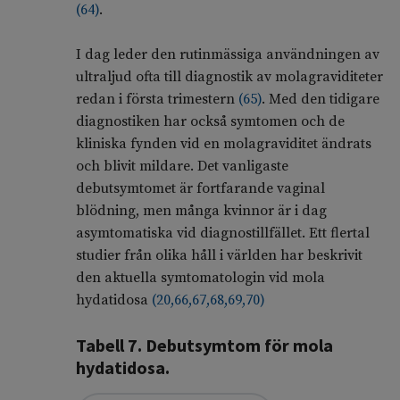
(
64
)
.
I dag leder den rutinmässiga användningen av
ultraljud ofta till diagnostik av molagraviditeter
redan i första trimestern
(
65
)
. Med den tidigare
diagnostiken har också symtomen och de
kliniska fynden vid en molagraviditet ändrats
och blivit mildare. Det vanligaste
debutsymtomet är fortfarande vaginal
blödning, men många kvinnor är i dag
asymtomatiska vid diagnostillfället. Ett flertal
studier från olika håll i världen har beskrivit
den aktuella symtomatologin vid mola
hydatidosa
(
20
,
66
,
67
,
68
,
69
,
70
)
Tabell 7. Debutsymtom för mola
hydatidosa.